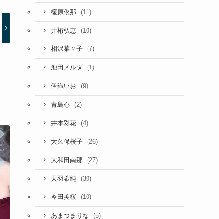
(11)
榎原依那
(10)
井桁弘恵
(7)
相沢菜々子
(1)
池田メルダ
(9)
伊織いお
(2)
青島心
(4)
井本彩花
(26)
大久保桜子
(27)
大和田南那
(30)
天羽希純
(10)
今田美桜
(5)
あまつまりな