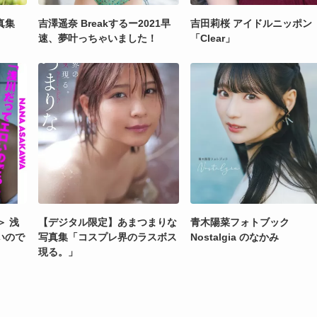
真集
吉澤遥奈 Breakするー2021早
吉田莉桜 アイドルニッポン
速、夢叶っちゃいました！
「Clear」
＞ 浅
【デジタル限定】あまつまりな
青木陽菜フォトブック
いので
写真集「コスプレ界のラスボス
Nostalgia のなかみ
現る。」