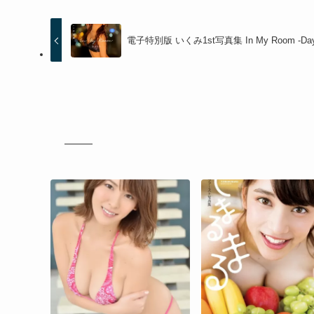
電子特別版 いくみ1st写真集 In My Room -Day