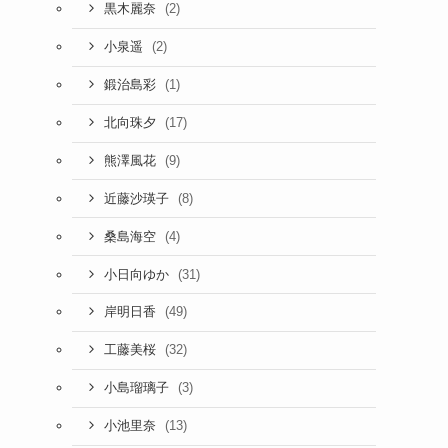
(2)
黒木麗奈
(2)
小泉遥
(1)
鍛治島彩
(17)
北向珠夕
(9)
熊澤風花
(8)
近藤沙瑛子
(4)
桑島海空
(31)
小日向ゆか
(49)
岸明日香
(32)
工藤美桜
(3)
小島瑠璃子
(13)
小池里奈