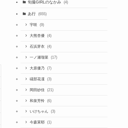
旬撮GIRLのなかみ
(4)
あ行
(655)
(9)
宇咲
(4)
大熊杏優
(4)
石浜芽衣
(17)
一ノ瀬瑠菜
(7)
大原優乃
(3)
礒部花凜
(21)
岡田紗佳
(6)
和泉芳怜
(3)
いけちゃん
(1)
今森茉耶