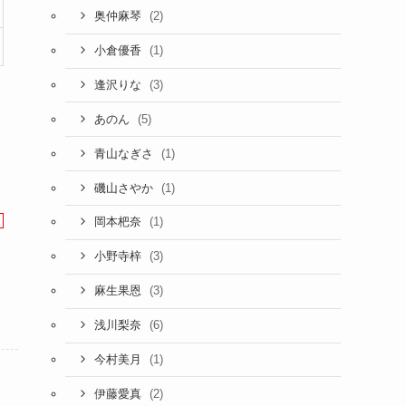
(2)
奥仲麻琴
(1)
小倉優香
(3)
逢沢りな
(5)
あのん
(1)
青山なぎさ
(1)
磯山さやか
(1)
岡本杷奈
(3)
小野寺梓
(3)
麻生果恩
(6)
浅川梨奈
(1)
今村美月
(2)
伊藤愛真