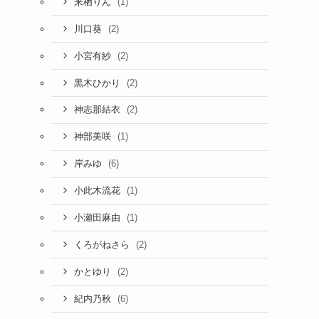
(1)
来栖りん
(2)
川口葵
(2)
小宮有紗
(2)
黒木ひかり
(2)
神志那結衣
(1)
神部美咲
(6)
岸みゆ
(1)
小此木流花
(1)
小瀬田麻由
(2)
くろがねさら
(2)
かとゆり
(6)
紀内乃秋