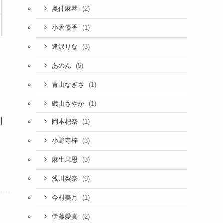
(2)
奥仲麻琴
(1)
小倉優香
(3)
逢沢りな
(5)
あのん
(1)
青山なぎさ
(1)
磯山さやか
(1)
岡本杷奈
(3)
小野寺梓
(3)
麻生果恩
(6)
浅川梨奈
(1)
今村美月
(2)
伊藤愛真