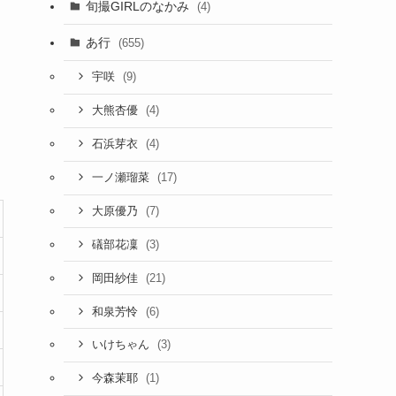
旬撮GIRLのなかみ
(4)
あ行
(655)
(9)
宇咲
(4)
大熊杏優
(4)
石浜芽衣
(17)
一ノ瀬瑠菜
(7)
大原優乃
(3)
礒部花凜
(21)
岡田紗佳
(6)
和泉芳怜
(3)
いけちゃん
(1)
今森茉耶