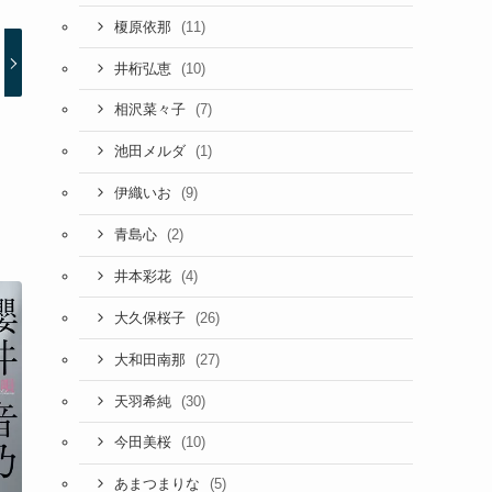
(11)
榎原依那
(10)
井桁弘恵
(7)
相沢菜々子
(1)
池田メルダ
(9)
伊織いお
(2)
青島心
(4)
井本彩花
(26)
大久保桜子
(27)
大和田南那
(30)
天羽希純
(10)
今田美桜
(5)
あまつまりな