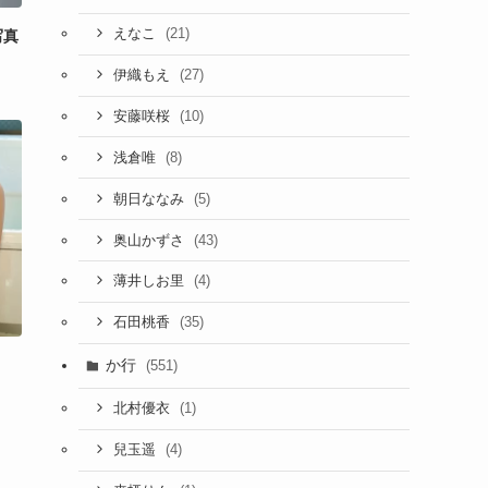
(21)
えなこ
写真
(27)
伊織もえ
(10)
安藤咲桜
(8)
浅倉唯
(5)
朝日ななみ
(43)
奥山かずさ
(4)
薄井しお里
(35)
石田桃香
か行
(551)
(1)
北村優衣
(4)
兒玉遥