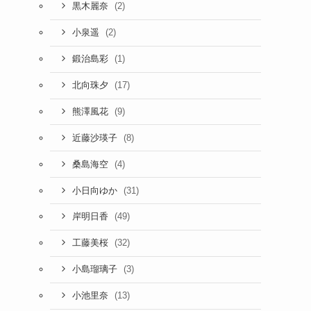
(2)
黒木麗奈
(2)
小泉遥
(1)
鍛治島彩
(17)
北向珠夕
(9)
熊澤風花
(8)
近藤沙瑛子
(4)
桑島海空
(31)
小日向ゆか
(49)
岸明日香
(32)
工藤美桜
(3)
小島瑠璃子
(13)
小池里奈