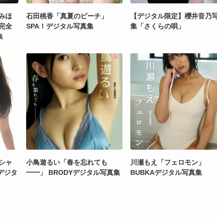
みほ
石田桃香「真夏のピーチ」
【デジタル限定】櫻井音乃
ト完全
SPA！デジタル写真集
集「さくらの唄」
集
ペシャ
小鳥遊るい「春を忘れても
川瀬もえ「フェロモン」
AYデジタ
━━」 BRODYデジタル写真集
BUBKAデジタル写真集