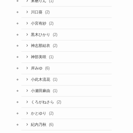
(1)
来栖りん
(2)
川口葵
(2)
小宮有紗
(2)
黒木ひかり
(2)
神志那結衣
(1)
神部美咲
(6)
岸みゆ
(1)
小此木流花
(1)
小瀬田麻由
(2)
くろがねさら
(2)
かとゆり
(6)
紀内乃秋