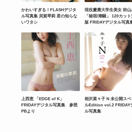
かわいすぎる！FLASHデジタ
現役慶應大学生美女 街山
ル写真集 貝賀琴莉 君の知らな
「秘宿/潮騒」 120カッ
いワタシ
版 FRIDAYデジタル写真
上西恵 「EDGE of K」
相沢菜々子 N 未公開ス
FRIDAYデジタル写真集 参照
ルEdition vol.2 FRID
PBより
ル写真集