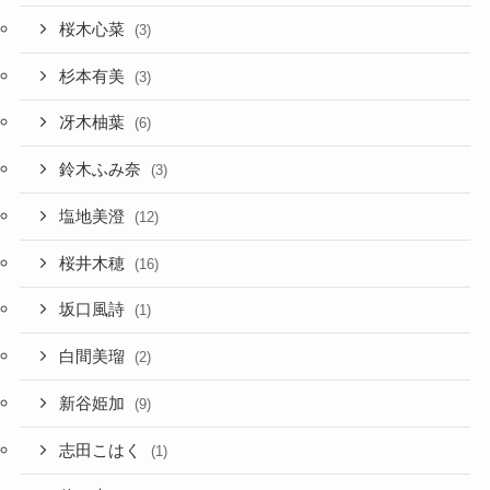
桜木心菜
(3)
杉本有美
(3)
冴木柚葉
(6)
鈴木ふみ奈
(3)
塩地美澄
(12)
桜井木穂
(16)
坂口風詩
(1)
白間美瑠
(2)
新谷姫加
(9)
志田こはく
(1)