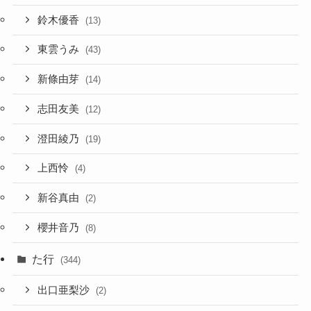
鈴木優香
(13)
東雲うみ
(43)
新條由芽
(14)
志田友美
(12)
澄田綾乃
(19)
上西怜
(4)
新谷真由
(2)
櫻井音乃
(8)
た行
(344)
出口亜梨沙
(2)