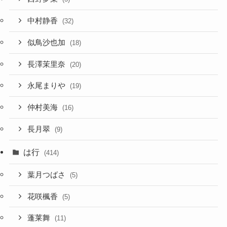
中村静香
(32)
似鳥沙也加
(18)
長澤茉里奈
(20)
永尾まりや
(19)
仲村美海
(16)
長月翠
(9)
は行
(414)
葉月つばさ
(5)
花咲楓香
(5)
蓬莱舞
(11)