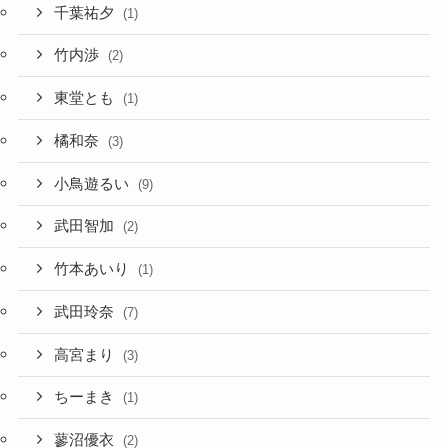
千葉祐夕
(1)
竹内渉
(2)
東堂とも
(1)
橘和奈
(3)
小鳥遊るい
(9)
武田智加
(2)
竹本あいり
(1)
武田玲奈
(7)
高宮まり
(3)
ちーまき
(1)
蓼沼優衣
(2)