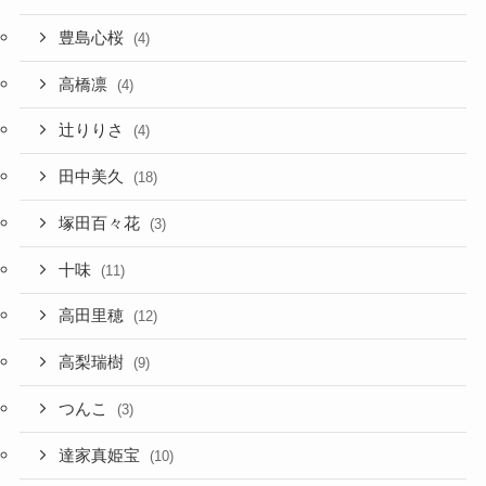
豊島心桜
(4)
高橋凛
(4)
辻りりさ
(4)
田中美久
(18)
塚田百々花
(3)
十味
(11)
高田里穂
(12)
高梨瑞樹
(9)
つんこ
(3)
達家真姫宝
(10)