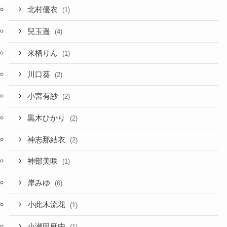
北村優衣
(1)
兒玉遥
(4)
来栖りん
(1)
川口葵
(2)
小宮有紗
(2)
黒木ひかり
(2)
神志那結衣
(2)
神部美咲
(1)
岸みゆ
(6)
小此木流花
(1)
小瀬田麻由
(1)