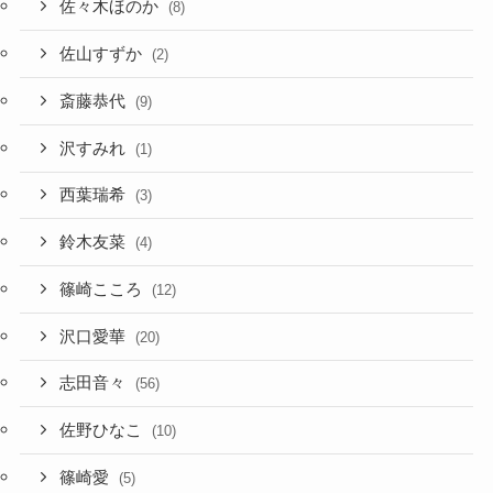
佐々木ほのか
(8)
佐山すずか
(2)
斎藤恭代
(9)
沢すみれ
(1)
西葉瑞希
(3)
鈴木友菜
(4)
篠崎こころ
(12)
沢口愛華
(20)
志田音々
(56)
佐野ひなこ
(10)
篠崎愛
(5)