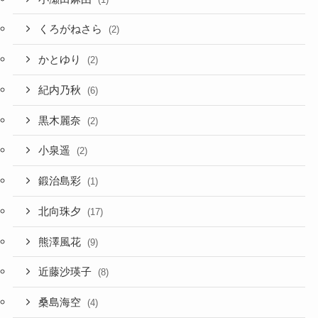
くろがねさら
(2)
かとゆり
(2)
紀内乃秋
(6)
黒木麗奈
(2)
小泉遥
(2)
鍛治島彩
(1)
北向珠夕
(17)
熊澤風花
(9)
近藤沙瑛子
(8)
桑島海空
(4)