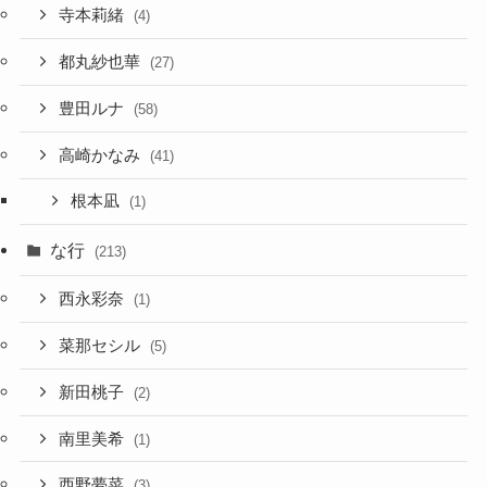
寺本莉緒
(4)
都丸紗也華
(27)
豊田ルナ
(58)
高崎かなみ
(41)
根本凪
(1)
な行
(213)
西永彩奈
(1)
菜那セシル
(5)
新田桃子
(2)
南里美希
(1)
西野夢菜
(3)