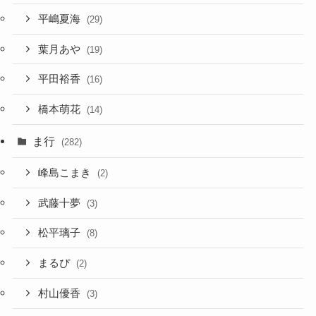
平嶋夏海
(29)
葉月あや
(19)
平田裕香
(16)
橋本萌花
(14)
ま行
(282)
峰島こまき
(2)
武藤十夢
(3)
松平璃子
(8)
まるぴ
(2)
村山優香
(3)