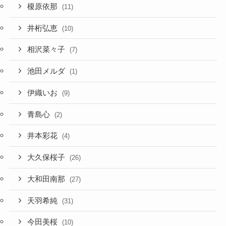
榎原依那
(11)
井桁弘恵
(10)
相沢菜々子
(7)
池田メルダ
(1)
伊織いお
(9)
青島心
(2)
井本彩花
(4)
大久保桜子
(26)
大和田南那
(27)
天羽希純
(31)
今田美桜
(10)