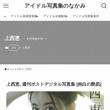
アイドル写真集のなかみ
アイドル高画質画像
アイドル水着動画
アイドル写真集新作
上西恵
– category –
さ行
上西恵
ホーム
さ行
上西恵
上西恵, 週刊ポストデジタル写真集 [純白の艶肌]