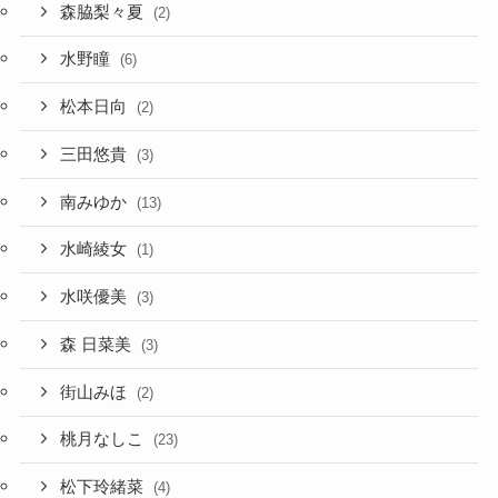
森脇梨々夏
(2)
水野瞳
(6)
松本日向
(2)
三田悠貴
(3)
南みゆか
(13)
水崎綾女
(1)
水咲優美
(3)
森 日菜美
(3)
街山みほ
(2)
桃月なしこ
(23)
松下玲緒菜
(4)