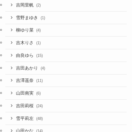
吉岡里帆
(2)
雪野まゆき
(1)
柳ゆり菜
(4)
吉木りさ
(1)
由良ゆら
(15)
吉田あかり
(4)
吉澤遥奈
(11)
山田南実
(6)
吉田莉桜
(24)
雪平莉左
(48)
山田かな
(14)