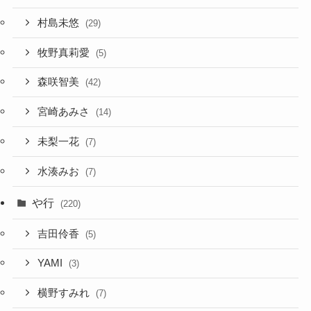
村島未悠
(29)
牧野真莉愛
(5)
森咲智美
(42)
宮崎あみさ
(14)
未梨一花
(7)
水湊みお
(7)
や行
(220)
吉田伶香
(5)
YAMI
(3)
横野すみれ
(7)