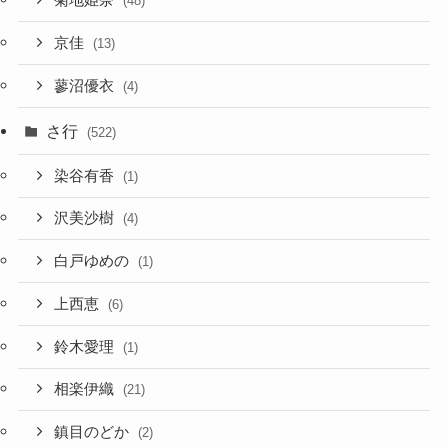
菊地姫奈
(48)
京佳
(13)
蓼沼優衣
(4)
さ行
(522)
染谷有香
(1)
沢美沙樹
(4)
白戸ゆめの
(1)
上西恵
(6)
鈴木愛理
(1)
相楽伊織
(21)
鎮目のどか
(2)