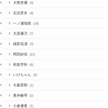
大熊杏優
(4)
石浜芽衣
(4)
一ノ瀬瑠菜
(19)
大原優乃
(7)
礒部花凜
(3)
岡田紗佳
(21)
和泉芳怜
(6)
いけちゃん
(3)
今森茉耶
(1)
奥仲麻琴
(2)
小倉優香
(1)