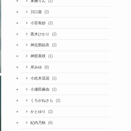
(1)
来栖りん
(2)
川口葵
(2)
小宮有紗
(2)
黒木ひかり
(2)
神志那結衣
(1)
神部美咲
(6)
岸みゆ
(1)
小此木流花
(1)
小瀬田麻由
(2)
くろがねさら
(2)
かとゆり
(6)
紀内乃秋