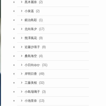
(2)
黒木麗奈
(2)
小泉遥
(1)
鍛治島彩
(17)
北向珠夕
(9)
熊澤風花
(8)
近藤沙瑛子
(4)
桑島海空
(31)
小日向ゆか
(49)
岸明日香
(32)
工藤美桜
(3)
小島瑠璃子
(13)
小池里奈