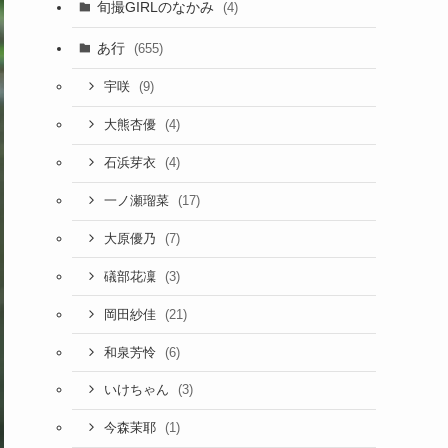
旬撮GIRLのなかみ
(4)
あ行
(655)
(9)
宇咲
(4)
大熊杏優
(4)
石浜芽衣
(17)
一ノ瀬瑠菜
(7)
大原優乃
(3)
礒部花凜
(21)
岡田紗佳
(6)
和泉芳怜
(3)
いけちゃん
(1)
今森茉耶