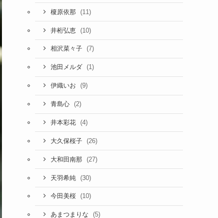
(11)
榎原依那
(10)
井桁弘恵
(7)
相沢菜々子
(1)
池田メルダ
(9)
伊織いお
(2)
青島心
(4)
井本彩花
(26)
大久保桜子
(27)
大和田南那
(30)
天羽希純
(10)
今田美桜
(5)
あまつまりな