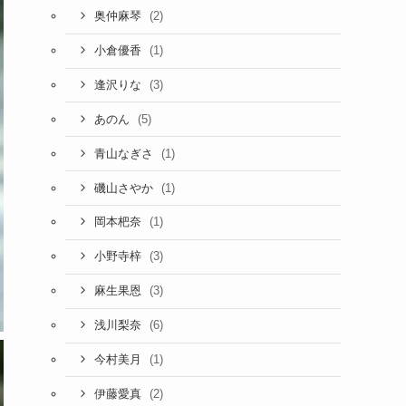
(2)
奥仲麻琴
(1)
小倉優香
(3)
逢沢りな
(5)
あのん
(1)
青山なぎさ
(1)
磯山さやか
(1)
岡本杷奈
(3)
小野寺梓
(3)
麻生果恩
(6)
浅川梨奈
(1)
今村美月
(2)
伊藤愛真