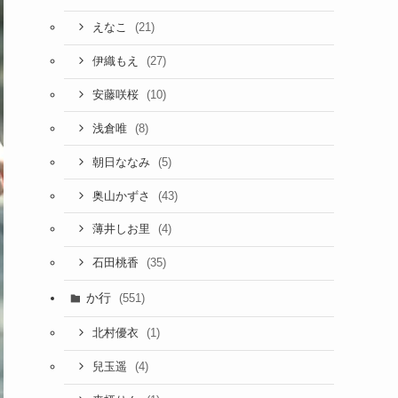
(21)
えなこ
(27)
伊織もえ
(10)
安藤咲桜
(8)
浅倉唯
(5)
朝日ななみ
(43)
奥山かずさ
(4)
薄井しお里
(35)
石田桃香
か行
(551)
(1)
北村優衣
(4)
兒玉遥