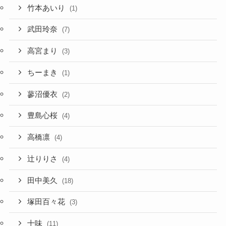
竹本あいり
(1)
武田玲奈
(7)
高宮まり
(3)
ちーまき
(1)
蓼沼優衣
(2)
豊島心桜
(4)
高橋凛
(4)
辻りりさ
(4)
田中美久
(18)
塚田百々花
(3)
十味
(11)