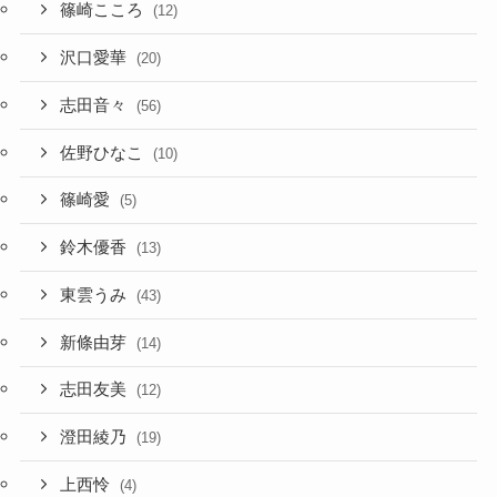
篠崎こころ
(12)
沢口愛華
(20)
志田音々
(56)
佐野ひなこ
(10)
篠崎愛
(5)
鈴木優香
(13)
東雲うみ
(43)
新條由芽
(14)
志田友美
(12)
澄田綾乃
(19)
上西怜
(4)