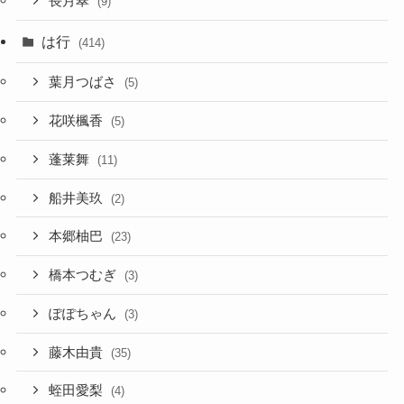
長月翠
(9)
は行
(414)
葉月つばさ
(5)
花咲楓香
(5)
蓬莱舞
(11)
船井美玖
(2)
本郷柚巴
(23)
橋本つむぎ
(3)
ぽぽちゃん
(3)
藤木由貴
(35)
蛭田愛梨
(4)