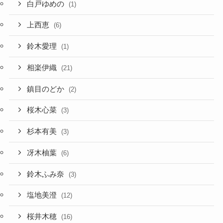
白戸ゆめの
(1)
上西恵
(6)
鈴木愛理
(1)
相楽伊織
(21)
鎮目のどか
(2)
桜木心菜
(3)
杉本有美
(3)
冴木柚葉
(6)
鈴木ふみ奈
(3)
塩地美澄
(12)
桜井木穂
(16)