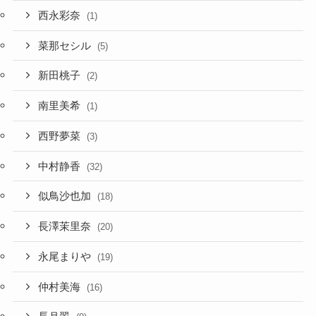
西永彩奈
(1)
菜那セシル
(5)
新田桃子
(2)
南里美希
(1)
西野夢菜
(3)
中村静香
(32)
似鳥沙也加
(18)
長澤茉里奈
(20)
永尾まりや
(19)
仲村美海
(16)