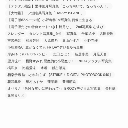
【デジタル限定】里仲菜月写真集「こっち向いて、なっちゃん！」
【大増量】一ノ瀬瑠菜写真集「HAPPY ISLAND」
【電子版62ページ増】小野寺梓1st写真集 偶像に生きる
【電子版だけの特典カットつき】桃月なしこ2nd写真集 むすび
スレンダー
タレント写真集_女性
写真集
千葉祐夕
古田愛理
吉沢朱音
和泉芳怜
大原優乃
奥山かずさ
小野寺梓
小鳥遊るい 翼がなくても FRIDAYデジタル写真集
岸みゆ（＃ババババンビ）
志田こはく
新居歩美
月足天音
望月琉叶
横野すみれ 悪魔的に小悪魔ッ！ FRIDAYデジタル写真集
橘和奈
比嘉愛未
水着
独占販売
相楽伊織 酔いどれ知らず 【STRiKE！ DIGITAL PHOTOBOOK 040】
花咲楓香
華村あすか
蓬莱舞
豊田萌絵
辻りりさ「危険な匂いに誘われて-」 BRODYデジタル写真集
長月翠
飯豊まりえ