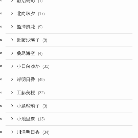
鍛治島彩
(1)
北向珠夕
(17)
熊澤風花
(9)
近藤沙瑛子
(8)
桑島海空
(4)
小日向ゆか
(31)
岸明日香
(49)
工藤美桜
(32)
小島瑠璃子
(3)
小池里奈
(13)
川津明日香
(34)