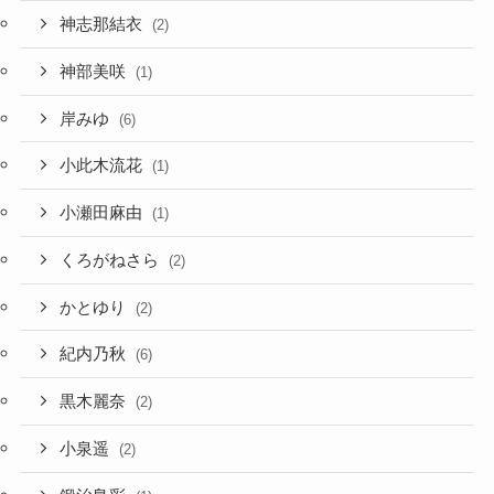
神志那結衣
(2)
神部美咲
(1)
岸みゆ
(6)
小此木流花
(1)
小瀬田麻由
(1)
くろがねさら
(2)
かとゆり
(2)
紀内乃秋
(6)
黒木麗奈
(2)
小泉遥
(2)