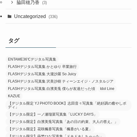
脇田穂乃香
(3)
Uncategorized
(336)
タグ
ENTAME36℃デジタル写真集
FLASHデジタル写真集 かとゆり 卒業旅行
FLASHデジタル写真集 大瀧沙羅 So Juicy
FLASHデジタル写真集 沢美沙樹 ティーンエイジ・ノスタルジア
FLASHデジタル写真集 白濱美兎 僕らが友達だった頃
Idol Line
KAZUE
【デジタル限定 YJ PHOTO BOOK】志田音々写真集「絶好調の癒やしボ
ディ」
【デジタル限定】一ノ瀬瑠菜写真集「LUCKY DAYS」
【デジタル限定】白濱美兎写真集「あの日の約束、大人の答え。」
【デジタル限定】花咲楓香写真集「楓香がいる夏」
【デジタル限定】蒔埜ひな写真集「ドキドキしちゃった」