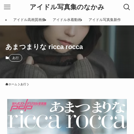
アイドル写真集のなかみ
アイドル高画質画像
アイドル水着動画
アイドル写真集新作
あまつまりな ricca rocca
あ行
ホーム
あ行