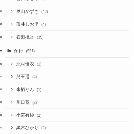
奥山かずさ
(43)
薄井しお里
(4)
石田桃香
(35)
か行
(551)
北村優衣
(1)
兒玉遥
(4)
来栖りん
(1)
川口葵
(2)
小宮有紗
(2)
黒木ひかり
(2)