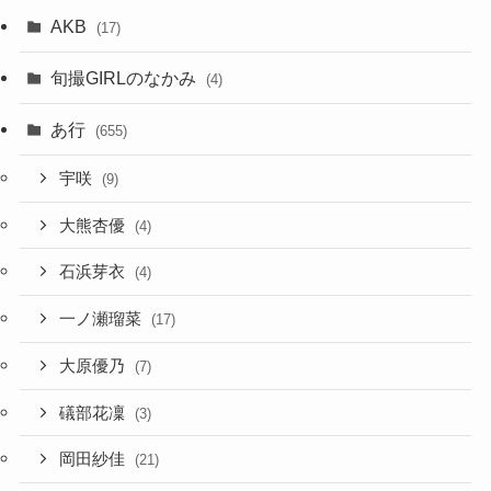
AKB
(17)
旬撮GIRLのなかみ
(4)
あ行
(655)
宇咲
(9)
大熊杏優
(4)
石浜芽衣
(4)
一ノ瀬瑠菜
(17)
大原優乃
(7)
礒部花凜
(3)
岡田紗佳
(21)