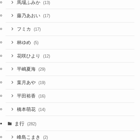
馬場ふみか
(13)
藤乃あおい
(17)
フミカ
(17)
林ゆめ
(5)
花咲ひより
(12)
平嶋夏海
(29)
葉月あや
(19)
平田裕香
(16)
橋本萌花
(14)
ま行
(282)
峰島こまき
(2)