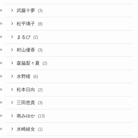
武藤十夢
(3)
松平璃子
(8)
まるぴ
(2)
村山優香
(3)
森脇梨々夏
(2)
水野瞳
(6)
松本日向
(2)
三田悠貴
(3)
南みゆか
(13)
水崎綾女
(1)