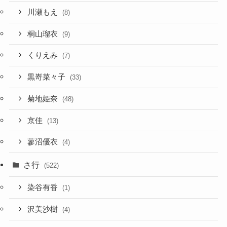
川瀬もえ
(8)
桐山瑠衣
(9)
くりえみ
(7)
黒嵜菜々子
(33)
菊地姫奈
(48)
京佳
(13)
蓼沼優衣
(4)
さ行
(522)
染谷有香
(1)
沢美沙樹
(4)