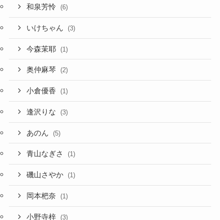
和泉芳怜
(6)
いけちゃん
(3)
今森茉耶
(1)
奥仲麻琴
(2)
小倉優香
(1)
逢沢りな
(3)
あのん
(5)
青山なぎさ
(1)
磯山さやか
(1)
岡本杷奈
(1)
小野寺梓
(3)