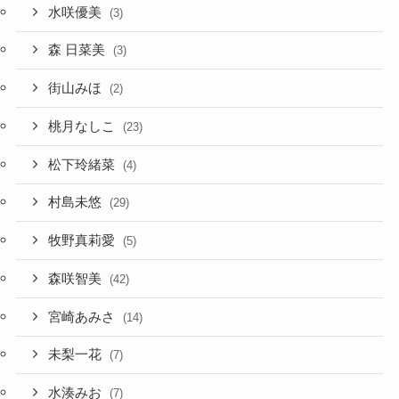
水咲優美
(3)
森 日菜美
(3)
街山みほ
(2)
桃月なしこ
(23)
松下玲緒菜
(4)
村島未悠
(29)
牧野真莉愛
(5)
森咲智美
(42)
宮崎あみさ
(14)
未梨一花
(7)
水湊みお
(7)