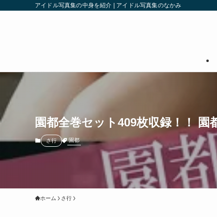
アイドル写真集の中身を紹介 | アイドル写真集のなかみ
園都全巻セット409枚収録！！ 園
園都
さ行
ホーム
さ行