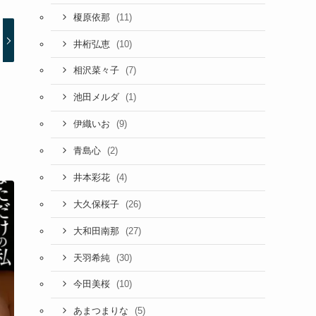
(11)
榎原依那
(10)
井桁弘恵
(7)
相沢菜々子
(1)
池田メルダ
(9)
伊織いお
(2)
青島心
(4)
井本彩花
(26)
大久保桜子
(27)
大和田南那
(30)
天羽希純
(10)
今田美桜
(5)
あまつまりな