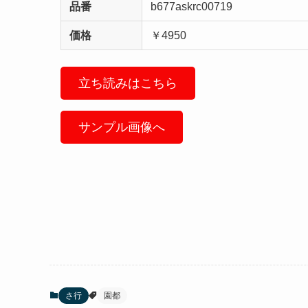
品番
b677askrc00719
価格
￥4950
立ち読みはこちら
サンプル画像へ
さ行
園都