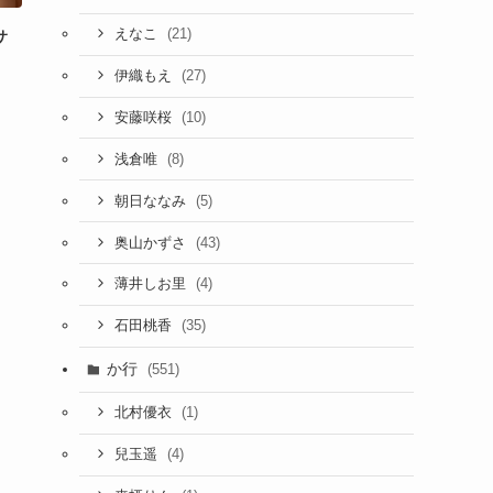
(21)
えなこ
サ
(27)
伊織もえ
(10)
安藤咲桜
(8)
浅倉唯
(5)
朝日ななみ
(43)
奥山かずさ
(4)
薄井しお里
(35)
石田桃香
か行
(551)
(1)
北村優衣
(4)
兒玉遥