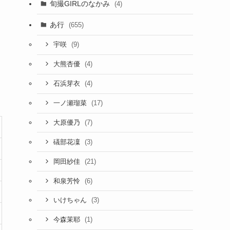
旬撮GIRLのなかみ
(4)
あ行
(655)
(9)
宇咲
(4)
大熊杏優
(4)
石浜芽衣
(17)
一ノ瀬瑠菜
(7)
大原優乃
(3)
礒部花凜
(21)
岡田紗佳
(6)
和泉芳怜
(3)
いけちゃん
(1)
今森茉耶