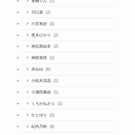
(1)
来栖りん
(2)
川口葵
(2)
小宮有紗
(2)
黒木ひかり
(2)
神志那結衣
(1)
神部美咲
(6)
岸みゆ
(1)
小此木流花
(1)
小瀬田麻由
(2)
くろがねさら
(2)
かとゆり
(6)
紀内乃秋