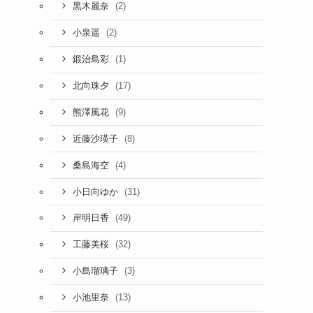
(2)
黒木麗奈
(2)
小泉遥
(1)
鍛治島彩
(17)
北向珠夕
(9)
熊澤風花
(8)
近藤沙瑛子
(4)
桑島海空
(31)
小日向ゆか
(49)
岸明日香
(32)
工藤美桜
(3)
小島瑠璃子
(13)
小池里奈