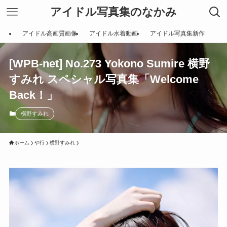
アイドル写真集のなかみ
アイドル高画質画像
アイドル水着動画
アイドル写真集新作
[WPB-net] No.273 Yokono Sumire 横野
すみれ スペシャル写真集「Welcome
Back！」
横野すみれ
ホーム
や行
横野すみれ