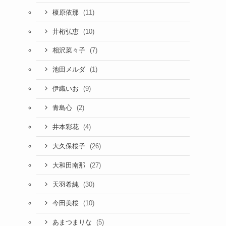
(11)
榎原依那
(10)
井桁弘恵
(7)
相沢菜々子
(1)
池田メルダ
(9)
伊織いお
(2)
青島心
(4)
井本彩花
(26)
大久保桜子
(27)
大和田南那
(30)
天羽希純
(10)
今田美桜
(5)
あまつまりな