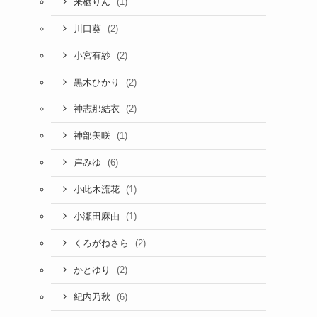
(1)
来栖りん
(2)
川口葵
(2)
小宮有紗
(2)
黒木ひかり
(2)
神志那結衣
(1)
神部美咲
(6)
岸みゆ
(1)
小此木流花
(1)
小瀬田麻由
(2)
くろがねさら
(2)
かとゆり
(6)
紀内乃秋