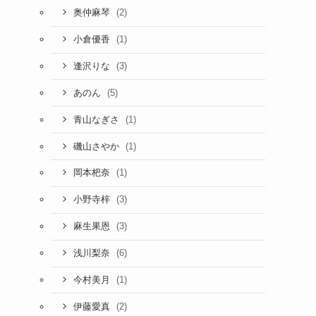
(2)
奥仲麻琴
(1)
小倉優香
(3)
逢沢りな
(5)
あのん
(1)
青山なぎさ
(1)
磯山さやか
(1)
岡本杷奈
(3)
小野寺梓
(3)
麻生果恩
(6)
浅川梨奈
(1)
今村美月
(2)
伊藤愛真