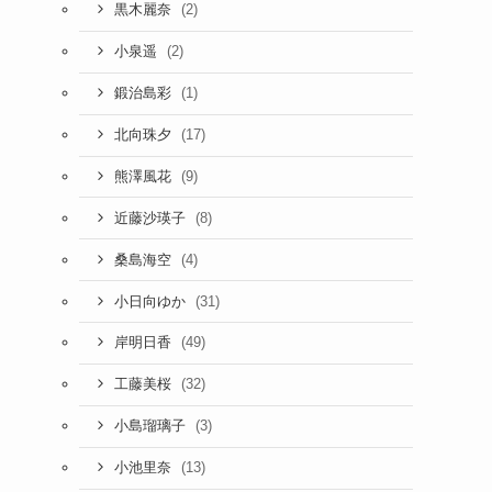
(2)
黒木麗奈
(2)
小泉遥
(1)
鍛治島彩
(17)
北向珠夕
(9)
熊澤風花
(8)
近藤沙瑛子
(4)
桑島海空
(31)
小日向ゆか
(49)
岸明日香
(32)
工藤美桜
(3)
小島瑠璃子
(13)
小池里奈