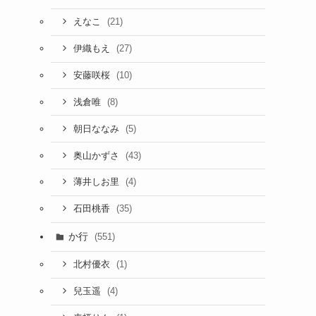
(21)
えなこ
(27)
伊織もえ
(10)
安藤咲桜
(8)
浅倉唯
(5)
朝日ななみ
(43)
奥山かずさ
(4)
薄井しお里
(35)
石田桃香
か行
(551)
(1)
北村優衣
(4)
兒玉遥