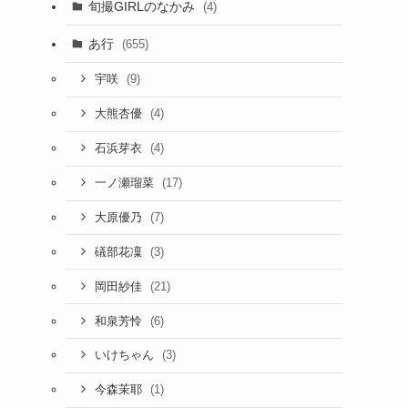
旬撮GIRLのなかみ
(4)
あ行
(655)
(9)
宇咲
(4)
大熊杏優
(4)
石浜芽衣
(17)
一ノ瀬瑠菜
(7)
大原優乃
(3)
礒部花凜
(21)
岡田紗佳
(6)
和泉芳怜
(3)
いけちゃん
(1)
今森茉耶