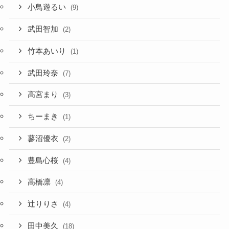
小鳥遊るい
(9)
武田智加
(2)
竹本あいり
(1)
武田玲奈
(7)
高宮まり
(3)
ちーまき
(1)
蓼沼優衣
(2)
豊島心桜
(4)
高橋凛
(4)
辻りりさ
(4)
田中美久
(18)