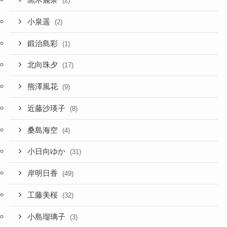
黒木麗奈
(2)
小泉遥
(2)
鍛治島彩
(1)
北向珠夕
(17)
熊澤風花
(9)
近藤沙瑛子
(8)
桑島海空
(4)
小日向ゆか
(31)
岸明日香
(49)
工藤美桜
(32)
小島瑠璃子
(3)