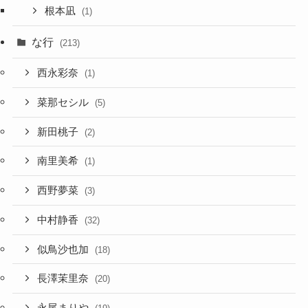
根本凪
(1)
な行
(213)
西永彩奈
(1)
菜那セシル
(5)
新田桃子
(2)
南里美希
(1)
西野夢菜
(3)
中村静香
(32)
似鳥沙也加
(18)
長澤茉里奈
(20)