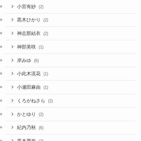
小宮有紗
(2)
黒木ひかり
(2)
神志那結衣
(2)
神部美咲
(1)
岸みゆ
(6)
小此木流花
(1)
小瀬田麻由
(1)
くろがねさら
(2)
かとゆり
(2)
紀内乃秋
(6)