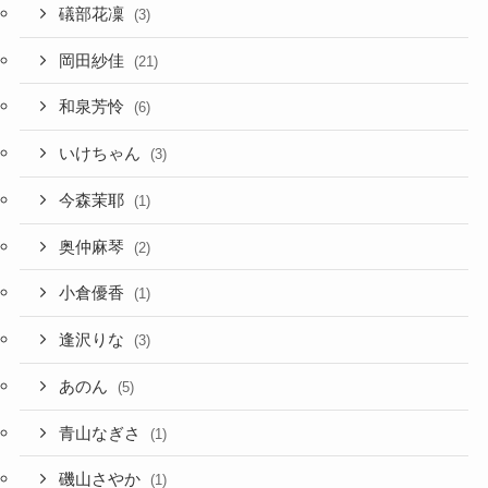
礒部花凜
(3)
岡田紗佳
(21)
和泉芳怜
(6)
いけちゃん
(3)
今森茉耶
(1)
奥仲麻琴
(2)
小倉優香
(1)
逢沢りな
(3)
あのん
(5)
青山なぎさ
(1)
磯山さやか
(1)