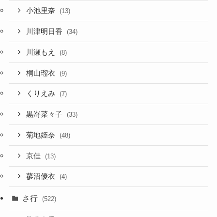
小池里奈
(13)
川津明日香
(34)
川瀬もえ
(8)
桐山瑠衣
(9)
くりえみ
(7)
黒嵜菜々子
(33)
菊地姫奈
(48)
京佳
(13)
蓼沼優衣
(4)
さ行
(522)