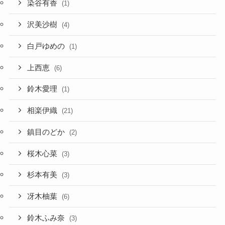
染谷有香
(1)
沢美沙樹
(4)
白戸ゆめの
(1)
上西恵
(6)
鈴木愛理
(1)
相楽伊織
(21)
鎮目のどか
(2)
桜木心菜
(3)
杉本有美
(3)
冴木柚葉
(6)
鈴木ふみ奈
(3)