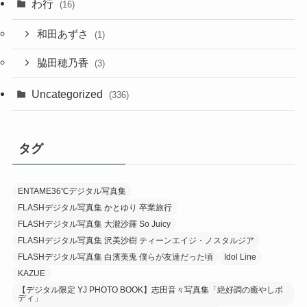
わ行
(16)
和田あずさ
(1)
脇田穂乃香
(3)
Uncategorized
(336)
タグ
ENTAME36℃デジタル写真集
FLASHデジタル写真集 かとゆり 卒業旅行
FLASHデジタル写真集 大瀧沙羅 So Juicy
FLASHデジタル写真集 沢美沙樹 ティーンエイジ・ノスタルジア
FLASHデジタル写真集 白濱美兎 僕らが友達だった頃
Idol Line
KAZUE
【デジタル限定 YJ PHOTO BOOK】志田音々写真集「絶好調の癒やしボ
ディ」