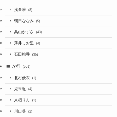
浅倉唯
(8)
朝日ななみ
(5)
奥山かずさ
(43)
薄井しお里
(4)
石田桃香
(35)
か行
(551)
北村優衣
(1)
兒玉遥
(4)
来栖りん
(1)
川口葵
(2)