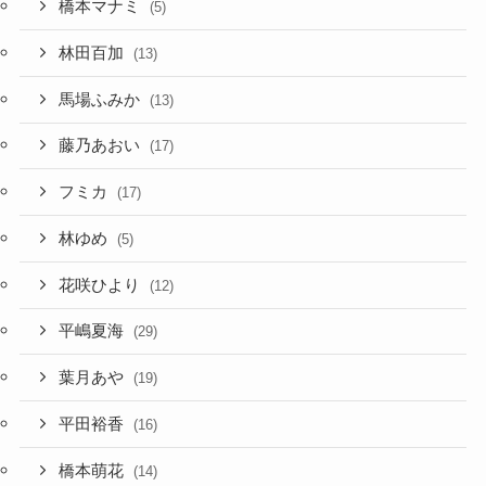
橋本マナミ
(5)
林田百加
(13)
馬場ふみか
(13)
藤乃あおい
(17)
フミカ
(17)
林ゆめ
(5)
花咲ひより
(12)
平嶋夏海
(29)
葉月あや
(19)
平田裕香
(16)
橋本萌花
(14)