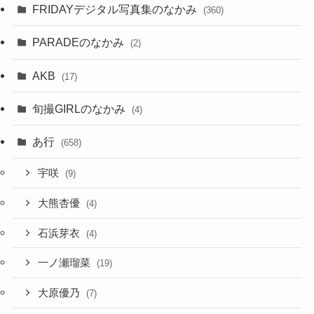
FRIDAYデジタル写真集のなかみ
(360)
PARADEのなかみ
(2)
AKB
(17)
旬撮GIRLのなかみ
(4)
あ行
(658)
宇咲
(9)
大熊杏優
(4)
石浜芽衣
(4)
一ノ瀬瑠菜
(19)
大原優乃
(7)