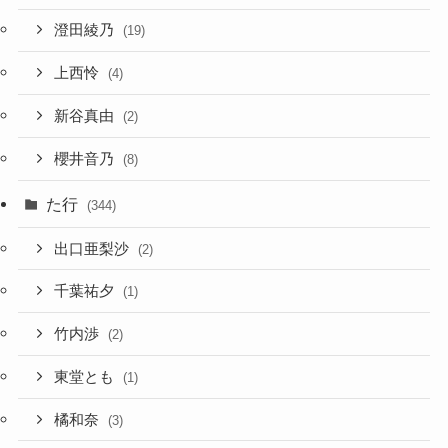
澄田綾乃
(19)
上西怜
(4)
新谷真由
(2)
櫻井音乃
(8)
た行
(344)
出口亜梨沙
(2)
千葉祐夕
(1)
竹内渉
(2)
東堂とも
(1)
橘和奈
(3)