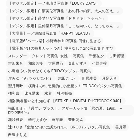
【デジタル限定】一ノ瀬瑠菜写真集「LUCKY DAYS」
【デジタル限定】白濱美兎写真集「あの日の約束、大人の答え。」
【デジタル限定】蒔埜ひな写真集「ドキドキしちゃった」
【デジタル限定】里仲菜月写真集「こっち向いて、なっちゃん！」
【大増量】一ノ瀬瑠菜写真集「HAPPY ISLAND」
【電子版62ページ増】小野寺梓1st写真集 偶像に生きる
【電子版だけの特典カットつき】桃月なしこ2nd写真集 むすび
スレンダー
タレント写真集_女性
写真集
千葉祐夕
古田愛理
吉沢朱音
和泉芳怜
大原優乃
奥山かずさ
小野寺梓
小鳥遊るい 翼がなくても FRIDAYデジタル写真集
岸みゆ（＃ババババンビ）
志田こはく
新居歩美
月足天音
望月琉叶
横野すみれ 悪魔的に小悪魔ッ！ FRIDAYデジタル写真集
橘和奈
比嘉愛未
水着
独占販売
相楽伊織 酔いどれ知らず 【STRiKE！ DIGITAL PHOTOBOOK 040】
福田ルミカ『週プレ プラス！』アザーカット集「君の夏、19歳。〜
prologue〜」
花咲楓香
華村あすか
蓬莱舞
豊田萌絵
辻りりさ「危険な匂いに誘われて-」 BRODYデジタル写真集
長月翠
飯豊まりえ