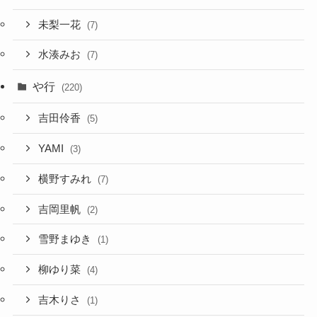
未梨一花
(7)
水湊みお
(7)
や行
(220)
吉田伶香
(5)
YAMI
(3)
横野すみれ
(7)
吉岡里帆
(2)
雪野まゆき
(1)
柳ゆり菜
(4)
吉木りさ
(1)