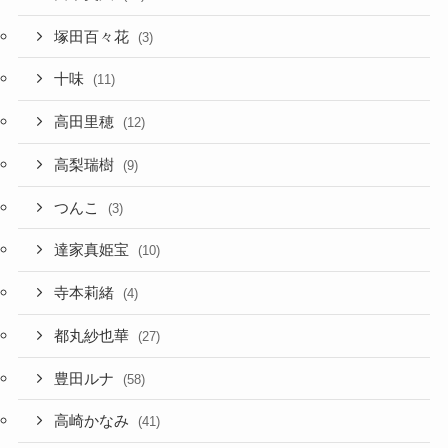
塚田百々花
(3)
十味
(11)
高田里穂
(12)
高梨瑞樹
(9)
つんこ
(3)
達家真姫宝
(10)
寺本莉緒
(4)
都丸紗也華
(27)
豊田ルナ
(58)
高崎かなみ
(41)