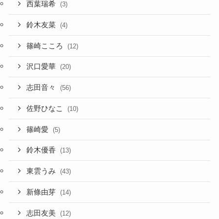
西葉瑞希
(3)
鈴木友菜
(4)
篠崎こころ
(12)
沢口愛華
(20)
志田音々
(56)
佐野ひなこ
(10)
篠崎愛
(5)
鈴木優香
(13)
東雲うみ
(43)
新條由芽
(14)
志田友美
(12)