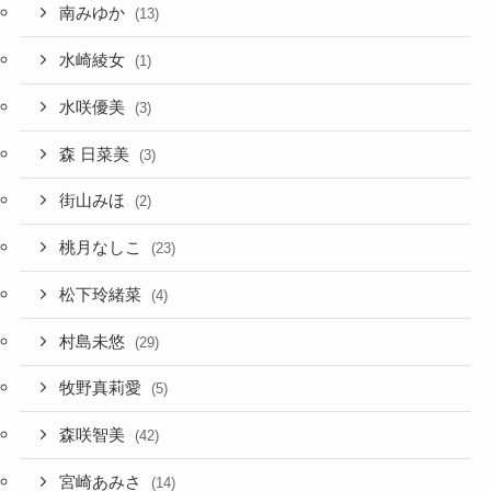
南みゆか
(13)
水崎綾女
(1)
水咲優美
(3)
森 日菜美
(3)
街山みほ
(2)
桃月なしこ
(23)
松下玲緒菜
(4)
村島未悠
(29)
牧野真莉愛
(5)
森咲智美
(42)
宮崎あみさ
(14)