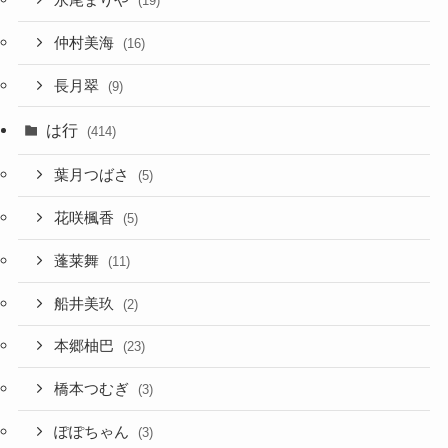
永尾まりや
(19)
仲村美海
(16)
長月翠
(9)
は行
(414)
葉月つばさ
(5)
花咲楓香
(5)
蓬莱舞
(11)
船井美玖
(2)
本郷柚巴
(23)
橋本つむぎ
(3)
ぽぽちゃん
(3)