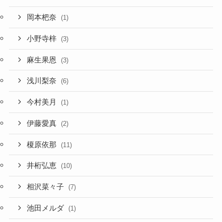
岡本杷奈
(1)
小野寺梓
(3)
麻生果恩
(3)
浅川梨奈
(6)
今村美月
(1)
伊藤愛真
(2)
榎原依那
(11)
井桁弘恵
(10)
相沢菜々子
(7)
池田メルダ
(1)