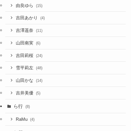
由良ゆら
(15)
吉田あかり
(4)
吉澤遥奈
(11)
山田南実
(6)
吉田莉桜
(24)
雪平莉左
(48)
山田かな
(14)
吉井美優
(5)
ら行
(8)
RaMu
(4)