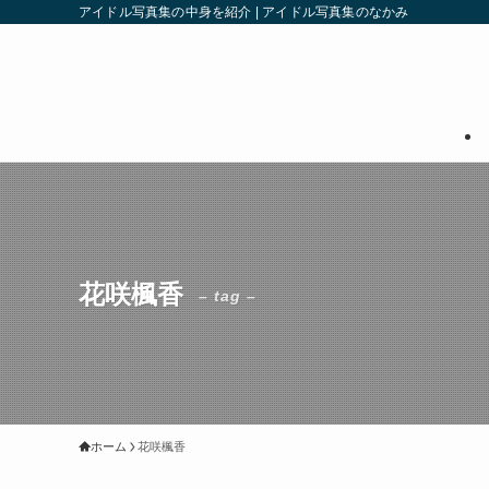
アイドル写真集の中身を紹介 | アイドル写真集のなかみ
花咲楓香
– tag –
ホーム
花咲楓香