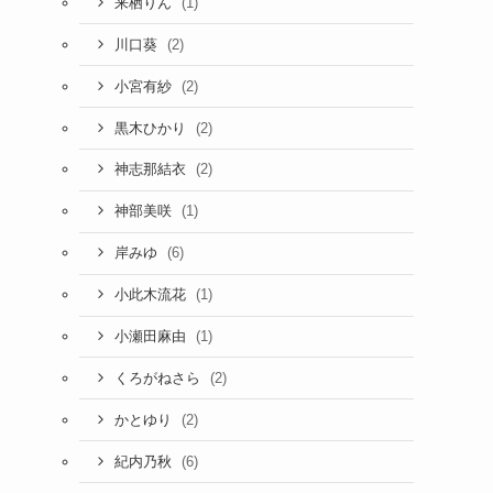
(1)
来栖りん
(2)
川口葵
(2)
小宮有紗
(2)
黒木ひかり
(2)
神志那結衣
(1)
神部美咲
(6)
岸みゆ
(1)
小此木流花
(1)
小瀬田麻由
(2)
くろがねさら
(2)
かとゆり
(6)
紀内乃秋