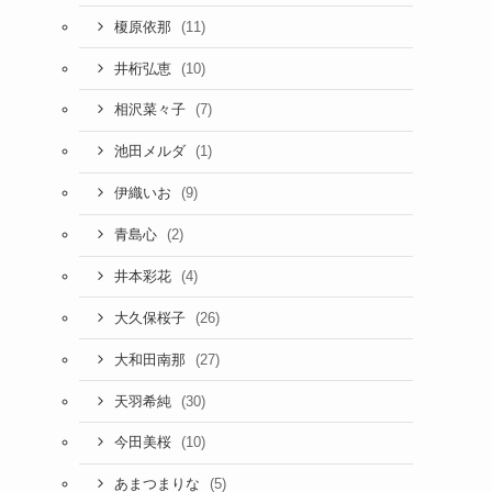
(11)
榎原依那
(10)
井桁弘恵
(7)
相沢菜々子
(1)
池田メルダ
(9)
伊織いお
(2)
青島心
(4)
井本彩花
(26)
大久保桜子
(27)
大和田南那
(30)
天羽希純
(10)
今田美桜
(5)
あまつまりな