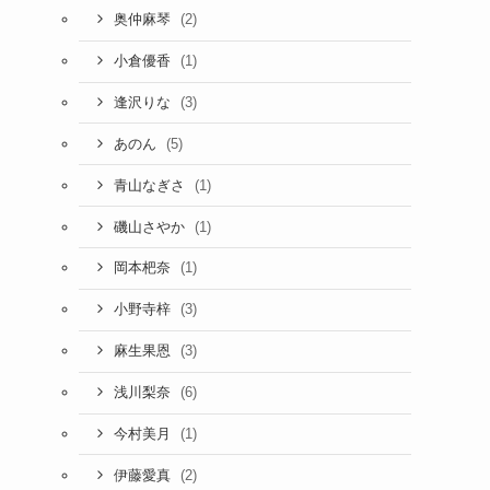
(2)
奥仲麻琴
(1)
小倉優香
(3)
逢沢りな
(5)
あのん
(1)
青山なぎさ
(1)
磯山さやか
(1)
岡本杷奈
(3)
小野寺梓
(3)
麻生果恩
(6)
浅川梨奈
(1)
今村美月
(2)
伊藤愛真