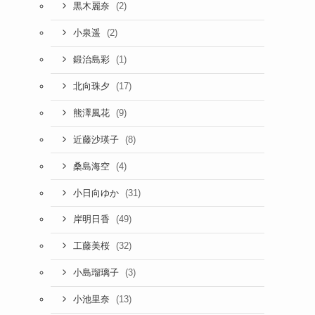
(2)
黒木麗奈
(2)
小泉遥
(1)
鍛治島彩
(17)
北向珠夕
(9)
熊澤風花
(8)
近藤沙瑛子
(4)
桑島海空
(31)
小日向ゆか
(49)
岸明日香
(32)
工藤美桜
(3)
小島瑠璃子
(13)
小池里奈