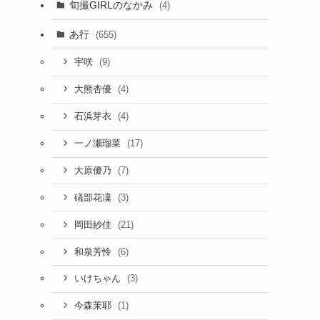
旬撮GIRLのなかみ
(4)
！
あ行
(655)
(9)
宇咲
(4)
大熊杏優
(4)
石浜芽衣
(17)
一ノ瀬瑠菜
(7)
大原優乃
(3)
礒部花凜
(21)
岡田紗佳
(6)
和泉芳怜
(3)
いけちゃん
(1)
今森茉耶