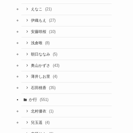
(21)
えなこ
(27)
伊織もえ
(10)
安藤咲桜
(8)
浅倉唯
(5)
朝日ななみ
(43)
奥山かずさ
(4)
薄井しお里
(35)
石田桃香
か行
(551)
(1)
北村優衣
(4)
兒玉遥