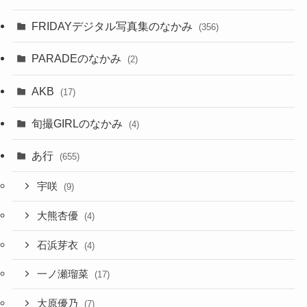
FRIDAYデジタル写真集のなかみ
(356)
PARADEのなかみ
(2)
AKB
(17)
旬撮GIRLのなかみ
(4)
あ行
(655)
宇咲
(9)
大熊杏優
(4)
石浜芽衣
(4)
一ノ瀬瑠菜
(17)
大原優乃
(7)