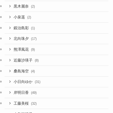
黒木麗奈
(2)
小泉遥
(2)
鍛治島彩
(1)
北向珠夕
(17)
熊澤風花
(9)
近藤沙瑛子
(8)
桑島海空
(4)
小日向ゆか
(31)
岸明日香
(49)
工藤美桜
(32)