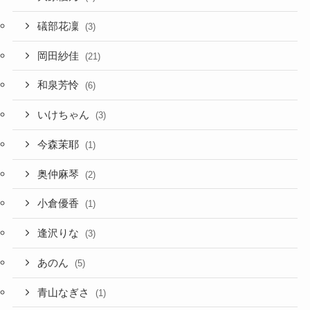
礒部花凜
(3)
岡田紗佳
(21)
和泉芳怜
(6)
いけちゃん
(3)
今森茉耶
(1)
奥仲麻琴
(2)
小倉優香
(1)
逢沢りな
(3)
あのん
(5)
青山なぎさ
(1)