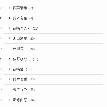
西葉瑞希
(3)
鈴木友菜
(4)
篠崎こころ
(12)
沢口愛華
(20)
志田音々
(56)
佐野ひなこ
(10)
篠崎愛
(5)
鈴木優香
(13)
東雲うみ
(43)
新條由芽
(14)