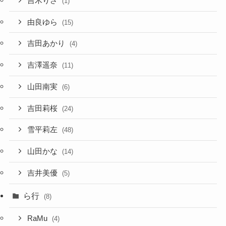
吉木りさ
(1)
由良ゆら
(15)
吉田あかり
(4)
吉澤遥奈
(11)
山田南実
(6)
吉田莉桜
(24)
雪平莉左
(48)
山田かな
(14)
吉井美優
(5)
ら行
(8)
RaMu
(4)