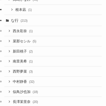
根本凪
(1)
な行
(213)
西永彩奈
(1)
菜那セシル
(5)
新田桃子
(2)
南里美希
(1)
西野夢菜
(3)
中村静香
(32)
似鳥沙也加
(18)
長澤茉里奈
(20)