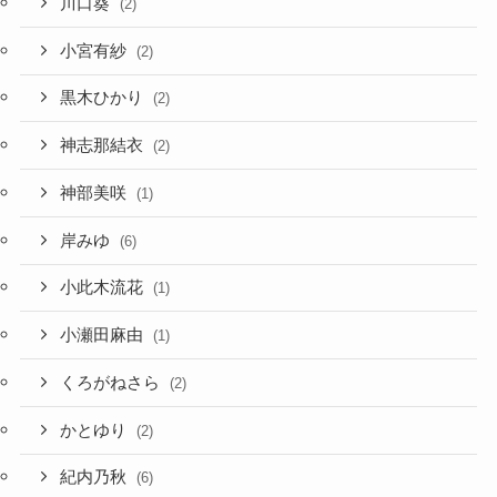
川口葵
(2)
小宮有紗
(2)
黒木ひかり
(2)
神志那結衣
(2)
神部美咲
(1)
岸みゆ
(6)
小此木流花
(1)
小瀬田麻由
(1)
くろがねさら
(2)
かとゆり
(2)
紀内乃秋
(6)