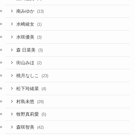
南みゆか
(13)
水崎綾女
(1)
水咲優美
(3)
森 日菜美
(3)
街山みほ
(2)
桃月なしこ
(23)
松下玲緒菜
(4)
村島未悠
(29)
牧野真莉愛
(5)
森咲智美
(42)