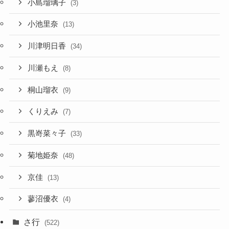
小島瑠璃子
(3)
小池里奈
(13)
川津明日香
(34)
川瀬もえ
(8)
桐山瑠衣
(9)
くりえみ
(7)
黒嵜菜々子
(33)
菊地姫奈
(48)
京佳
(13)
蓼沼優衣
(4)
さ行
(522)