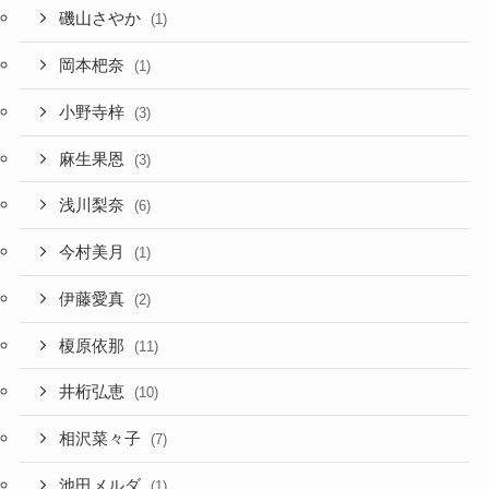
磯山さやか
(1)
岡本杷奈
(1)
小野寺梓
(3)
麻生果恩
(3)
浅川梨奈
(6)
今村美月
(1)
伊藤愛真
(2)
榎原依那
(11)
井桁弘恵
(10)
相沢菜々子
(7)
池田メルダ
(1)