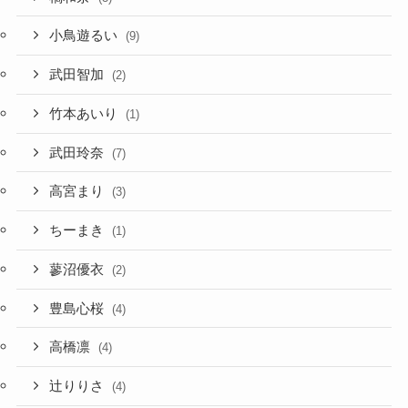
小鳥遊るい
(9)
武田智加
(2)
竹本あいり
(1)
武田玲奈
(7)
高宮まり
(3)
ちーまき
(1)
蓼沼優衣
(2)
豊島心桜
(4)
高橋凛
(4)
辻りりさ
(4)