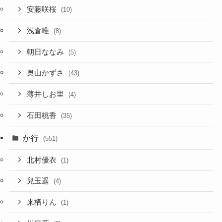
安藤咲桜
(10)
浅倉唯
(8)
朝日ななみ
(5)
奥山かずさ
(43)
薄井しお里
(4)
石田桃香
(35)
か行
(551)
北村優衣
(1)
兒玉遥
(4)
来栖りん
(1)