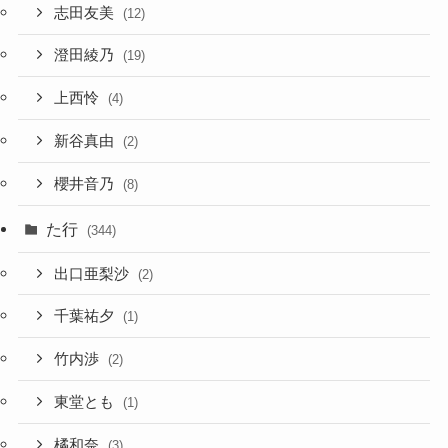
志田友美
(12)
澄田綾乃
(19)
上西怜
(4)
新谷真由
(2)
櫻井音乃
(8)
た行
(344)
出口亜梨沙
(2)
千葉祐夕
(1)
竹内渉
(2)
東堂とも
(1)
橘和奈
(3)