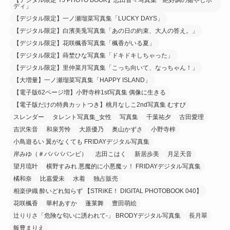
ディ」
【デジタル限定】一ノ瀬瑠菜写真集「LUCKY DAYS」
【デジタル限定】白濱美兎写真集「あの日の約束、大人の答え。」
【デジタル限定】花咲楓香写真集「楓香がいる夏」
【デジタル限定】蒔埜ひな写真集「ドキドキしちゃった」
【デジタル限定】里仲菜月写真集「こっち向いて、なっちゃん！」
【大増量】一ノ瀬瑠菜写真集「HAPPY ISLAND」
【電子版62ページ増】小野寺梓1st写真集 偶像に生きる
【電子版だけの特典カットつき】桃月なしこ2nd写真集 むすび
スレンダー
タレント写真集_女性
写真集
千葉祐夕
古田愛理
吉沢朱音
和泉芳怜
大原優乃
奥山かずさ
小野寺梓
小鳥遊るい 翼がなくても FRIDAYデジタル写真集
岸みゆ（＃ババババンビ）
志田こはく
新居歩美
月足天音
望月琉叶
横野すみれ 悪魔的に小悪魔ッ！ FRIDAYデジタル写真集
橘和奈
比嘉愛未
水着
独占販売
相楽伊織 酔いどれ知らず 【STRiKE！ DIGITAL PHOTOBOOK 040】
花咲楓香
華村あすか
蓬莱舞
豊田萌絵
辻りりさ「危険な匂いに誘われて-」 BRODYデジタル写真集
長月翠
飯豊まりえ