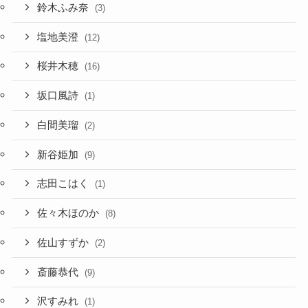
鈴木ふみ奈
(3)
塩地美澄
(12)
桜井木穂
(16)
坂口風詩
(1)
白間美瑠
(2)
新谷姫加
(9)
志田こはく
(1)
佐々木ほのか
(8)
佐山すずか
(2)
斎藤恭代
(9)
沢すみれ
(1)