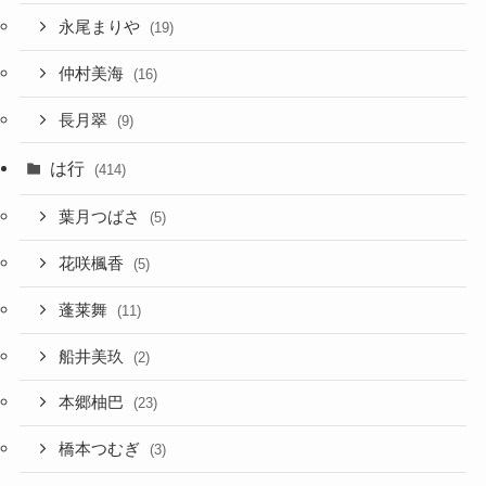
永尾まりや
(19)
仲村美海
(16)
長月翠
(9)
は行
(414)
葉月つばさ
(5)
花咲楓香
(5)
蓬莱舞
(11)
船井美玖
(2)
本郷柚巴
(23)
橋本つむぎ
(3)