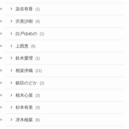
染谷有香
(1)
沢美沙樹
(4)
白戸ゆめの
(1)
上西恵
(6)
鈴木愛理
(1)
相楽伊織
(21)
鎮目のどか
(2)
桜木心菜
(3)
杉本有美
(3)
冴木柚葉
(6)