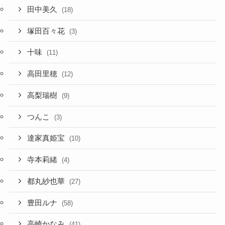
田中美久
(18)
塚田百々花
(3)
十味
(11)
高田里穂
(12)
高梨瑞樹
(9)
つんこ
(3)
達家真姫宝
(10)
寺本莉緒
(4)
都丸紗也華
(27)
豊田ルナ
(58)
高崎かなみ
(41)