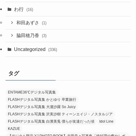
わ行
(16)
和田あずさ
(1)
脇田穂乃香
(3)
Uncategorized
(336)
タグ
ENTAME36℃デジタル写真集
FLASHデジタル写真集 かとゆり 卒業旅行
FLASHデジタル写真集 大瀧沙羅 So Juicy
FLASHデジタル写真集 沢美沙樹 ティーンエイジ・ノスタルジア
FLASHデジタル写真集 白濱美兎 僕らが友達だった頃
Idol Line
KAZUE
【デジタル限定 YJ PHOTO BOOK】志田音々写真集「絶好調の癒やしボ