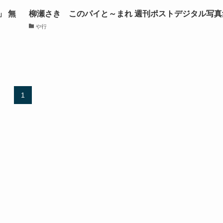
」 無
柳瀬さき このパイと～まれ 週刊ポストデジタル写真
や行
1