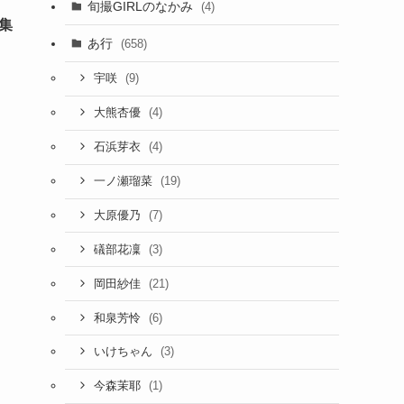
旬撮GIRLのなかみ
(4)
集
あ行
(658)
(9)
宇咲
(4)
大熊杏優
(4)
石浜芽衣
(19)
一ノ瀬瑠菜
(7)
大原優乃
(3)
礒部花凜
(21)
岡田紗佳
(6)
和泉芳怜
(3)
いけちゃん
(1)
今森茉耶