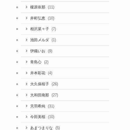
(11)
榎原依那
(10)
井桁弘恵
(7)
相沢菜々子
(1)
池田メルダ
(9)
伊織いお
(2)
青島心
(4)
井本彩花
(26)
大久保桜子
(27)
大和田南那
(31)
天羽希純
(10)
今田美桜
(5)
あまつまりな