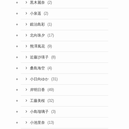
(2)
黒木麗奈
(2)
小泉遥
(1)
鍛治島彩
(17)
北向珠夕
(9)
熊澤風花
(8)
近藤沙瑛子
(4)
桑島海空
(31)
小日向ゆか
(49)
岸明日香
(32)
工藤美桜
(3)
小島瑠璃子
(13)
小池里奈