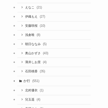
(21)
えなこ
(27)
伊織もえ
(10)
安藤咲桜
(8)
浅倉唯
(5)
朝日ななみ
(43)
奥山かずさ
(4)
薄井しお里
(35)
石田桃香
か行
(551)
(1)
北村優衣
(4)
兒玉遥