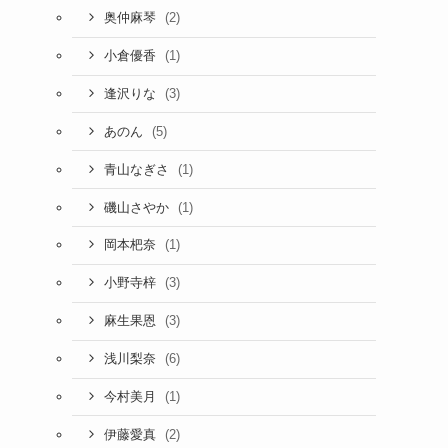
(2)
奥仲麻琴
(1)
小倉優香
(3)
逢沢りな
(5)
あのん
(1)
青山なぎさ
(1)
磯山さやか
(1)
岡本杷奈
(3)
小野寺梓
(3)
麻生果恩
(6)
浅川梨奈
(1)
今村美月
(2)
伊藤愛真