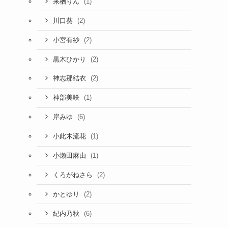
(1)
来栖りん
(2)
川口葵
(2)
小宮有紗
(2)
黒木ひかり
(2)
神志那結衣
(1)
神部美咲
(6)
岸みゆ
(1)
小此木流花
(1)
小瀬田麻由
(2)
くろがねさら
(2)
かとゆり
(6)
紀内乃秋