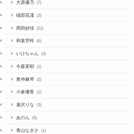
大原優乃
(7)
礒部花凜
(3)
岡田紗佳
(21)
和泉芳怜
(6)
いけちゃん
(3)
今森茉耶
(1)
奥仲麻琴
(2)
小倉優香
(1)
逢沢りな
(3)
あのん
(5)
青山なぎさ
(1)