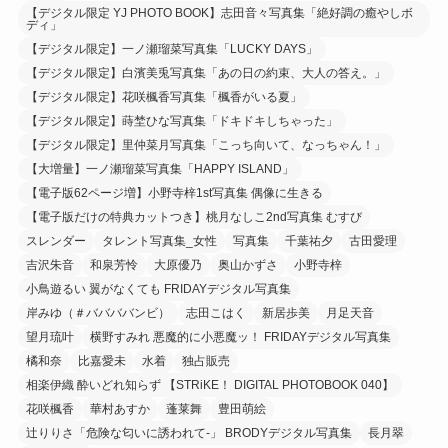
【デジタル限定 YJ PHOTO BOOK】志田音々写真集「絶好調の癒やしボ
ディ」
【デジタル限定】一ノ瀬瑠菜写真集「LUCKY DAYS」
【デジタル限定】白濱美兎写真集「あの日の約束、大人の答え。」
【デジタル限定】花咲楓香写真集「楓香がいる夏」
【デジタル限定】蒔埜ひな写真集「ドキドキしちゃった」
【デジタル限定】里仲菜月写真集「こっち向いて、なっちゃん！」
【大増量】一ノ瀬瑠菜写真集「HAPPY ISLAND」
【電子版62ページ増】小野寺梓1st写真集 偶像に生きる
【電子版だけの特典カットつき】桃月なしこ2nd写真集 むすび
スレンダー
タレント写真集_女性
写真集
千葉祐夕
古田愛理
吉沢朱音
和泉芳怜
大原優乃
奥山かずさ
小野寺梓
小鳥遊るい 翼がなくても FRIDAYデジタル写真集
岸みゆ（＃ババババンビ）
志田こはく
新居歩美
月足天音
望月琉叶
横野すみれ 悪魔的に小悪魔ッ！ FRIDAYデジタル写真集
橘和奈
比嘉愛未
水着
独占販売
相楽伊織 酔いどれ知らず 【STRiKE！ DIGITAL PHOTOBOOK 040】
花咲楓香
華村あすか
蓬莱舞
豊田萌絵
辻りりさ「危険な匂いに誘われて-」 BRODYデジタル写真集
長月翠