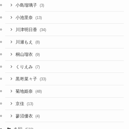
小島瑠璃子
(3)
小池里奈
(13)
川津明日香
(34)
川瀬もえ
(8)
桐山瑠衣
(9)
くりえみ
(7)
黒嵜菜々子
(33)
菊地姫奈
(48)
京佳
(13)
蓼沼優衣
(4)
さ行