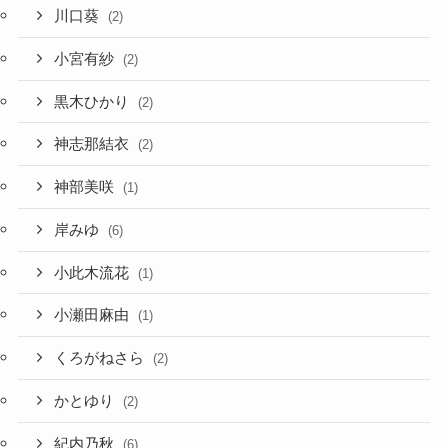
川口葵
(2)
小宮有紗
(2)
黒木ひかり
(2)
神志那結衣
(2)
神部美咲
(1)
岸みゆ
(6)
小此木流花
(1)
小瀬田麻由
(1)
くろがねさら
(2)
かとゆり
(2)
紀内乃秋
(6)