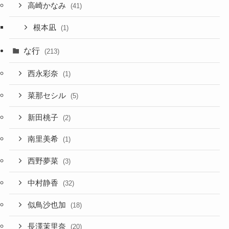
高崎かなみ
(41)
根本凪
(1)
な行
(213)
西永彩奈
(1)
菜那セシル
(5)
新田桃子
(2)
南里美希
(1)
西野夢菜
(3)
中村静香
(32)
似鳥沙也加
(18)
長澤茉里奈
(20)