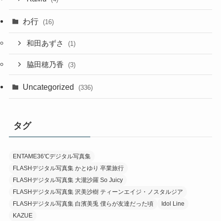
わ行
(16)
和田あずさ
(1)
脇田穂乃香
(3)
Uncategorized
(336)
タグ
ENTAME36℃デジタル写真集
FLASHデジタル写真集 かとゆり 卒業旅行
FLASHデジタル写真集 大瀧沙羅 So Juicy
FLASHデジタル写真集 沢美沙樹 ティーンエイジ・ノスタルジア
FLASHデジタル写真集 白濱美兎 僕らが友達だった頃
Idol Line
KAZUE