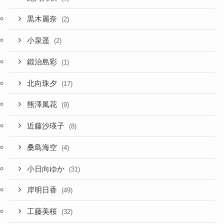
黒木麗奈
(2)
小泉遥
(2)
鍛治島彩
(1)
北向珠夕
(17)
熊澤風花
(9)
近藤沙瑛子
(8)
桑島海空
(4)
小日向ゆか
(31)
岸明日香
(49)
工藤美桜
(32)