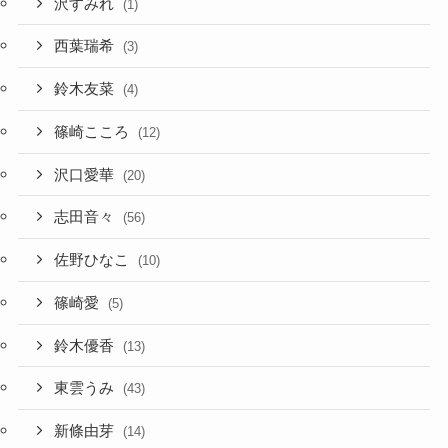
沢すみれ
(1)
西葉瑞希
(3)
鈴木友菜
(4)
篠崎こころ
(12)
沢口愛華
(20)
志田音々
(56)
佐野ひなこ
(10)
篠崎愛
(5)
鈴木優香
(13)
東雲うみ
(43)
新條由芽
(14)