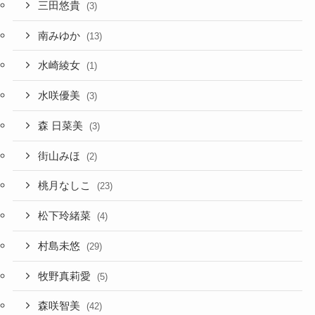
三田悠貴
(3)
南みゆか
(13)
水崎綾女
(1)
水咲優美
(3)
森 日菜美
(3)
街山みほ
(2)
桃月なしこ
(23)
松下玲緒菜
(4)
村島未悠
(29)
牧野真莉愛
(5)
森咲智美
(42)