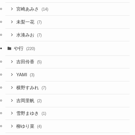
宮崎あみさ
(14)
未梨一花
(7)
水湊みお
(7)
や行
(220)
吉田伶香
(5)
YAMI
(3)
横野すみれ
(7)
吉岡里帆
(2)
雪野まゆき
(1)
柳ゆり菜
(4)