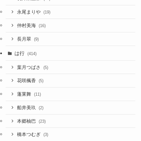
永尾まりや
(19)
仲村美海
(16)
長月翠
(9)
は行
(414)
葉月つばさ
(5)
花咲楓香
(5)
蓬莱舞
(11)
船井美玖
(2)
本郷柚巴
(23)
橋本つむぎ
(3)