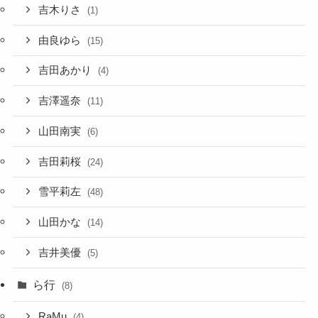
吉木りさ
(1)
由良ゆら
(15)
吉田あかり
(4)
吉澤遥奈
(11)
山田南実
(6)
吉田莉桜
(24)
雪平莉左
(48)
山田かな
(14)
吉井美優
(5)
ら行
(8)
RaMu
(4)