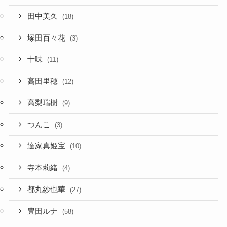
田中美久
(18)
塚田百々花
(3)
十味
(11)
高田里穂
(12)
高梨瑞樹
(9)
つんこ
(3)
達家真姫宝
(10)
寺本莉緒
(4)
都丸紗也華
(27)
豊田ルナ
(58)