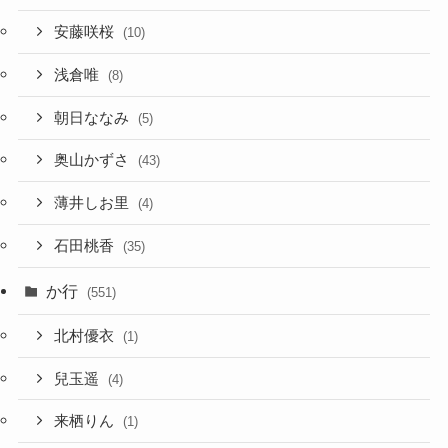
安藤咲桜
(10)
浅倉唯
(8)
朝日ななみ
(5)
奥山かずさ
(43)
薄井しお里
(4)
石田桃香
(35)
か行
(551)
北村優衣
(1)
兒玉遥
(4)
来栖りん
(1)