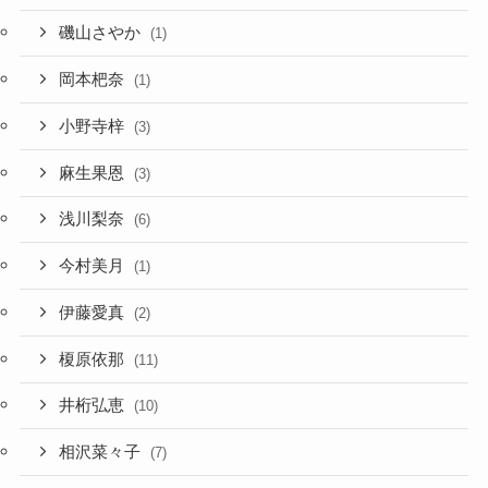
磯山さやか
(1)
岡本杷奈
(1)
小野寺梓
(3)
麻生果恩
(3)
浅川梨奈
(6)
今村美月
(1)
伊藤愛真
(2)
榎原依那
(11)
井桁弘恵
(10)
相沢菜々子
(7)