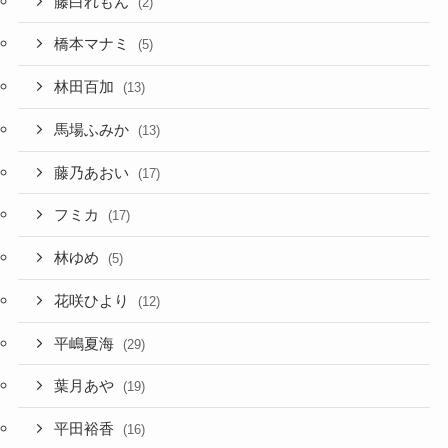
藤白れもん
(2)
橋本マナミ
(5)
林田百加
(13)
馬場ふみか
(13)
藤乃あおい
(17)
フミカ
(17)
林ゆめ
(5)
花咲ひより
(12)
平嶋夏海
(29)
葉月あや
(19)
平田裕香
(16)