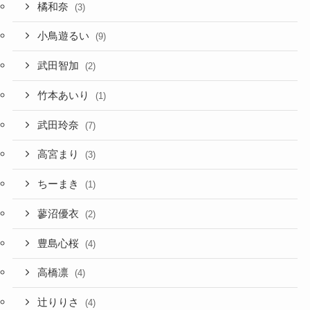
橘和奈
(3)
小鳥遊るい
(9)
武田智加
(2)
竹本あいり
(1)
武田玲奈
(7)
高宮まり
(3)
ちーまき
(1)
蓼沼優衣
(2)
豊島心桜
(4)
高橋凛
(4)
辻りりさ
(4)