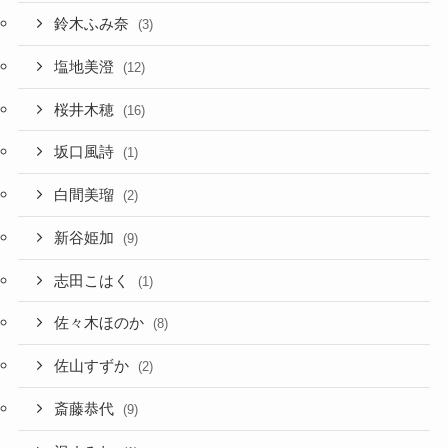
鈴木ふみ奈
(3)
塩地美澄
(12)
桜井木穂
(16)
坂口風詩
(1)
白間美瑠
(2)
新谷姫加
(9)
志田こはく
(1)
佐々木ほのか
(8)
佐山すずか
(2)
斎藤恭代
(9)