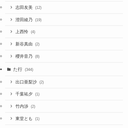
志田友美
(12)
澄田綾乃
(19)
上西怜
(4)
新谷真由
(2)
櫻井音乃
(8)
た行
(344)
出口亜梨沙
(2)
千葉祐夕
(1)
竹内渉
(2)
東堂とも
(1)