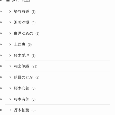
(522)
染谷有香
(1)
沢美沙樹
(4)
白戸ゆめの
(1)
上西恵
(6)
鈴木愛理
(1)
相楽伊織
(21)
鎮目のどか
(2)
桜木心菜
(3)
杉本有美
(3)
冴木柚葉
(6)