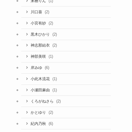
(1)
来栖りん
(2)
川口葵
(2)
小宮有紗
(2)
黒木ひかり
(2)
神志那結衣
(1)
神部美咲
(6)
岸みゆ
(1)
小此木流花
(1)
小瀬田麻由
(2)
くろがねさら
(2)
かとゆり
(6)
紀内乃秋