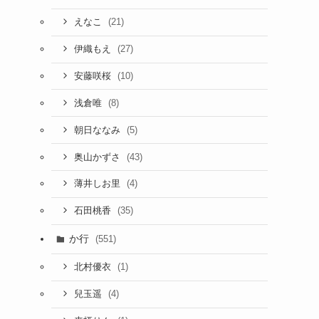
(21)
えなこ
(27)
伊織もえ
(10)
安藤咲桜
(8)
浅倉唯
(5)
朝日ななみ
(43)
奥山かずさ
(4)
薄井しお里
(35)
石田桃香
か行
(551)
(1)
北村優衣
(4)
兒玉遥