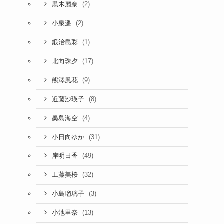
(2)
黒木麗奈
(2)
小泉遥
(1)
鍛治島彩
(17)
北向珠夕
(9)
熊澤風花
(8)
近藤沙瑛子
(4)
桑島海空
(31)
小日向ゆか
(49)
岸明日香
(32)
工藤美桜
(3)
小島瑠璃子
(13)
小池里奈