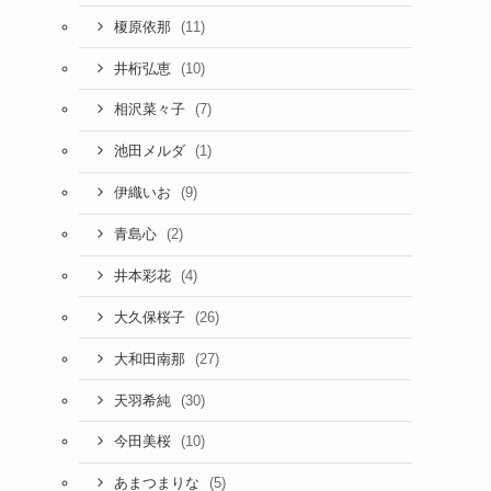
(11)
榎原依那
(10)
井桁弘恵
(7)
相沢菜々子
(1)
池田メルダ
(9)
伊織いお
(2)
青島心
(4)
井本彩花
(26)
大久保桜子
(27)
大和田南那
(30)
天羽希純
(10)
今田美桜
(5)
あまつまりな