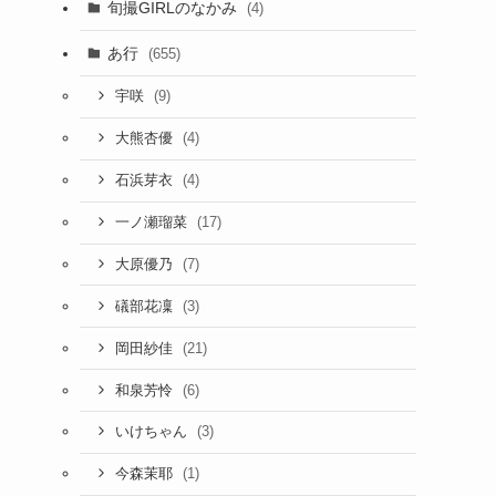
旬撮GIRLのなかみ
(4)
あ行
(655)
(9)
宇咲
(4)
大熊杏優
(4)
石浜芽衣
(17)
一ノ瀬瑠菜
(7)
大原優乃
(3)
礒部花凜
(21)
岡田紗佳
(6)
和泉芳怜
(3)
いけちゃん
(1)
今森茉耶