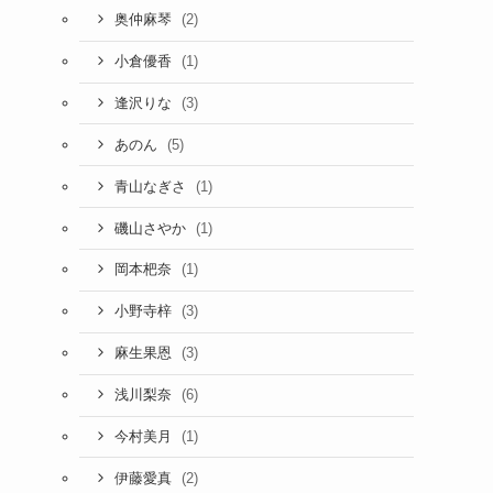
(2)
奥仲麻琴
(1)
小倉優香
(3)
逢沢りな
(5)
あのん
(1)
青山なぎさ
(1)
磯山さやか
(1)
岡本杷奈
(3)
小野寺梓
(3)
麻生果恩
(6)
浅川梨奈
(1)
今村美月
(2)
伊藤愛真