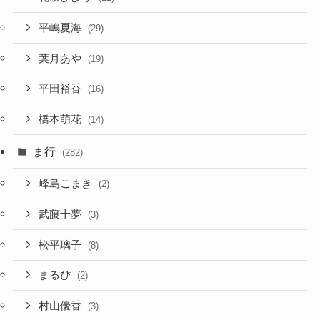
平嶋夏海
(29)
葉月あや
(19)
平田裕香
(16)
橋本萌花
(14)
ま行
(282)
峰島こまき
(2)
武藤十夢
(3)
松平璃子
(8)
まるぴ
(2)
村山優香
(3)