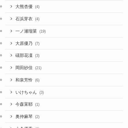
大熊杏優
(4)
石浜芽衣
(4)
一ノ瀬瑠菜
(19)
大原優乃
(7)
礒部花凜
(3)
岡田紗佳
(21)
和泉芳怜
(6)
いけちゃん
(3)
今森茉耶
(1)
奥仲麻琴
(2)