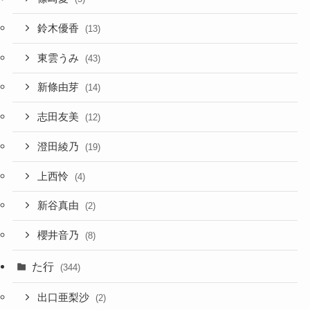
鈴木優香
(13)
東雲うみ
(43)
新條由芽
(14)
志田友美
(12)
澄田綾乃
(19)
上西怜
(4)
新谷真由
(2)
櫻井音乃
(8)
た行
(344)
出口亜梨沙
(2)