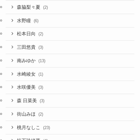
森脇梨々夏
(2)
水野瞳
(6)
松本日向
(2)
三田悠貴
(3)
南みゆか
(13)
水崎綾女
(1)
水咲優美
(3)
森 日菜美
(3)
街山みほ
(2)
桃月なしこ
(23)