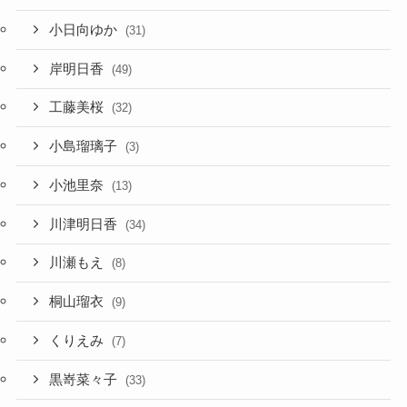
小日向ゆか
(31)
岸明日香
(49)
工藤美桜
(32)
小島瑠璃子
(3)
小池里奈
(13)
川津明日香
(34)
川瀬もえ
(8)
桐山瑠衣
(9)
くりえみ
(7)
黒嵜菜々子
(33)