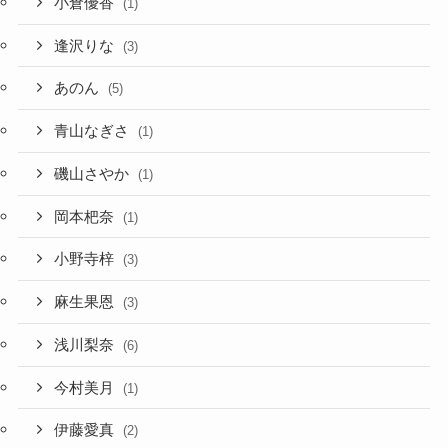
小倉優香
(1)
逢沢りな
(3)
あのん
(5)
青山なぎさ
(1)
磯山さやか
(1)
岡本杷奈
(1)
小野寺梓
(3)
麻生果恩
(3)
浅川梨奈
(6)
今村美月
(1)
伊藤愛真
(2)