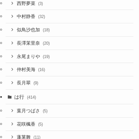
西野夢菜
(3)
中村静香
(32)
似鳥沙也加
(18)
長澤茉里奈
(20)
永尾まりや
(19)
仲村美海
(16)
長月翠
(9)
は行
(414)
葉月つばさ
(5)
花咲楓香
(5)
蓬莱舞
(11)