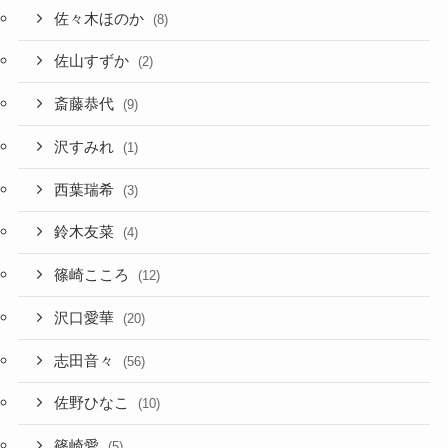
佐々木ほのか
(8)
佐山すずか
(2)
斎藤恭代
(9)
沢すみれ
(1)
西葉瑞希
(3)
鈴木友菜
(4)
篠崎こころ
(12)
沢口愛華
(20)
志田音々
(56)
佐野ひなこ
(10)
篠崎愛
(5)