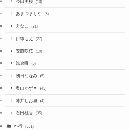
今田美桜
(10)
あまつまりな
(5)
えなこ
(21)
伊織もえ
(27)
安藤咲桜
(10)
浅倉唯
(8)
朝日ななみ
(5)
奥山かずさ
(43)
薄井しお里
(4)
石田桃香
(35)
か行
(551)