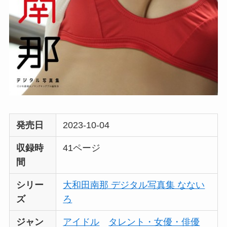
発売日
2023-10-04
収録時
41ページ
間
シリー
大和田南那 デジタル写真集 なない
ズ
ろ
ジャン
アイドル
タレント・女優・俳優