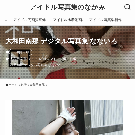
アイドル写真集のなかみ
アイドル高画質画像
アイドル水着動画
アイドル写真集新作
大和田南那 デジタル写真集 なないろ
大和田南那
大和田南那
アイドル
タレント・女優・俳優
大和田南那 デジタル写真集 なないろ
ホーム
あ行
大和田南那