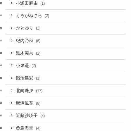
小瀬田麻由
(1)
くろがねさら
(2)
かとゆり
(2)
紀内乃秋
(6)
黒木麗奈
(2)
小泉遥
(2)
鍛治島彩
(1)
北向珠夕
(17)
熊澤風花
(9)
近藤沙瑛子
(8)
桑島海空
(4)