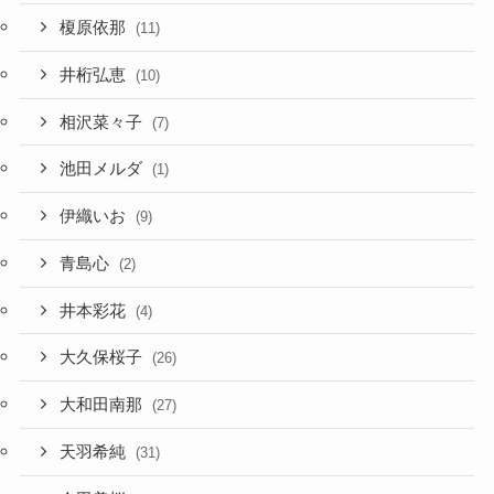
榎原依那
(11)
井桁弘恵
(10)
相沢菜々子
(7)
池田メルダ
(1)
伊織いお
(9)
青島心
(2)
井本彩花
(4)
大久保桜子
(26)
大和田南那
(27)
天羽希純
(31)