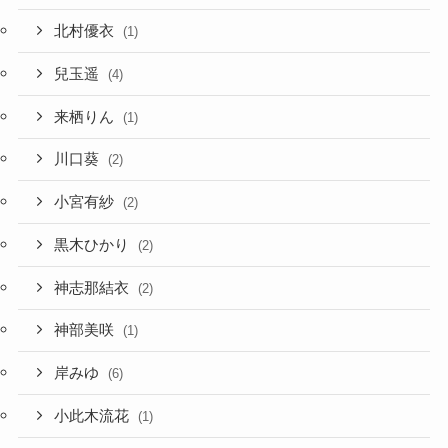
北村優衣
(1)
兒玉遥
(4)
来栖りん
(1)
川口葵
(2)
小宮有紗
(2)
黒木ひかり
(2)
神志那結衣
(2)
神部美咲
(1)
岸みゆ
(6)
小此木流花
(1)