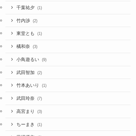
千葉祐夕
(1)
竹内渉
(2)
東堂とも
(1)
橘和奈
(3)
小鳥遊るい
(9)
武田智加
(2)
竹本あいり
(1)
武田玲奈
(7)
高宮まり
(3)
ちーまき
(1)