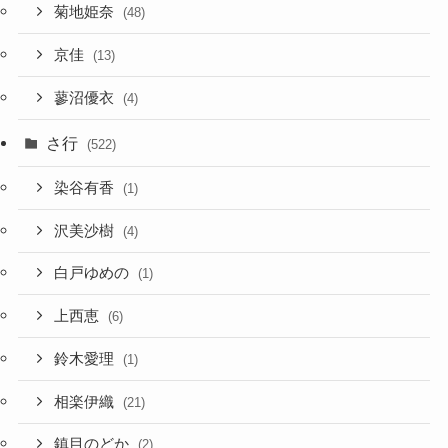
菊地姫奈
(48)
京佳
(13)
蓼沼優衣
(4)
さ行
(522)
染谷有香
(1)
沢美沙樹
(4)
白戸ゆめの
(1)
上西恵
(6)
鈴木愛理
(1)
相楽伊織
(21)
鎮目のどか
(2)