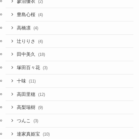
蓼沼優衣
(2)
豊島心桜
(4)
高橋凛
(4)
辻りりさ
(4)
田中美久
(18)
塚田百々花
(3)
十味
(11)
高田里穂
(12)
高梨瑞樹
(9)
つんこ
(3)
達家真姫宝
(10)