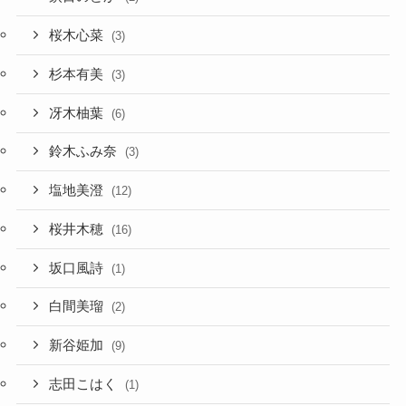
桜木心菜
(3)
杉本有美
(3)
冴木柚葉
(6)
鈴木ふみ奈
(3)
塩地美澄
(12)
桜井木穂
(16)
坂口風詩
(1)
白間美瑠
(2)
新谷姫加
(9)
志田こはく
(1)