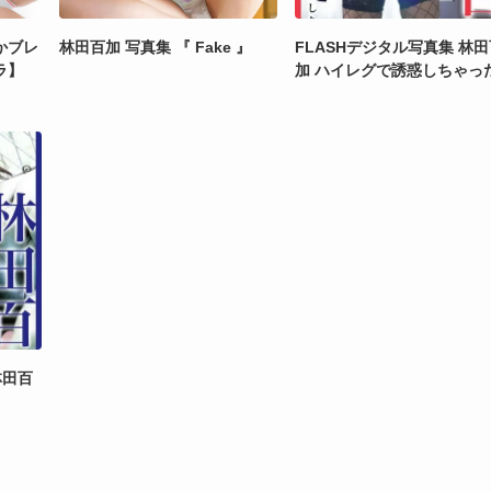
かブレ
林田百加 写真集 『 Fake 』
FLASHデジタル写真集 林
ラ】
加 ハイレグで誘惑しちゃっ
林田百