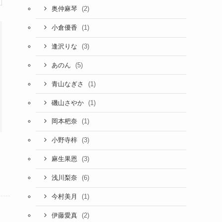
(2)
奥仲麻琴
(1)
小倉優香
(3)
逢沢りな
(5)
あのん
(1)
青山なぎさ
(1)
磯山さやか
(1)
岡本杷奈
(3)
小野寺梓
(3)
麻生果恩
(6)
浅川梨奈
(1)
今村美月
(2)
伊藤愛真