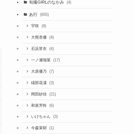
旬撮GIRLのなかみ
(4)
あ行
(655)
(9)
宇咲
(4)
大熊杏優
(4)
石浜芽衣
(17)
一ノ瀬瑠菜
(7)
大原優乃
(3)
礒部花凜
(21)
岡田紗佳
(6)
和泉芳怜
(3)
いけちゃん
(1)
今森茉耶