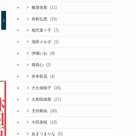
(11)
榎原依那
(10)
井桁弘恵
(7)
相沢菜々子
(1)
池田メルダ
(9)
伊織いお
(2)
青島心
(4)
井本彩花
(26)
大久保桜子
(27)
大和田南那
(30)
天羽希純
(10)
今田美桜
(5)
あまつまりな