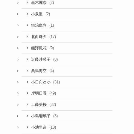
(2)
黒木麗奈
(2)
小泉遥
(1)
鍛治島彩
(17)
北向珠夕
(9)
熊澤風花
(8)
近藤沙瑛子
(4)
桑島海空
(31)
小日向ゆか
(49)
岸明日香
(32)
工藤美桜
(3)
小島瑠璃子
(13)
小池里奈