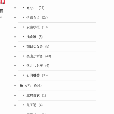
(21)
えなこ
田百
た
(27)
伊織もえ
(10)
安藤咲桜
(8)
浅倉唯
(5)
朝日ななみ
(43)
奥山かずさ
(4)
薄井しお里
(35)
石田桃香
か行
(551)
(1)
北村優衣
(4)
兒玉遥