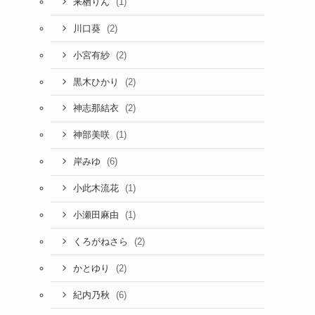
(1)
来栖りん
(2)
川口葵
(2)
小宮有紗
(2)
黒木ひかり
(2)
神志那結衣
(1)
神部美咲
(6)
岸みゆ
(1)
小此木流花
(1)
小瀬田麻由
(2)
くろがねさら
(2)
かとゆり
(6)
紀内乃秋