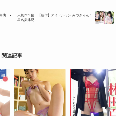
南桃
人気作１位 【新作】アイドルワン みづきゅん！
星名美津紀
関連記事