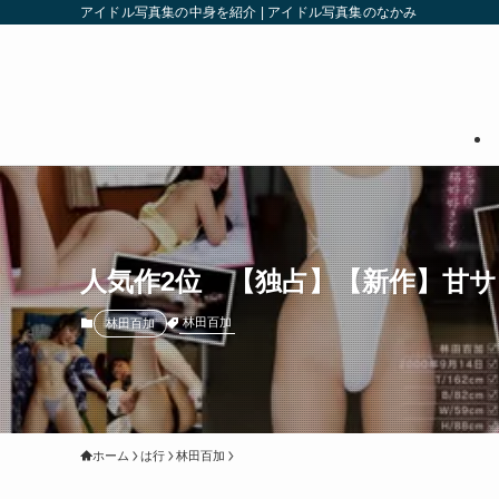
アイドル写真集の中身を紹介 | アイドル写真集のなかみ
人気作2位 【独占】【新作】甘サ
林田百加
林田百加
ホーム
は行
林田百加