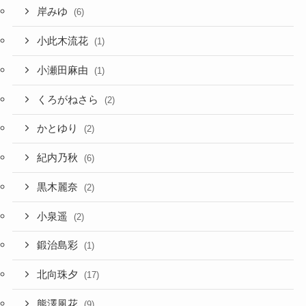
岸みゆ
(6)
小此木流花
(1)
小瀬田麻由
(1)
くろがねさら
(2)
かとゆり
(2)
紀内乃秋
(6)
黒木麗奈
(2)
小泉遥
(2)
鍛治島彩
(1)
北向珠夕
(17)
熊澤風花
(9)