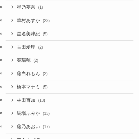
星乃夢奈
(1)
華村あすか
(23)
星名美津紀
(5)
古田愛理
(2)
秦瑞穂
(2)
藤白れもん
(2)
橋本マナミ
(5)
林田百加
(13)
馬場ふみか
(13)
藤乃あおい
(17)