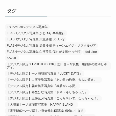
タグ
ENTAME36℃デジタル写真集
FLASHデジタル写真集 かとゆり 卒業旅行
FLASHデジタル写真集 大瀧沙羅 So Juicy
FLASHデジタル写真集 沢美沙樹 ティーンエイジ・ノスタルジア
FLASHデジタル写真集 白濱美兎 僕らが友達だった頃
Idol Line
KAZUE
【デジタル限定 YJ PHOTO BOOK】志田音々写真集「絶好調の癒やしボ
ディ」
【デジタル限定】一ノ瀬瑠菜写真集「LUCKY DAYS」
【デジタル限定】白濱美兎写真集「あの日の約束、大人の答え。」
【デジタル限定】花咲楓香写真集「楓香がいる夏」
【デジタル限定】蒔埜ひな写真集「ドキドキしちゃった」
【デジタル限定】里仲菜月写真集「こっち向いて、なっちゃん！」
【大増量】一ノ瀬瑠菜写真集「HAPPY ISLAND」
【電子版62ページ増】小野寺梓1st写真集 偶像に生きる