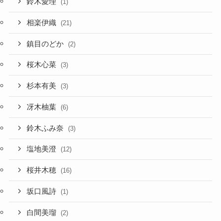
鈴木愛理
(1)
相楽伊織
(21)
鎮目のどか
(2)
桜木心菜
(3)
杉本有美
(3)
冴木柚葉
(6)
鈴木ふみ奈
(3)
塩地美澄
(12)
桜井木穂
(16)
坂口風詩
(1)
白間美瑠
(2)