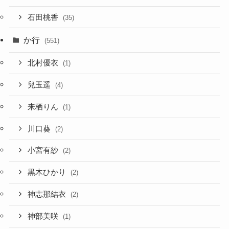
石田桃香
(35)
か行
(551)
北村優衣
(1)
兒玉遥
(4)
来栖りん
(1)
川口葵
(2)
小宮有紗
(2)
黒木ひかり
(2)
神志那結衣
(2)
神部美咲
(1)