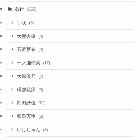
あ行
(655)
宇咲
(9)
大熊杏優
(4)
石浜芽衣
(4)
一ノ瀬瑠菜
(17)
大原優乃
(7)
礒部花凜
(3)
岡田紗佳
(21)
和泉芳怜
(6)
いけちゃん
(3)