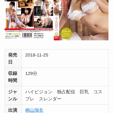
発売
2018-11-25
日
収録
129分
時間
ジャ
ハイビジョン 独占配信 巨乳 コス
ンル
プレ スレンダー
出演
桐山瑠衣