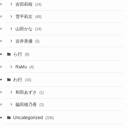
吉田莉桜
(24)
雪平莉左
(48)
山田かな
(14)
吉井美優
(5)
ら行
(8)
RaMu
(4)
わ行
(16)
和田あずさ
(1)
脇田穂乃香
(3)
Uncategorized
(336)