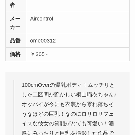
者
メー
Aircontrol
カー
品番
ome00312
価格
￥305~
100cmOverの爆乳ボディ！ムッチリと
した二区間が艶かしい桐山瑠衣ちゃん♪
オッパイが今にも衣装から零れ落ちそ
うなほどの巨乳！なのにロリロリフェ
イスな彼女の笑顔がとても可愛い！濃
厚にみっちりと巨乳を撮影した作品で