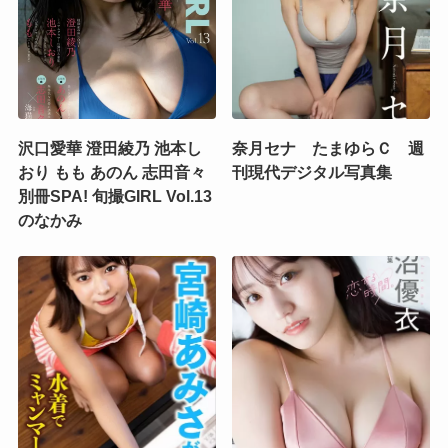
沢口愛華 澄田綾乃 池本し
奈月セナ たまゆらＣ 週
おり もも あのん 志田音々
刊現代デジタル写真集
別冊SPA! 旬撮GIRL Vol.13
のなかみ