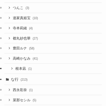
つんこ
(3)
達家真姫宝
(10)
寺本莉緒
(4)
都丸紗也華
(27)
豊田ルナ
(58)
高崎かなみ
(41)
根本凪
(1)
な行
(213)
西永彩奈
(1)
菜那セシル
(5)