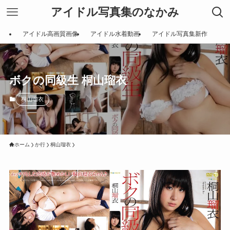
アイドル写真集のなかみ
アイドル高画質画像
アイドル水着動画
アイドル写真集新作
ボクの同級生 桐山瑠衣
桐山瑠衣
ホーム
か行
桐山瑠衣