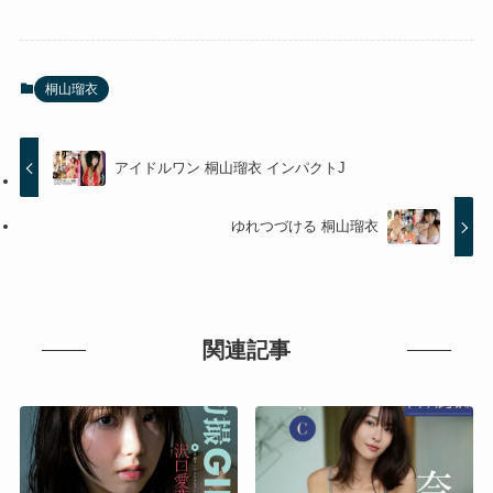
桐山瑠衣
アイドルワン 桐山瑠衣 インパクトJ
ゆれつづける 桐山瑠衣
関連記事