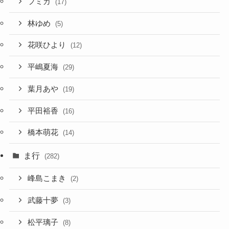
フミカ
(17)
林ゆめ
(5)
花咲ひより
(12)
平嶋夏海
(29)
葉月あや
(19)
平田裕香
(16)
橋本萌花
(14)
ま行
(282)
峰島こまき
(2)
武藤十夢
(3)
松平璃子
(8)