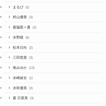
まるぴ
(2)
村山優香
(3)
森脇梨々夏
(2)
水野瞳
(6)
松本日向
(2)
三田悠貴
(3)
南みゆか
(13)
水崎綾女
(1)
水咲優美
(3)
森 日菜美
(3)