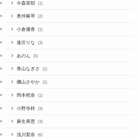
今森茉耶
(1)
奥仲麻琴
(2)
小倉優香
(1)
逢沢りな
(3)
あのん
(5)
青山なぎさ
(1)
磯山さやか
(1)
岡本杷奈
(1)
小野寺梓
(3)
麻生果恩
(3)
浅川梨奈
(6)