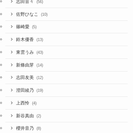
志田音々
(56)
佐野ひなこ
(10)
篠崎愛
(5)
鈴木優香
(13)
東雲うみ
(43)
新條由芽
(14)
志田友美
(12)
澄田綾乃
(19)
上西怜
(4)
新谷真由
(2)
櫻井音乃
(8)