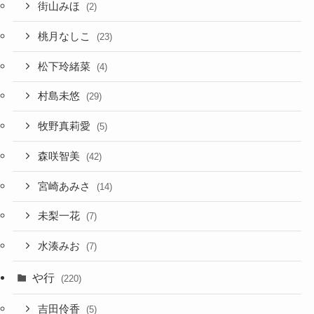
街山みほ
(2)
桃月なしこ
(23)
松下玲緒菜
(4)
村島未悠
(29)
牧野真莉愛
(5)
森咲智美
(42)
宮崎あみさ
(14)
未梨一花
(7)
水湊みお
(7)
や行
(220)
吉田伶香
(5)