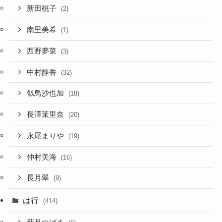
新田桃子
(2)
南里美希
(1)
西野夢菜
(3)
中村静香
(32)
似鳥沙也加
(18)
長澤茉里奈
(20)
永尾まりや
(19)
仲村美海
(16)
長月翠
(9)
は行
(414)