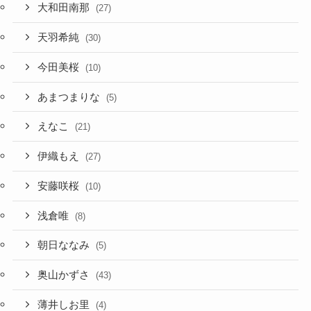
大和田南那
(27)
天羽希純
(30)
今田美桜
(10)
あまつまりな
(5)
えなこ
(21)
伊織もえ
(27)
安藤咲桜
(10)
浅倉唯
(8)
朝日ななみ
(5)
奥山かずさ
(43)
薄井しお里
(4)