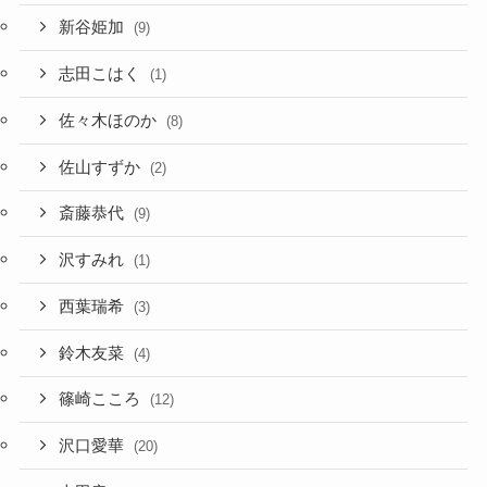
新谷姫加
(9)
志田こはく
(1)
佐々木ほのか
(8)
佐山すずか
(2)
斎藤恭代
(9)
沢すみれ
(1)
西葉瑞希
(3)
鈴木友菜
(4)
篠崎こころ
(12)
沢口愛華
(20)