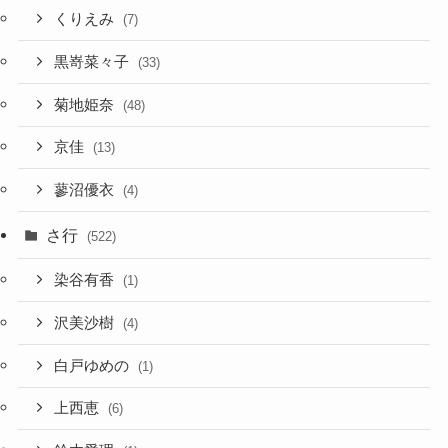
くりえみ
(7)
黒嵜菜々子
(33)
菊地姫奈
(48)
京佳
(13)
蓼沼優衣
(4)
さ行
(522)
染谷有香
(1)
沢美沙樹
(4)
白戸ゆめの
(1)
上西恵
(6)