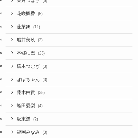
葉月つばさ
(5)
花咲楓香
(5)
蓬莱舞
(11)
船井美玖
(2)
本郷柚巴
(23)
橋本つむぎ
(3)
ぽぽちゃん
(3)
藤木由貴
(35)
蛭田愛梨
(4)
坂東遥
(2)
福岡みなみ
(3)