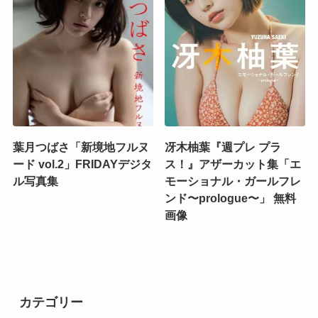
葉月つばさ「新境地フルヌ
冴木柚葉『週プレ プラ
ード vol.2」FRIDAYデジタ
ス！』アザーカット集「エ
ル写真集
モーショナル・ガールフレ
ンド〜prologue〜」 無料
画像
カテゴリー