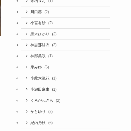
(1)
来栖りん
(2)
川口葵
(2)
小宮有紗
(2)
黒木ひかり
(2)
神志那結衣
(1)
神部美咲
(6)
岸みゆ
(1)
小此木流花
(1)
小瀬田麻由
(2)
くろがねさら
(2)
かとゆり
(6)
紀内乃秋