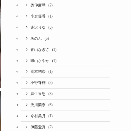
(2)
奥仲麻琴
(1)
小倉優香
(3)
逢沢りな
(5)
あのん
(1)
青山なぎさ
(1)
磯山さやか
(1)
岡本杷奈
(3)
小野寺梓
(3)
麻生果恩
(6)
浅川梨奈
(1)
今村美月
(2)
伊藤愛真