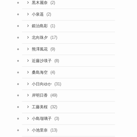
(2)
黒木麗奈
(2)
小泉遥
(1)
鍛治島彩
(17)
北向珠夕
(9)
熊澤風花
(8)
近藤沙瑛子
(4)
桑島海空
(31)
小日向ゆか
(49)
岸明日香
(32)
工藤美桜
(3)
小島瑠璃子
(13)
小池里奈