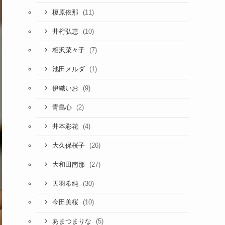
(11)
榎原依那
(10)
井桁弘恵
(7)
相沢菜々子
(1)
池田メルダ
(9)
伊織いお
(2)
青島心
(4)
井本彩花
(26)
大久保桜子
(27)
大和田南那
(30)
天羽希純
(10)
今田美桜
(5)
あまつまりな