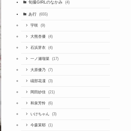
旬撮GIRLのなかみ
(4)
あ行
(655)
(9)
宇咲
(4)
大熊杏優
(4)
石浜芽衣
(17)
一ノ瀬瑠菜
(7)
大原優乃
(3)
礒部花凜
(21)
岡田紗佳
(6)
和泉芳怜
(3)
いけちゃん
(1)
今森茉耶