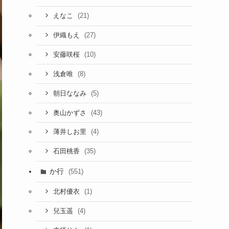
(21)
えなこ
(27)
伊織もえ
(10)
安藤咲桜
(8)
浅倉唯
(5)
朝日ななみ
(43)
奥山かずさ
(4)
薄井しお里
(35)
石田桃香
か行
(551)
(1)
北村優衣
(4)
兒玉遥