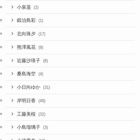
小泉遥
(2)
鍛治島彩
(1)
北向珠夕
(17)
熊澤風花
(9)
近藤沙瑛子
(8)
桑島海空
(4)
小日向ゆか
(31)
岸明日香
(49)
工藤美桜
(32)
小島瑠璃子
(3)