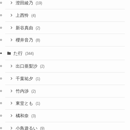
澄田綾乃
(19)
上西怜
(4)
新谷真由
(2)
櫻井音乃
(8)
た行
(344)
出口亜梨沙
(2)
千葉祐夕
(1)
竹内渉
(2)
東堂とも
(1)
橘和奈
(3)
小鳥遊るい
(9)