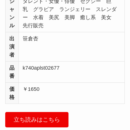
ジ
タレント・女優・俳優 セクシー 巨
ャ
乳 グラビア ランジェリー スレンダ
ン
ー 水着 美尻 美脚 癒し系 美女
ル
先行販売
出
笹倉杏
演
者
品
k740aplst02677
番
価
￥1650
格
立ち読みはこちら