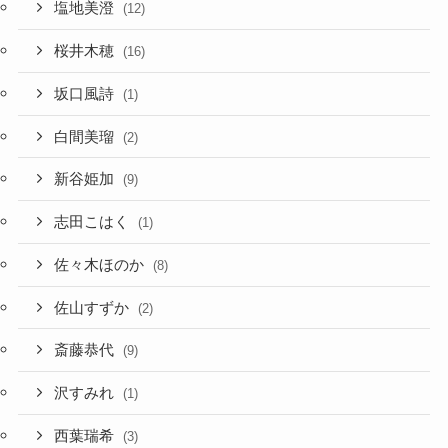
塩地美澄
(12)
桜井木穂
(16)
坂口風詩
(1)
白間美瑠
(2)
新谷姫加
(9)
志田こはく
(1)
佐々木ほのか
(8)
佐山すずか
(2)
斎藤恭代
(9)
沢すみれ
(1)
西葉瑞希
(3)