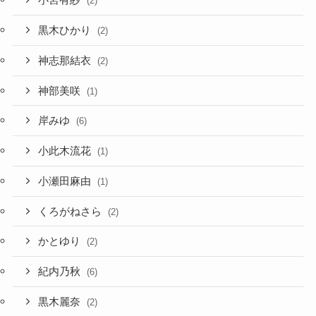
小宮有紗
(2)
黒木ひかり
(2)
神志那結衣
(2)
神部美咲
(1)
岸みゆ
(6)
小此木流花
(1)
小瀬田麻由
(1)
くろがねさら
(2)
かとゆり
(2)
紀内乃秋
(6)
黒木麗奈
(2)