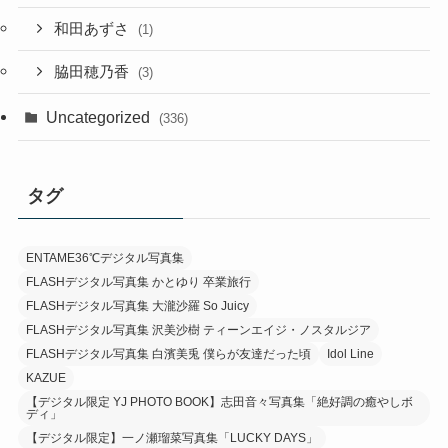
和田あずさ
(1)
脇田穂乃香
(3)
Uncategorized
(336)
タグ
ENTAME36℃デジタル写真集
FLASHデジタル写真集 かとゆり 卒業旅行
FLASHデジタル写真集 大瀧沙羅 So Juicy
FLASHデジタル写真集 沢美沙樹 ティーンエイジ・ノスタルジア
FLASHデジタル写真集 白濱美兎 僕らが友達だった頃
Idol Line
KAZUE
【デジタル限定 YJ PHOTO BOOK】志田音々写真集「絶好調の癒やしボ
ディ」
【デジタル限定】一ノ瀬瑠菜写真集「LUCKY DAYS」