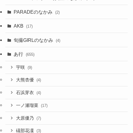
PARADEのなかみ
(2)
AKB
(17)
旬撮GIRLのなかみ
(4)
あ行
(655)
宇咲
(9)
大熊杏優
(4)
石浜芽衣
(4)
一ノ瀬瑠菜
(17)
大原優乃
(7)
礒部花凜
(3)