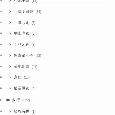
小池里奈
(13)
川津明日香
(34)
川瀬もえ
(8)
桐山瑠衣
(9)
くりえみ
(7)
黒嵜菜々子
(33)
菊地姫奈
(48)
京佳
(13)
蓼沼優衣
(4)
さ行
(522)
染谷有香
(1)