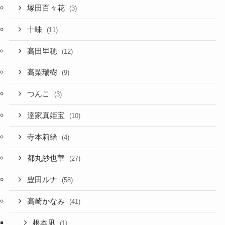
塚田百々花
(3)
十味
(11)
高田里穂
(12)
高梨瑞樹
(9)
つんこ
(3)
達家真姫宝
(10)
寺本莉緒
(4)
都丸紗也華
(27)
豊田ルナ
(58)
高崎かなみ
(41)
根本凪
(1)