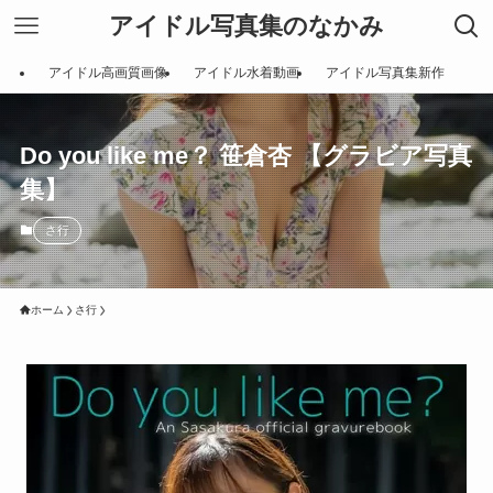
アイドル写真集のなかみ
アイドル高画質画像
アイドル水着動画
アイドル写真集新作
Do you like me？ 笹倉杏 【グラビア写真
集】
さ行
ホーム
さ行