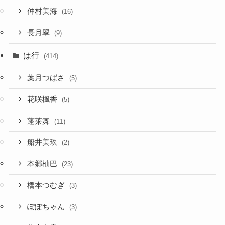
仲村美海
(16)
長月翠
(9)
は行
(414)
葉月つばさ
(5)
花咲楓香
(5)
蓬莱舞
(11)
船井美玖
(2)
本郷柚巴
(23)
橋本つむぎ
(3)
ぽぽちゃん
(3)