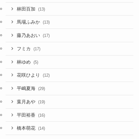
林田百加
(13)
馬場ふみか
(13)
藤乃あおい
(17)
フミカ
(17)
林ゆめ
(5)
花咲ひより
(12)
平嶋夏海
(29)
葉月あや
(19)
平田裕香
(16)
橋本萌花
(14)