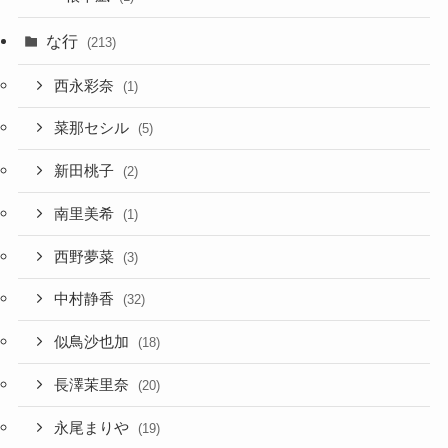
な行
(213)
西永彩奈
(1)
菜那セシル
(5)
新田桃子
(2)
南里美希
(1)
西野夢菜
(3)
中村静香
(32)
似鳥沙也加
(18)
長澤茉里奈
(20)
永尾まりや
(19)