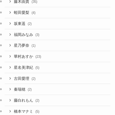
藤木由貴
(35)
蛭田愛梨
(4)
坂東遥
(2)
福岡みなみ
(3)
星乃夢奈
(1)
華村あすか
(23)
星名美津紀
(5)
古田愛理
(2)
秦瑞穂
(2)
藤白れもん
(2)
橋本マナミ
(5)