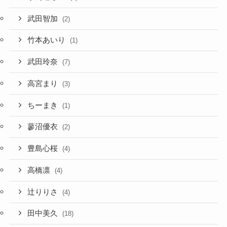
武田智加
(2)
竹本あいり
(1)
武田玲奈
(7)
高宮まり
(3)
ちーまき
(1)
蓼沼優衣
(2)
豊島心桜
(4)
高橋凛
(4)
辻りりさ
(4)
田中美久
(18)