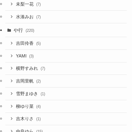
未梨一花
(7)
水湊みお
(7)
や行
(220)
吉田伶香
(5)
YAMI
(3)
横野すみれ
(7)
吉岡里帆
(2)
雪野まゆき
(1)
柳ゆり菜
(4)
吉木りさ
(1)
由良ゆら
(15)