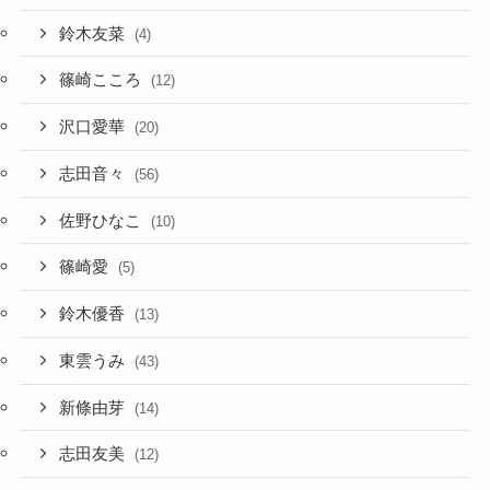
鈴木友菜
(4)
篠崎こころ
(12)
沢口愛華
(20)
志田音々
(56)
佐野ひなこ
(10)
篠崎愛
(5)
鈴木優香
(13)
東雲うみ
(43)
新條由芽
(14)
志田友美
(12)