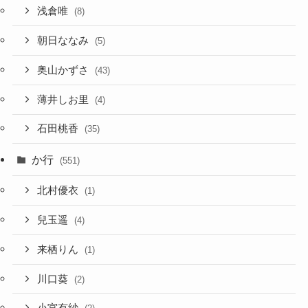
浅倉唯
(8)
朝日ななみ
(5)
奥山かずさ
(43)
薄井しお里
(4)
石田桃香
(35)
か行
(551)
北村優衣
(1)
兒玉遥
(4)
来栖りん
(1)
川口葵
(2)