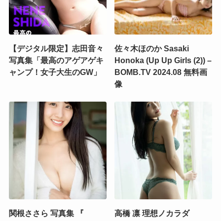
【デジタル限定】志田音々
佐々木ほのか Sasaki
写真集「最高のアゲアゲキ
Honoka (Up Up Girls (2)) –
ャンプ！女子大生のGW」
BOMB.TV 2024.08 無料画
像
関根ささら 写真集 『
高橋 凛 理想ノカラダ