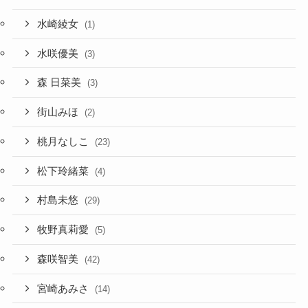
水崎綾女
(1)
水咲優美
(3)
森 日菜美
(3)
街山みほ
(2)
桃月なしこ
(23)
松下玲緒菜
(4)
村島未悠
(29)
牧野真莉愛
(5)
森咲智美
(42)
宮崎あみさ
(14)