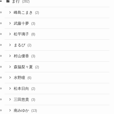
ま行
(282)
峰島こまき
(2)
武藤十夢
(3)
松平璃子
(8)
まるぴ
(2)
村山優香
(3)
森脇梨々夏
(2)
水野瞳
(6)
松本日向
(2)
三田悠貴
(3)
南みゆか
(13)