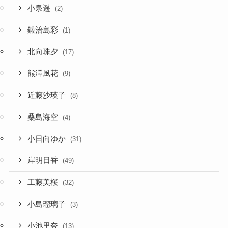
小泉遥
(2)
鍛治島彩
(1)
北向珠夕
(17)
熊澤風花
(9)
近藤沙瑛子
(8)
桑島海空
(4)
小日向ゆか
(31)
岸明日香
(49)
工藤美桜
(32)
小島瑠璃子
(3)
小池里奈
(13)