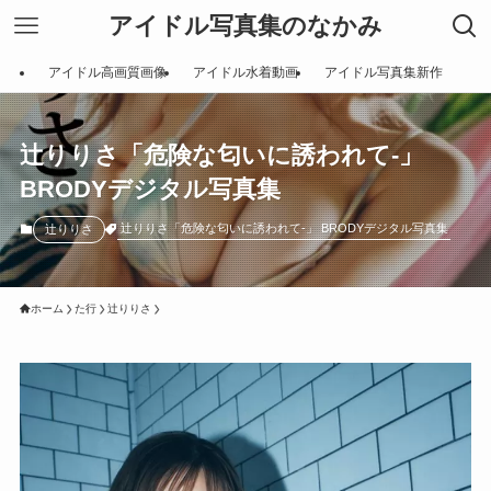
アイドル写真集のなかみ
アイドル高画質画像
アイドル水着動画
アイドル写真集新作
辻りりさ「危険な匂いに誘われて-」
BRODYデジタル写真集
辻りりさ「危険な匂いに誘われて-」 BRODYデジタル写真集
辻りりさ
ホーム
た行
辻りりさ