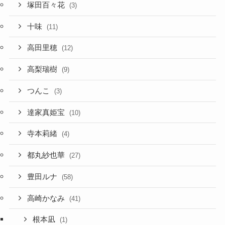
塚田百々花
(3)
十味
(11)
高田里穂
(12)
高梨瑞樹
(9)
つんこ
(3)
達家真姫宝
(10)
寺本莉緒
(4)
都丸紗也華
(27)
豊田ルナ
(58)
高崎かなみ
(41)
根本凪
(1)