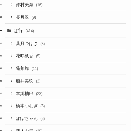
仲村美海
(16)
長月翠
(9)
は行
(414)
葉月つばさ
(5)
花咲楓香
(5)
蓬莱舞
(11)
船井美玖
(2)
本郷柚巴
(23)
橋本つむぎ
(3)
ぽぽちゃん
(3)
藤木由貴