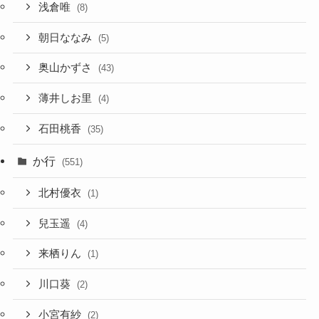
浅倉唯
(8)
朝日ななみ
(5)
奥山かずさ
(43)
薄井しお里
(4)
石田桃香
(35)
か行
(551)
北村優衣
(1)
兒玉遥
(4)
来栖りん
(1)
川口葵
(2)
小宮有紗
(2)