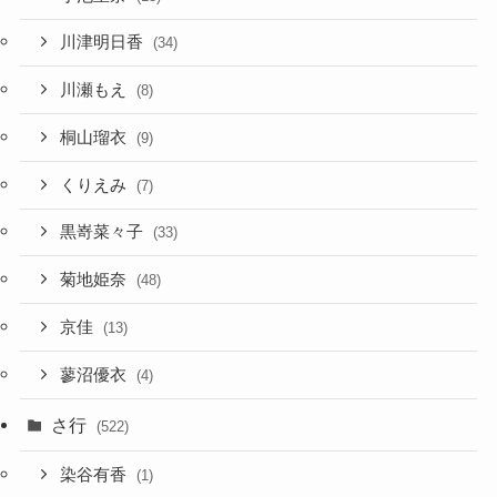
川津明日香
(34)
川瀬もえ
(8)
桐山瑠衣
(9)
くりえみ
(7)
黒嵜菜々子
(33)
菊地姫奈
(48)
京佳
(13)
蓼沼優衣
(4)
さ行
(522)
染谷有香
(1)