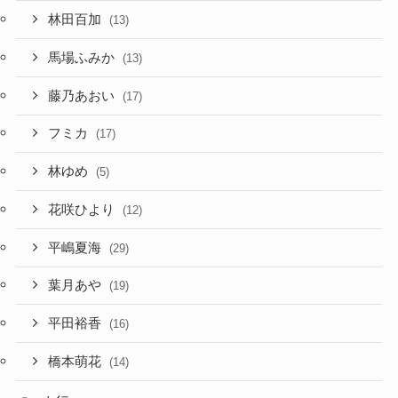
林田百加
(13)
馬場ふみか
(13)
藤乃あおい
(17)
フミカ
(17)
林ゆめ
(5)
花咲ひより
(12)
平嶋夏海
(29)
葉月あや
(19)
平田裕香
(16)
橋本萌花
(14)