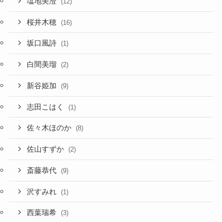
塩地美澄
(12)
桜井木穂
(16)
坂口風詩
(1)
白間美瑠
(2)
新谷姫加
(9)
志田こはく
(1)
佐々木ほのか
(8)
佐山すずか
(2)
斎藤恭代
(9)
沢すみれ
(1)
西葉瑞希
(3)