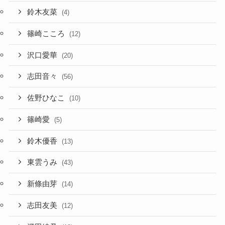
鈴木友菜
(4)
篠崎こころ
(12)
沢口愛華
(20)
志田音々
(56)
佐野ひなこ
(10)
篠崎愛
(5)
鈴木優香
(13)
東雲うみ
(43)
新條由芽
(14)
志田友美
(12)