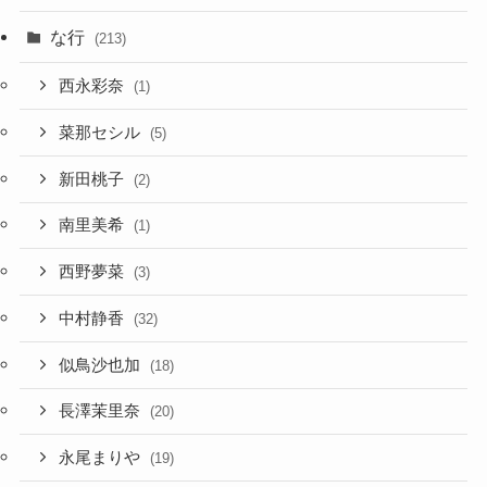
な行
(213)
西永彩奈
(1)
菜那セシル
(5)
新田桃子
(2)
南里美希
(1)
西野夢菜
(3)
中村静香
(32)
似鳥沙也加
(18)
長澤茉里奈
(20)
永尾まりや
(19)