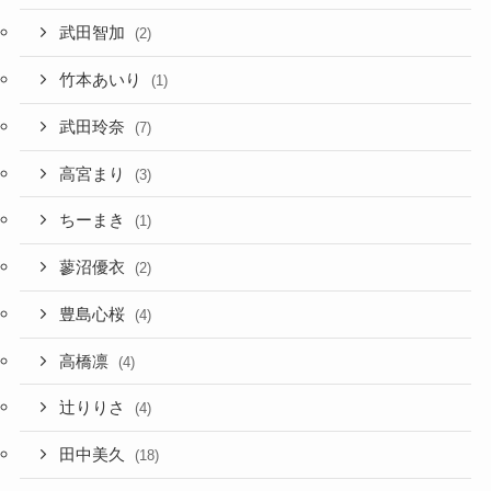
武田智加
(2)
竹本あいり
(1)
武田玲奈
(7)
高宮まり
(3)
ちーまき
(1)
蓼沼優衣
(2)
豊島心桜
(4)
高橋凛
(4)
辻りりさ
(4)
田中美久
(18)