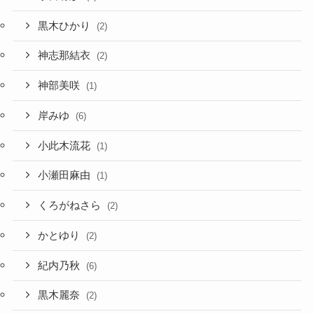
黒木ひかり
(2)
神志那結衣
(2)
神部美咲
(1)
岸みゆ
(6)
小此木流花
(1)
小瀬田麻由
(1)
くろがねさら
(2)
かとゆり
(2)
紀内乃秋
(6)
黒木麗奈
(2)