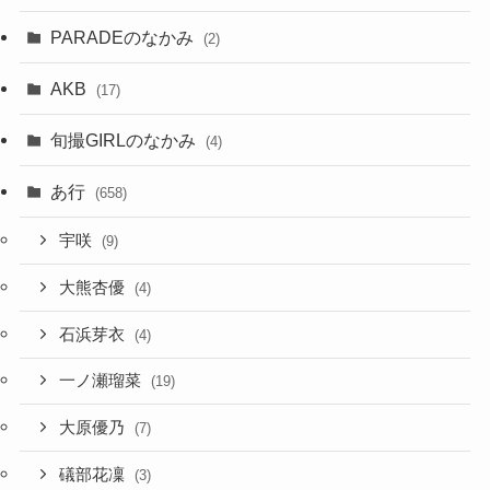
PARADEのなかみ
(2)
AKB
(17)
旬撮GIRLのなかみ
(4)
あ行
(658)
宇咲
(9)
大熊杏優
(4)
石浜芽衣
(4)
一ノ瀬瑠菜
(19)
大原優乃
(7)
礒部花凜
(3)