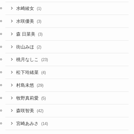
水崎綾女
(1)
水咲優美
(3)
森 日菜美
(3)
街山みほ
(2)
桃月なしこ
(23)
松下玲緒菜
(4)
村島未悠
(29)
牧野真莉愛
(5)
森咲智美
(42)
宮崎あみさ
(14)