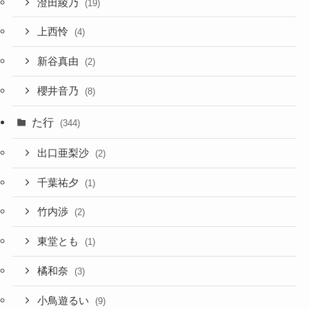
澄田綾乃
(19)
上西怜
(4)
新谷真由
(2)
櫻井音乃
(8)
た行
(344)
出口亜梨沙
(2)
千葉祐夕
(1)
竹内渉
(2)
東堂とも
(1)
橘和奈
(3)
小鳥遊るい
(9)