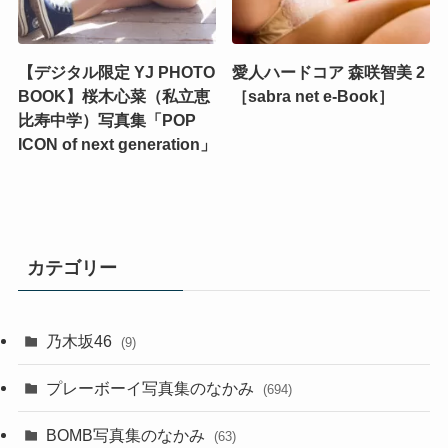
【デジタル限定 YJ PHOTO
愛人ハードコア 森咲智美 2
BOOK】桜木心菜（私立恵
［sabra net e-Book］
比寿中学）写真集「POP
ICON of next generation」
カテゴリー
乃木坂46
(9)
プレーボーイ写真集のなかみ
(694)
BOMB写真集のなかみ
(63)