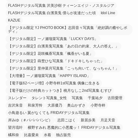
FLASHデジタル写真集 沢美沙樹 ティーンエイジ・ノスタルジア
FLASHデジタル写真集 白濱美兎 僕らが友達だった頃
Idol Line
KAZUE
【デジタル限定 YJ PHOTO BOOK】志田音々写真集「絶好調の癒やしボ
ディ」
【デジタル限定】一ノ瀬瑠菜写真集「LUCKY DAYS」
【デジタル限定】白濱美兎写真集「あの日の約束、大人の答え。」
【デジタル限定】花咲楓香写真集「楓香がいる夏」
【デジタル限定】蒔埜ひな写真集「ドキドキしちゃった」
【デジタル限定】里仲菜月写真集「こっち向いて、なっちゃん！」
【大増量】一ノ瀬瑠菜写真集「HAPPY ISLAND」
【電子版62ページ増】小野寺梓1st写真集 偶像に生きる
【電子版だけの特典カットつき】桃月なしこ2nd写真集 むすび
スレンダー
タレント写真集_女性
写真集
千葉祐夕
古田愛理
吉沢朱音
和泉芳怜
大原優乃
奥山かずさ
小野寺梓
小鳥遊るい 翼がなくても FRIDAYデジタル写真集
岸みゆ（＃ババババンビ）
志田こはく
新居歩美
月足天音
望月琉叶
横野すみれ 悪魔的に小悪魔ッ！ FRIDAYデジタル写真集
橘和奈
比嘉愛未
水着
独占販売