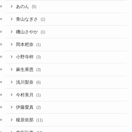
あのん
(5)
青山なぎさ
(1)
磯山さやか
(1)
岡本杷奈
(1)
小野寺梓
(3)
麻生果恩
(3)
浅川梨奈
(6)
今村美月
(1)
伊藤愛真
(2)
榎原依那
(11)