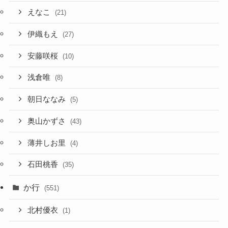
えなこ
(21)
伊織もえ
(27)
安藤咲桜
(10)
浅倉唯
(8)
朝日ななみ
(5)
奥山かずさ
(43)
薄井しお里
(4)
石田桃香
(35)
か行
(551)
北村優衣
(1)