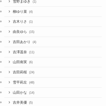
雪野まゆき
(1)
柳ゆり菜
(4)
吉木りさ
(1)
由良ゆら
(15)
吉田あかり
(4)
吉澤遥奈
(11)
山田南実
(6)
吉田莉桜
(24)
雪平莉左
(48)
山田かな
(14)
吉井美優
(5)