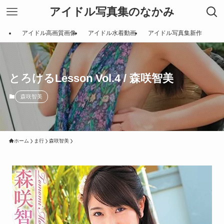
アイドル写真集のなかみ
アイドル高画質画像
アイドル水着動画
アイドル写真集新作
とろけるLesson Vol.4 / 森咲智美
森咲智美
ホーム
ま行
森咲智美