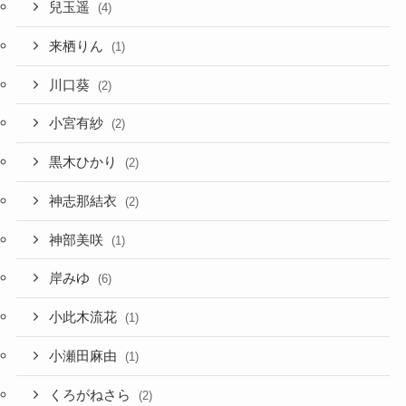
兒玉遥
(4)
来栖りん
(1)
川口葵
(2)
小宮有紗
(2)
黒木ひかり
(2)
神志那結衣
(2)
神部美咲
(1)
岸みゆ
(6)
小此木流花
(1)
小瀬田麻由
(1)
くろがねさら
(2)