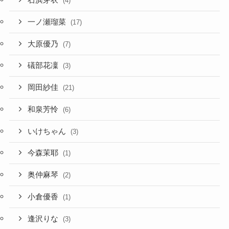
石浜芽衣
(4)
一ノ瀬瑠菜
(17)
大原優乃
(7)
礒部花凜
(3)
岡田紗佳
(21)
和泉芳怜
(6)
いけちゃん
(3)
今森茉耶
(1)
奥仲麻琴
(2)
小倉優香
(1)
逢沢りな
(3)