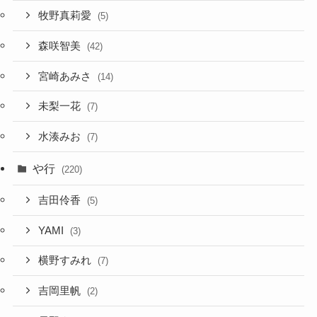
牧野真莉愛
(5)
森咲智美
(42)
宮崎あみさ
(14)
未梨一花
(7)
水湊みお
(7)
や行
(220)
吉田伶香
(5)
YAMI
(3)
横野すみれ
(7)
吉岡里帆
(2)