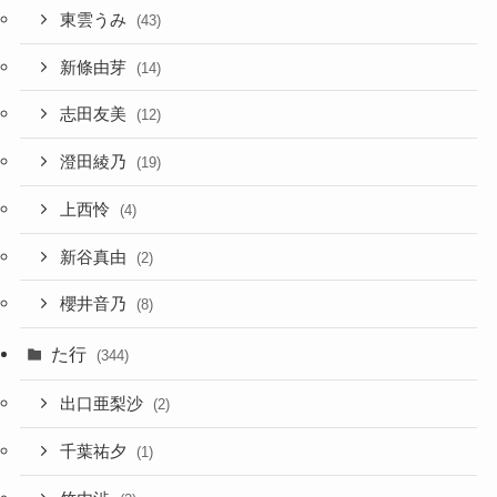
東雲うみ
(43)
新條由芽
(14)
志田友美
(12)
澄田綾乃
(19)
上西怜
(4)
新谷真由
(2)
櫻井音乃
(8)
た行
(344)
出口亜梨沙
(2)
千葉祐夕
(1)