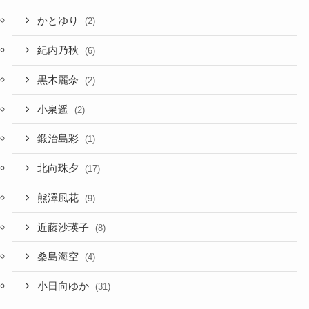
かとゆり
(2)
紀内乃秋
(6)
黒木麗奈
(2)
小泉遥
(2)
鍛治島彩
(1)
北向珠夕
(17)
熊澤風花
(9)
近藤沙瑛子
(8)
桑島海空
(4)
小日向ゆか
(31)