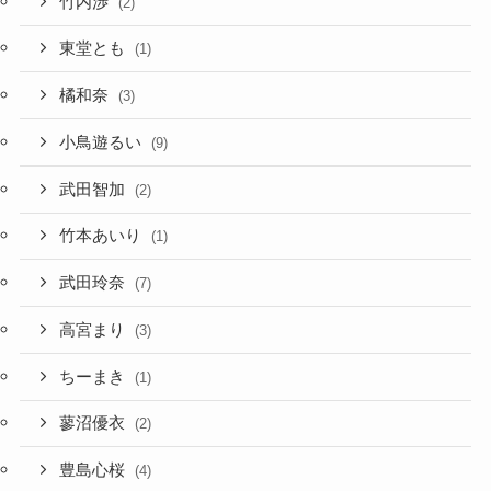
竹内渉
(2)
東堂とも
(1)
橘和奈
(3)
小鳥遊るい
(9)
武田智加
(2)
竹本あいり
(1)
武田玲奈
(7)
高宮まり
(3)
ちーまき
(1)
蓼沼優衣
(2)
豊島心桜
(4)