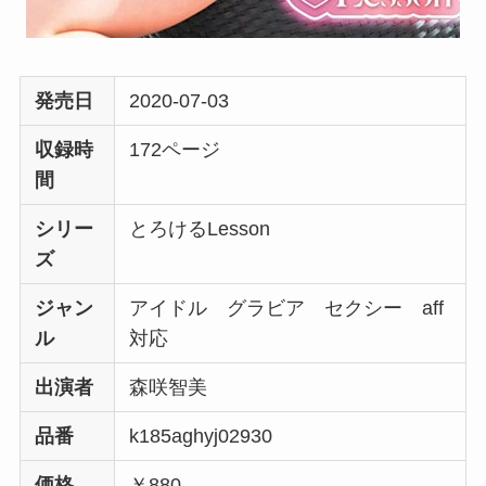
発売日
2020-07-03
収録時
172ページ
間
シリー
とろけるLesson
ズ
ジャン
アイドル グラビア セクシー aff
ル
対応
出演者
森咲智美
品番
k185aghyj02930
価格
￥880