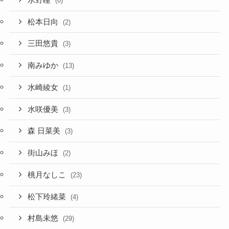
(6)
松本日向
(2)
三田悠貴
(3)
南みゆか
(13)
水崎綾女
(1)
水咲優美
(3)
森 日菜美
(3)
街山みほ
(2)
桃月なしこ
(23)
松下玲緒菜
(4)
村島未悠
(29)