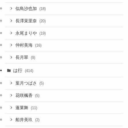
似鳥沙也加
(18)
長澤茉里奈
(20)
永尾まりや
(19)
仲村美海
(16)
長月翠
(9)
は行
(414)
葉月つばさ
(5)
花咲楓香
(5)
蓬莱舞
(11)
船井美玖
(2)