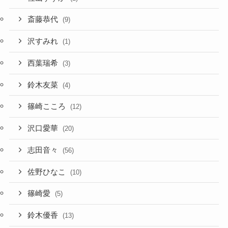
斎藤恭代
(9)
沢すみれ
(1)
西葉瑞希
(3)
鈴木友菜
(4)
篠崎こころ
(12)
沢口愛華
(20)
志田音々
(56)
佐野ひなこ
(10)
篠崎愛
(5)
鈴木優香
(13)