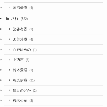
蓼沼優衣
(4)
さ行
(522)
染谷有香
(1)
沢美沙樹
(4)
白戸ゆめの
(1)
上西恵
(6)
鈴木愛理
(1)
相楽伊織
(21)
鎮目のどか
(2)
桜木心菜
(3)