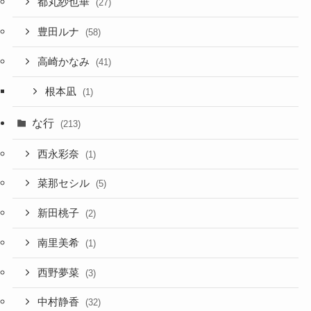
都丸紗也華
(27)
豊田ルナ
(58)
高崎かなみ
(41)
根本凪
(1)
な行
(213)
西永彩奈
(1)
菜那セシル
(5)
新田桃子
(2)
南里美希
(1)
西野夢菜
(3)
中村静香
(32)