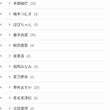
本郷柚巴
(23)
橋本つむぎ
(3)
ぽぽちゃん
(3)
藤木由貴
(35)
蛭田愛梨
(4)
坂東遥
(2)
福岡みなみ
(3)
星乃夢奈
(1)
華村あすか
(23)
星名美津紀
(5)
古田愛理
(2)