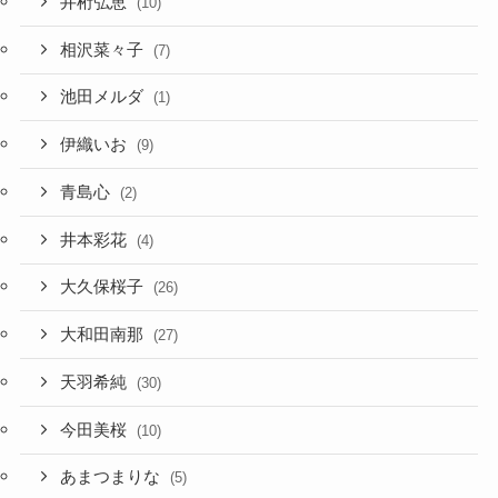
井桁弘恵
(10)
相沢菜々子
(7)
池田メルダ
(1)
伊織いお
(9)
青島心
(2)
井本彩花
(4)
大久保桜子
(26)
大和田南那
(27)
天羽希純
(30)
今田美桜
(10)
あまつまりな
(5)