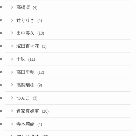
高橋凛
(4)
辻りりさ
(4)
田中美久
(18)
塚田百々花
(3)
十味
(11)
高田里穂
(12)
高梨瑞樹
(9)
つんこ
(3)
達家真姫宝
(10)
寺本莉緒
(4)