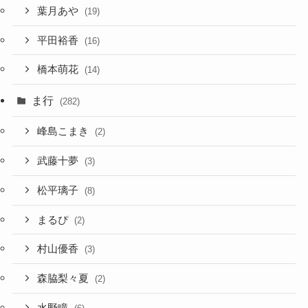
葉月あや
(19)
平田裕香
(16)
橋本萌花
(14)
ま行
(282)
峰島こまき
(2)
武藤十夢
(3)
松平璃子
(8)
まるぴ
(2)
村山優香
(3)
森脇梨々夏
(2)
水野瞳