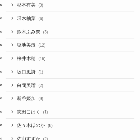
杉本有美
(3)
冴木柚葉
(6)
鈴木ふみ奈
(3)
塩地美澄
(12)
桜井木穂
(16)
坂口風詩
(1)
白間美瑠
(2)
新谷姫加
(9)
志田こはく
(1)
佐々木ほのか
(8)
佐山すずか
(2)