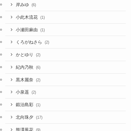
岸みゆ
(6)
小此木流花
(1)
小瀬田麻由
(1)
くろがねさら
(2)
かとゆり
(2)
紀内乃秋
(6)
黒木麗奈
(2)
小泉遥
(2)
鍛治島彩
(1)
北向珠夕
(17)
熊澤風花
(9)