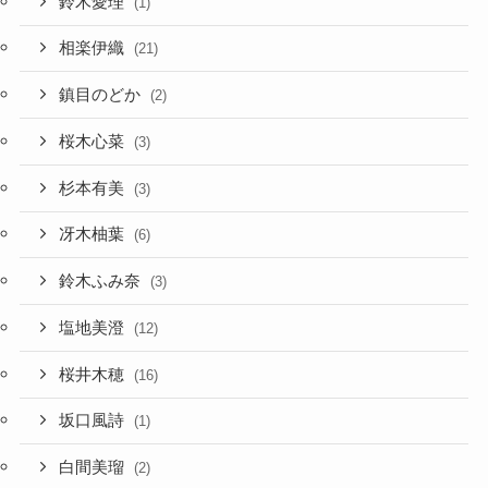
鈴木愛理
(1)
相楽伊織
(21)
鎮目のどか
(2)
桜木心菜
(3)
杉本有美
(3)
冴木柚葉
(6)
鈴木ふみ奈
(3)
塩地美澄
(12)
桜井木穂
(16)
坂口風詩
(1)
白間美瑠
(2)