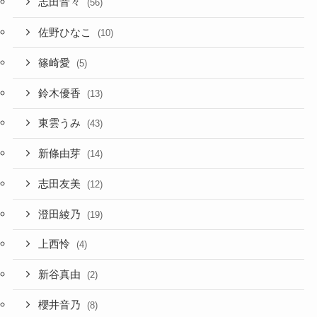
志田音々
(56)
佐野ひなこ
(10)
篠崎愛
(5)
鈴木優香
(13)
東雲うみ
(43)
新條由芽
(14)
志田友美
(12)
澄田綾乃
(19)
上西怜
(4)
新谷真由
(2)
櫻井音乃
(8)