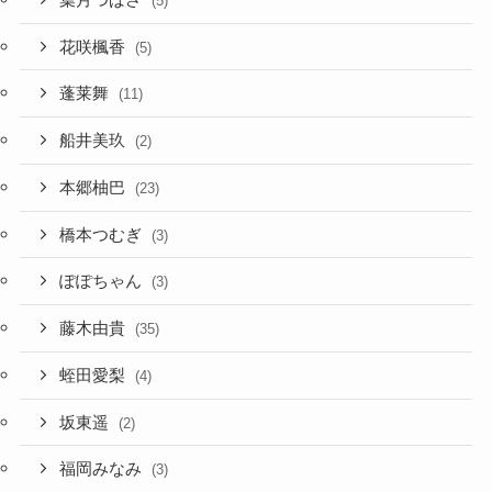
(5)
花咲楓香
(5)
蓬莱舞
(11)
船井美玖
(2)
本郷柚巴
(23)
橋本つむぎ
(3)
ぽぽちゃん
(3)
藤木由貴
(35)
蛭田愛梨
(4)
坂東遥
(2)
福岡みなみ
(3)