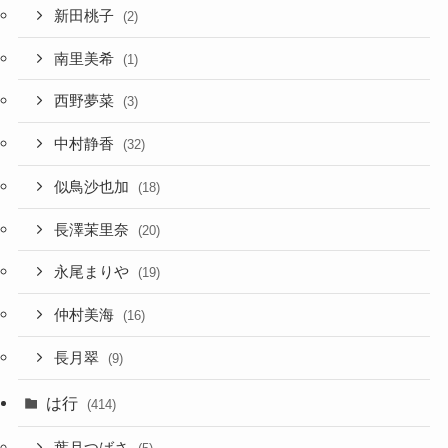
新田桃子
(2)
南里美希
(1)
西野夢菜
(3)
中村静香
(32)
似鳥沙也加
(18)
長澤茉里奈
(20)
永尾まりや
(19)
仲村美海
(16)
長月翠
(9)
は行
(414)
葉月つばさ