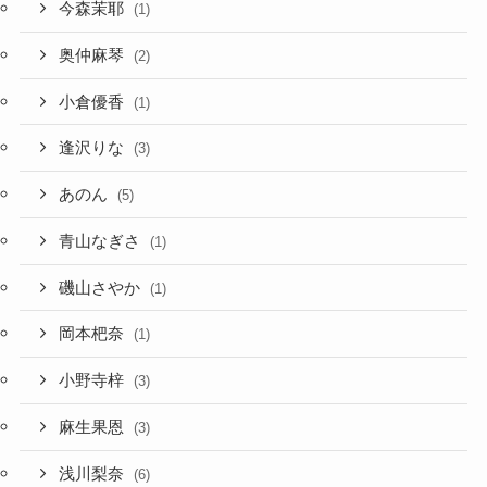
今森茉耶
(1)
奥仲麻琴
(2)
小倉優香
(1)
逢沢りな
(3)
あのん
(5)
青山なぎさ
(1)
磯山さやか
(1)
岡本杷奈
(1)
小野寺梓
(3)
麻生果恩
(3)
浅川梨奈
(6)