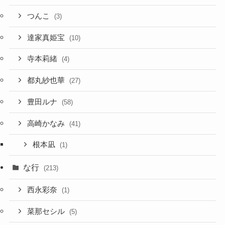
つんこ
(3)
達家真姫宝
(10)
寺本莉緒
(4)
都丸紗也華
(27)
豊田ルナ
(58)
高崎かなみ
(41)
根本凪
(1)
な行
(213)
西永彩奈
(1)
菜那セシル
(5)