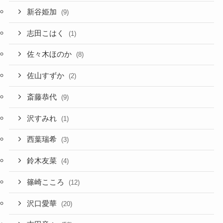
新谷姫加
(9)
志田こはく
(1)
佐々木ほのか
(8)
佐山すずか
(2)
斎藤恭代
(9)
沢すみれ
(1)
西葉瑞希
(3)
鈴木友菜
(4)
篠崎こころ
(12)
沢口愛華
(20)