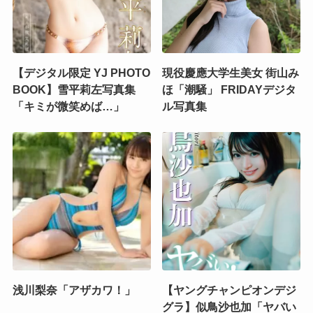
【デジタル限定 YJ PHOTO
現役慶應大学生美女 街山み
BOOK】雪平莉左写真集
ほ「潮騒」 FRIDAYデジタ
「キミが微笑めば…」
ル写真集
浅川梨奈「アザカワ！」
【ヤングチャンピオンデジ
グラ】似鳥沙也加「ヤバい