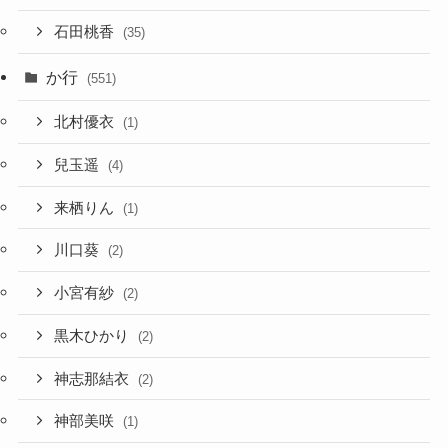
石田桃香
(35)
か行
(551)
北村優衣
(1)
兒玉遥
(4)
来栖りん
(1)
川口葵
(2)
小宮有紗
(2)
黒木ひかり
(2)
神志那結衣
(2)
神部美咲
(1)