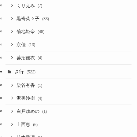
くりえみ
(7)
黒嵜菜々子
(33)
菊地姫奈
(48)
京佳
(13)
蓼沼優衣
(4)
さ行
(522)
染谷有香
(1)
沢美沙樹
(4)
白戸ゆめの
(1)
上西恵
(6)