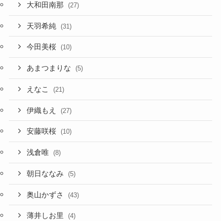
大和田南那
(27)
天羽希純
(31)
今田美桜
(10)
あまつまりな
(5)
えなこ
(21)
伊織もえ
(27)
安藤咲桜
(10)
浅倉唯
(8)
朝日ななみ
(5)
奥山かずさ
(43)
薄井しお里
(4)