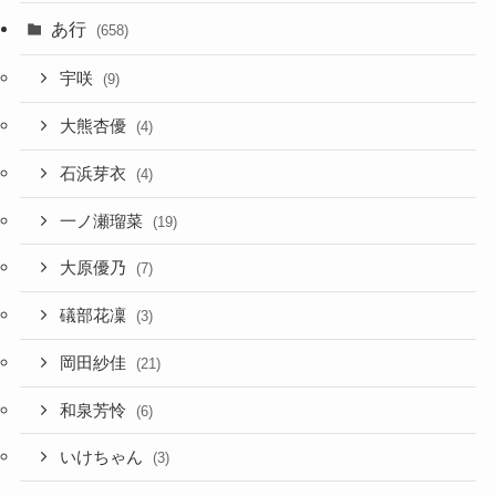
あ行
(658)
宇咲
(9)
大熊杏優
(4)
石浜芽衣
(4)
一ノ瀬瑠菜
(19)
大原優乃
(7)
礒部花凜
(3)
岡田紗佳
(21)
和泉芳怜
(6)
いけちゃん
(3)