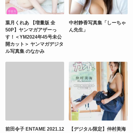
葉月くれあ 【増量版 全
中村静香写真集「しーちゃ
50P】ヤンマガアザーっ
ん先生」
す！＜YM2024年45号未公
開カット＞ ヤンマガデジタ
ル写真集 のなかみ
前田令子 ENTAME 2021.12
【デジタル限定】仲村美海