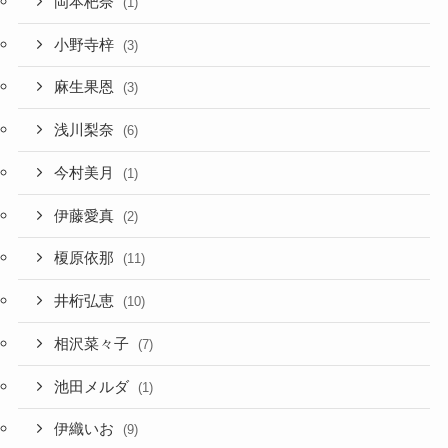
岡本杷奈
(1)
小野寺梓
(3)
麻生果恩
(3)
浅川梨奈
(6)
今村美月
(1)
伊藤愛真
(2)
榎原依那
(11)
井桁弘恵
(10)
相沢菜々子
(7)
池田メルダ
(1)
伊織いお
(9)