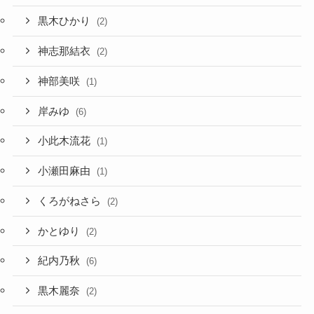
黒木ひかり
(2)
神志那結衣
(2)
神部美咲
(1)
岸みゆ
(6)
小此木流花
(1)
小瀬田麻由
(1)
くろがねさら
(2)
かとゆり
(2)
紀内乃秋
(6)
黒木麗奈
(2)