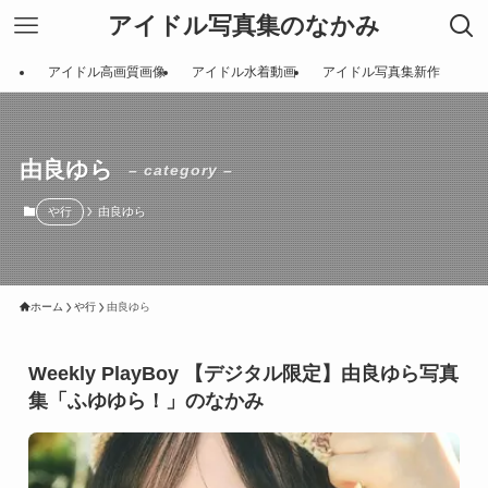
アイドル写真集のなかみ
アイドル高画質画像
アイドル水着動画
アイドル写真集新作
由良ゆら
– category –
や行
由良ゆら
ホーム
や行
由良ゆら
Weekly PlayBoy 【デジタル限定】由良ゆら写真
集「ふゆゆら！」のなかみ