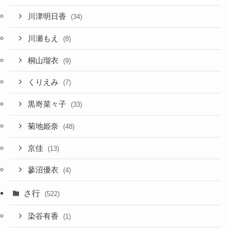
川津明日香
(34)
川瀬もえ
(8)
桐山瑠衣
(9)
くりえみ
(7)
黒嵜菜々子
(33)
菊地姫奈
(48)
京佳
(13)
蓼沼優衣
(4)
さ行
(522)
染谷有香
(1)