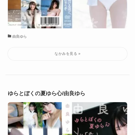
由良ゆら
ゆらとぼくの夏ゆら心/由良ゆら