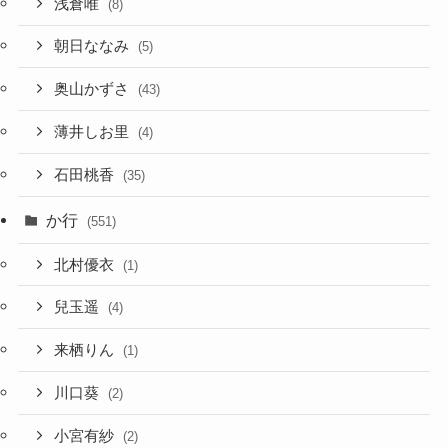
浅倉唯
(8)
朝日ななみ
(5)
奥山かずさ
(43)
薄井しお里
(4)
石田桃香
(35)
か行
(551)
北村優衣
(1)
兒玉遥
(4)
来栖りん
(1)
川口葵
(2)
小宮有紗
(2)