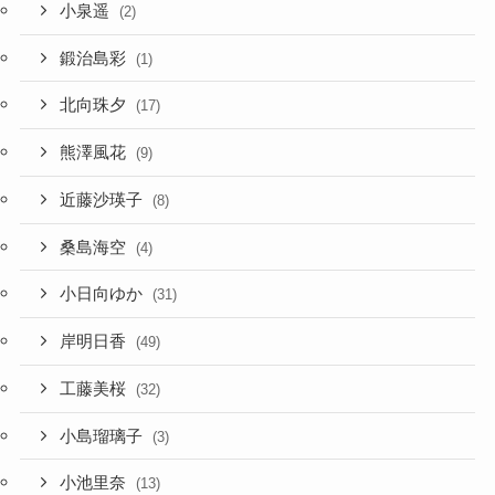
小泉遥
(2)
鍛治島彩
(1)
北向珠夕
(17)
熊澤風花
(9)
近藤沙瑛子
(8)
桑島海空
(4)
小日向ゆか
(31)
岸明日香
(49)
工藤美桜
(32)
小島瑠璃子
(3)
小池里奈
(13)