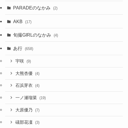
PARADEのなかみ
(2)
AKB
(17)
旬撮GIRLのなかみ
(4)
あ行
(658)
宇咲
(9)
大熊杏優
(4)
石浜芽衣
(4)
一ノ瀬瑠菜
(19)
大原優乃
(7)
礒部花凜
(3)