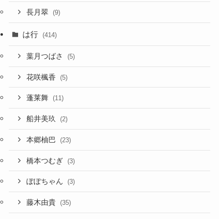
長月翠
(9)
は行
(414)
葉月つばさ
(5)
花咲楓香
(5)
蓬莱舞
(11)
船井美玖
(2)
本郷柚巴
(23)
橋本つむぎ
(3)
ぽぽちゃん
(3)
藤木由貴
(35)