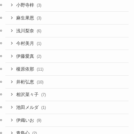
小野寺梓
(3)
麻生果恩
(3)
浅川梨奈
(6)
今村美月
(1)
伊藤愛真
(2)
榎原依那
(11)
井桁弘恵
(10)
相沢菜々子
(7)
池田メルダ
(1)
伊織いお
(9)
青島心
(2)