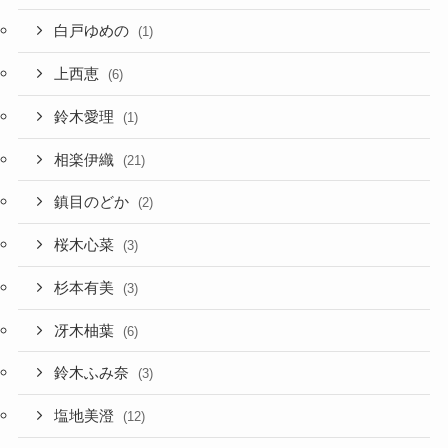
白戸ゆめの
(1)
上西恵
(6)
鈴木愛理
(1)
相楽伊織
(21)
鎮目のどか
(2)
桜木心菜
(3)
杉本有美
(3)
冴木柚葉
(6)
鈴木ふみ奈
(3)
塩地美澄
(12)