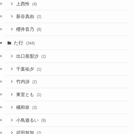
上西怜
(4)
新谷真由
(2)
櫻井音乃
(8)
た行
(344)
出口亜梨沙
(2)
千葉祐夕
(1)
竹内渉
(2)
東堂とも
(1)
橘和奈
(3)
小鳥遊るい
(9)
武田智加
(2)