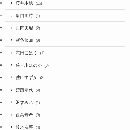
桜井木穂
(16)
坂口風詩
(1)
白間美瑠
(2)
新谷姫加
(9)
志田こはく
(1)
佐々木ほのか
(8)
佐山すずか
(2)
斎藤恭代
(9)
沢すみれ
(1)
西葉瑞希
(3)
鈴木友菜
(4)