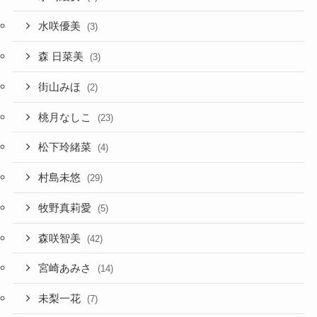
水咲優美
(3)
森 日菜美
(3)
街山みほ
(2)
桃月なしこ
(23)
松下玲緒菜
(4)
村島未悠
(29)
牧野真莉愛
(5)
森咲智美
(42)
宮崎あみさ
(14)
未梨一花
(7)