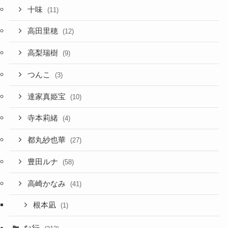
十味
(11)
高田里穂
(12)
高梨瑞樹
(9)
つんこ
(3)
達家真姫宝
(10)
寺本莉緒
(4)
都丸紗也華
(27)
豊田ルナ
(58)
高崎かなみ
(41)
根本凪
(1)