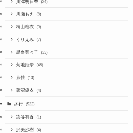
川津明日香
(34)
川瀬もえ
(8)
桐山瑠衣
(9)
くりえみ
(7)
黒嵜菜々子
(33)
菊地姫奈
(48)
京佳
(13)
蓼沼優衣
(4)
さ行
(522)
染谷有香
(1)
沢美沙樹
(4)