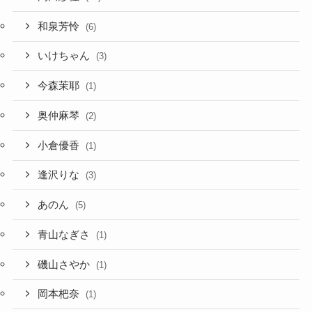
和泉芳怜
(6)
いけちゃん
(3)
今森茉耶
(1)
奥仲麻琴
(2)
小倉優香
(1)
逢沢りな
(3)
あのん
(5)
青山なぎさ
(1)
磯山さやか
(1)
岡本杷奈
(1)