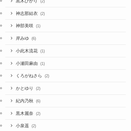
黒木ひかり
(2)
神志那結衣
(2)
神部美咲
(1)
岸みゆ
(6)
小此木流花
(1)
小瀬田麻由
(1)
くろがねさら
(2)
かとゆり
(2)
紀内乃秋
(6)
黒木麗奈
(2)
小泉遥
(2)