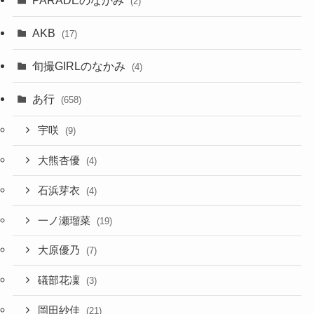
(2)
AKB
(17)
旬撮GIRLのなかみ
(4)
あ行
(658)
宇咲
(9)
大熊杏優
(4)
石浜芽衣
(4)
一ノ瀬瑠菜
(19)
大原優乃
(7)
礒部花凜
(3)
岡田紗佳
(21)