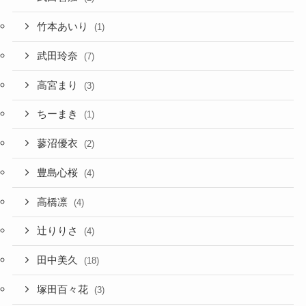
竹本あいり
(1)
武田玲奈
(7)
高宮まり
(3)
ちーまき
(1)
蓼沼優衣
(2)
豊島心桜
(4)
高橋凛
(4)
辻りりさ
(4)
田中美久
(18)
塚田百々花
(3)