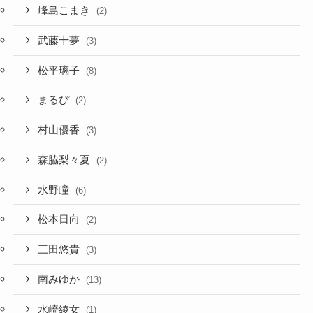
峰島こまき
(2)
武藤十夢
(3)
松平璃子
(8)
まるぴ
(2)
村山優香
(3)
森脇梨々夏
(2)
水野瞳
(6)
松本日向
(2)
三田悠貴
(3)
南みゆか
(13)
水崎綾女
(1)