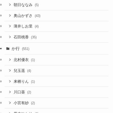
朝日ななみ
(5)
奥山かずさ
(43)
薄井しお里
(4)
石田桃香
(35)
か行
(551)
北村優衣
(1)
兒玉遥
(4)
来栖りん
(1)
川口葵
(2)
小宮有紗
(2)