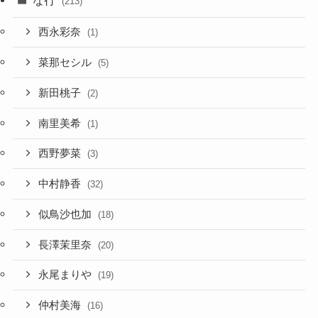
な行
(213)
西永彩奈
(1)
菜那セシル
(5)
新田桃子
(2)
南里美希
(1)
西野夢菜
(3)
中村静香
(32)
似鳥沙也加
(18)
長澤茉里奈
(20)
永尾まりや
(19)
仲村美海
(16)