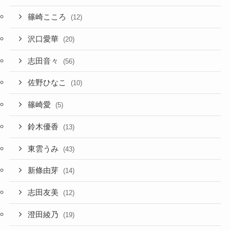
篠崎こころ
(12)
沢口愛華
(20)
志田音々
(56)
佐野ひなこ
(10)
篠崎愛
(5)
鈴木優香
(13)
東雲うみ
(43)
新條由芽
(14)
志田友美
(12)
澄田綾乃
(19)