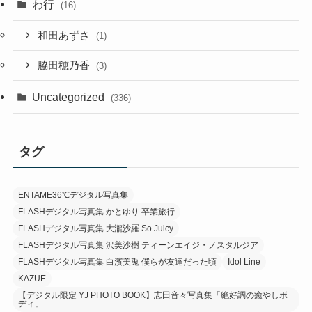
わ行
(16)
和田あずさ
(1)
脇田穂乃香
(3)
Uncategorized
(336)
タグ
ENTAME36℃デジタル写真集
FLASHデジタル写真集 かとゆり 卒業旅行
FLASHデジタル写真集 大瀧沙羅 So Juicy
FLASHデジタル写真集 沢美沙樹 ティーンエイジ・ノスタルジア
FLASHデジタル写真集 白濱美兎 僕らが友達だった頃
Idol Line
KAZUE
【デジタル限定 YJ PHOTO BOOK】志田音々写真集「絶好調の癒やしボ
ディ」