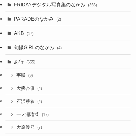
FRIDAYデジタル写真集のなかみ
(356)
PARADEのなかみ
(2)
AKB
(17)
旬撮GIRLのなかみ
(4)
あ行
(655)
宇咲
(9)
大熊杏優
(4)
石浜芽衣
(4)
一ノ瀬瑠菜
(17)
大原優乃
(7)