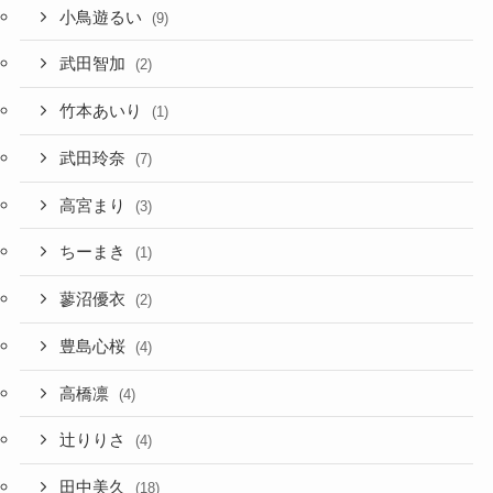
小鳥遊るい
(9)
武田智加
(2)
竹本あいり
(1)
武田玲奈
(7)
高宮まり
(3)
ちーまき
(1)
蓼沼優衣
(2)
豊島心桜
(4)
高橋凛
(4)
辻りりさ
(4)
田中美久
(18)