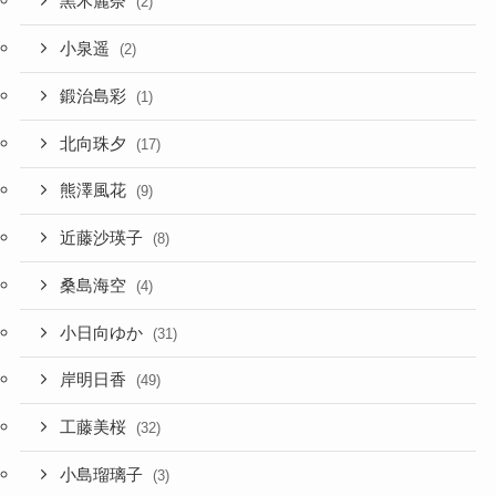
黒木麗奈
(2)
小泉遥
(2)
鍛治島彩
(1)
北向珠夕
(17)
熊澤風花
(9)
近藤沙瑛子
(8)
桑島海空
(4)
小日向ゆか
(31)
岸明日香
(49)
工藤美桜
(32)
小島瑠璃子
(3)