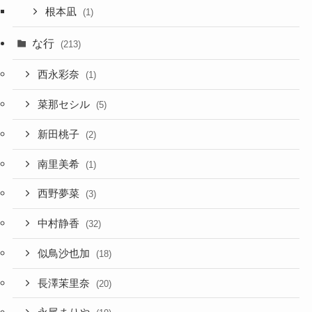
根本凪
(1)
な行
(213)
西永彩奈
(1)
菜那セシル
(5)
新田桃子
(2)
南里美希
(1)
西野夢菜
(3)
中村静香
(32)
似鳥沙也加
(18)
長澤茉里奈
(20)