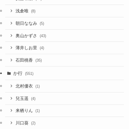
浅倉唯
(8)
朝日ななみ
(5)
奥山かずさ
(43)
薄井しお里
(4)
石田桃香
(35)
か行
(551)
北村優衣
(1)
兒玉遥
(4)
来栖りん
(1)
川口葵
(2)