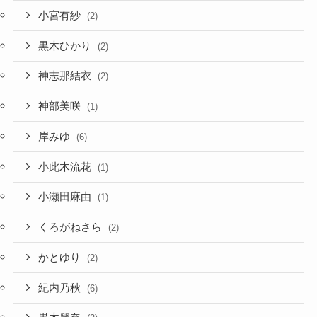
小宮有紗
(2)
黒木ひかり
(2)
神志那結衣
(2)
神部美咲
(1)
岸みゆ
(6)
小此木流花
(1)
小瀬田麻由
(1)
くろがねさら
(2)
かとゆり
(2)
紀内乃秋
(6)