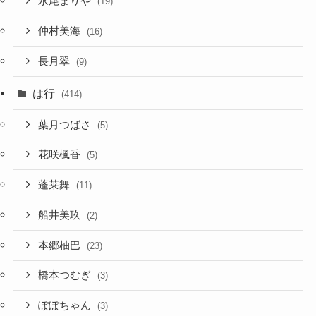
永尾まりや
(19)
仲村美海
(16)
長月翠
(9)
は行
(414)
葉月つばさ
(5)
花咲楓香
(5)
蓬莱舞
(11)
船井美玖
(2)
本郷柚巴
(23)
橋本つむぎ
(3)
ぽぽちゃん
(3)