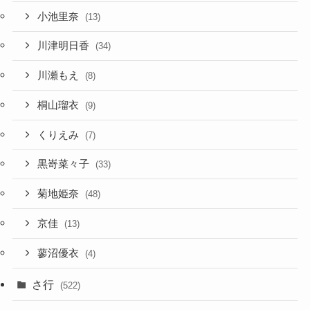
小池里奈
(13)
川津明日香
(34)
川瀬もえ
(8)
桐山瑠衣
(9)
くりえみ
(7)
黒嵜菜々子
(33)
菊地姫奈
(48)
京佳
(13)
蓼沼優衣
(4)
さ行
(522)