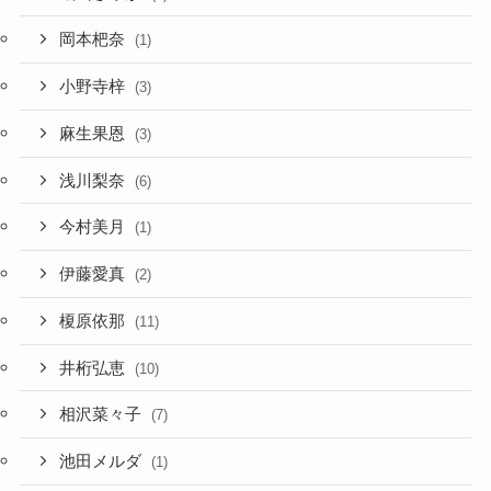
岡本杷奈
(1)
小野寺梓
(3)
麻生果恩
(3)
浅川梨奈
(6)
今村美月
(1)
伊藤愛真
(2)
榎原依那
(11)
井桁弘恵
(10)
相沢菜々子
(7)
池田メルダ
(1)