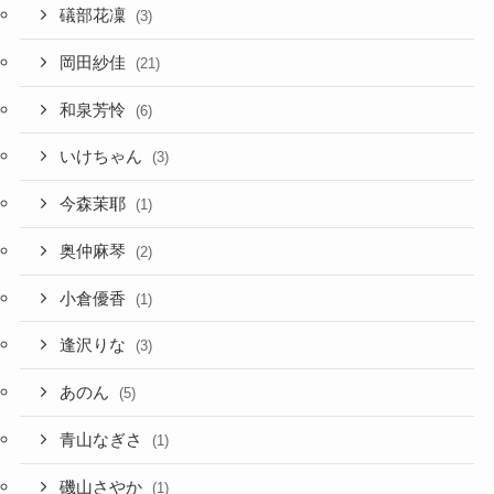
礒部花凜
(3)
岡田紗佳
(21)
和泉芳怜
(6)
いけちゃん
(3)
今森茉耶
(1)
奥仲麻琴
(2)
小倉優香
(1)
逢沢りな
(3)
あのん
(5)
青山なぎさ
(1)
磯山さやか
(1)