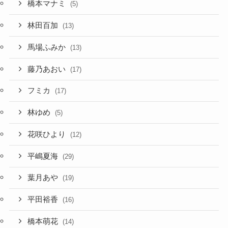
橋本マナミ
(5)
林田百加
(13)
馬場ふみか
(13)
藤乃あおい
(17)
フミカ
(17)
林ゆめ
(5)
花咲ひより
(12)
平嶋夏海
(29)
葉月あや
(19)
平田裕香
(16)
橋本萌花
(14)