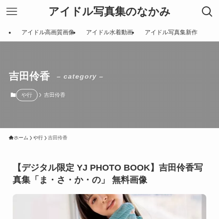
アイドル写真集のなかみ
アイドル高画質画像
アイドル水着動画
アイドル写真集新作
吉田伶香
– category –
や行
吉田伶香
ホーム
や行
吉田伶香
【デジタル限定 YJ PHOTO BOOK】吉田伶香写
真集「ま・さ・か・の」 無料画像