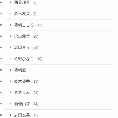
西葉瑞希
(3)
鈴木友菜
(4)
篠崎こころ
(12)
沢口愛華
(20)
志田音々
(56)
佐野ひなこ
(10)
篠崎愛
(5)
鈴木優香
(13)
東雲うみ
(43)
新條由芽
(14)
志田友美
(12)