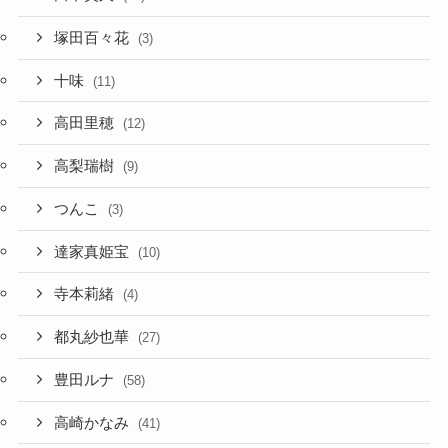
塚田百々花
(3)
十味
(11)
高田里穂
(12)
高梨瑞樹
(9)
つんこ
(3)
達家真姫宝
(10)
寺本莉緒
(4)
都丸紗也華
(27)
豊田ルナ
(58)
高崎かなみ
(41)