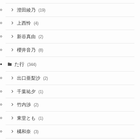
澄田綾乃
(19)
上西怜
(4)
新谷真由
(2)
櫻井音乃
(8)
た行
(344)
出口亜梨沙
(2)
千葉祐夕
(1)
竹内渉
(2)
東堂とも
(1)
橘和奈
(3)