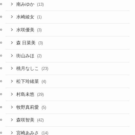
南みゆか
(13)
水崎綾女
(1)
水咲優美
(3)
森 日菜美
(3)
街山みほ
(2)
桃月なしこ
(23)
松下玲緒菜
(4)
村島未悠
(29)
牧野真莉愛
(5)
森咲智美
(42)
宮崎あみさ
(14)