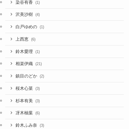
染谷有香
(1)
沢美沙樹
(4)
白戸ゆめの
(1)
上西恵
(6)
鈴木愛理
(1)
相楽伊織
(21)
鎮目のどか
(2)
桜木心菜
(3)
杉本有美
(3)
冴木柚葉
(6)
鈴木ふみ奈
(3)