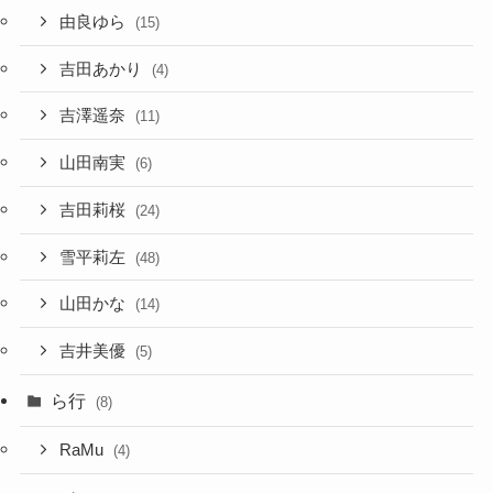
由良ゆら
(15)
吉田あかり
(4)
吉澤遥奈
(11)
山田南実
(6)
吉田莉桜
(24)
雪平莉左
(48)
山田かな
(14)
吉井美優
(5)
ら行
(8)
RaMu
(4)