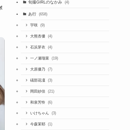
旬撮GIRLのなかみ
(4)
ボ
あ行
(658)
(9)
宇咲
(4)
大熊杏優
(4)
石浜芽衣
(19)
一ノ瀬瑠菜
(7)
大原優乃
(3)
礒部花凜
(21)
岡田紗佳
(6)
和泉芳怜
(3)
いけちゃん
(1)
今森茉耶