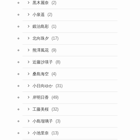
(2)
黒木麗奈
(2)
小泉遥
(1)
鍛治島彩
(17)
北向珠夕
(9)
熊澤風花
(8)
近藤沙瑛子
(4)
桑島海空
(31)
小日向ゆか
(49)
岸明日香
(32)
工藤美桜
(3)
小島瑠璃子
(13)
小池里奈