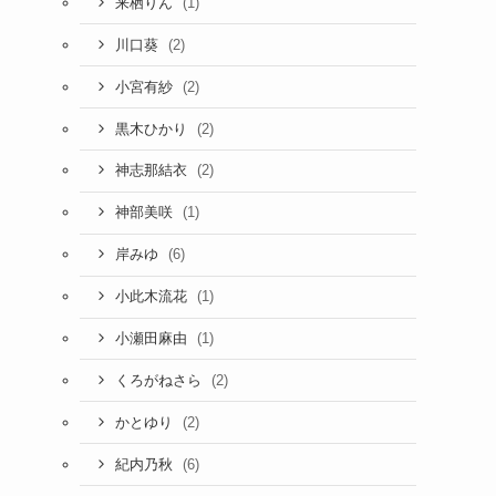
(1)
来栖りん
(2)
川口葵
(2)
小宮有紗
(2)
黒木ひかり
(2)
神志那結衣
(1)
神部美咲
(6)
岸みゆ
(1)
小此木流花
(1)
小瀬田麻由
(2)
くろがねさら
(2)
かとゆり
(6)
紀内乃秋