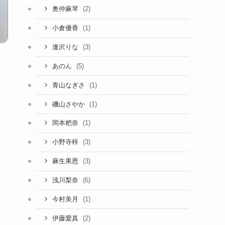
(2)
奥仲麻琴
(1)
小倉優香
(3)
逢沢りな
(5)
あのん
(1)
青山なぎさ
(1)
磯山さやか
(1)
岡本杷奈
(3)
小野寺梓
(3)
麻生果恩
(6)
浅川梨奈
(1)
今村美月
(2)
伊藤愛真