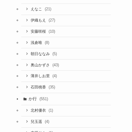
(21)
えなこ
(27)
伊織もえ
(10)
安藤咲桜
(8)
浅倉唯
(5)
朝日ななみ
(43)
奥山かずさ
(4)
薄井しお里
(35)
石田桃香
か行
(551)
(1)
北村優衣
(4)
兒玉遥