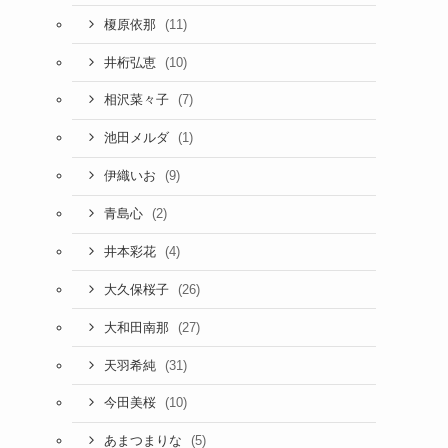
(11)
榎原依那
(10)
井桁弘恵
(7)
相沢菜々子
(1)
池田メルダ
(9)
伊織いお
(2)
青島心
(4)
井本彩花
(26)
大久保桜子
(27)
大和田南那
(31)
天羽希純
(10)
今田美桜
(5)
あまつまりな