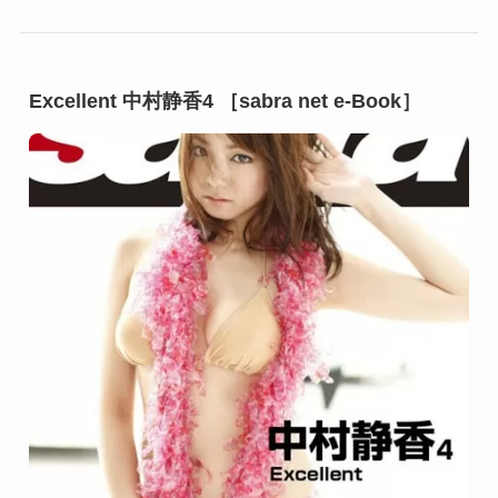
Excellent 中村静香4 ［sabra net e-Book］