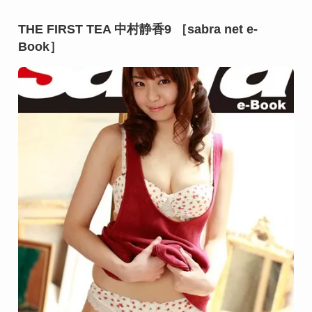
THE FIRST TEA 中村静香9 ［sabra net e-
Book］