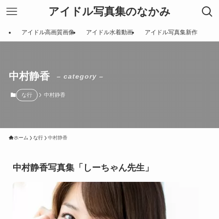
アイドル写真集のなかみ
アイドル高画質画像
アイドル水着動画
アイドル写真集新作
中村静香
– category –
な行
中村静香
ホーム
な行
中村静香
中村静香写真集「しーちゃん先生」