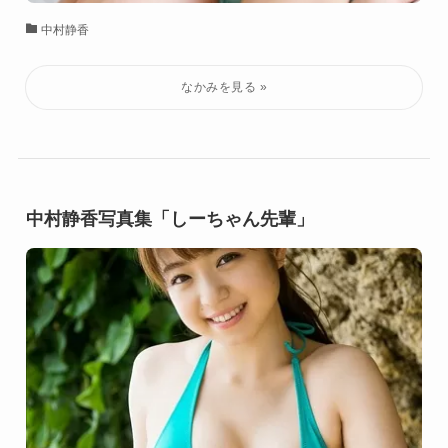
中村静香
中村静香写真集「しーちゃん先輩」