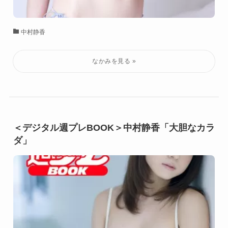
中村静香
＜デジタル週プレBOOK＞中村静香「大胆なカラ
ダ」