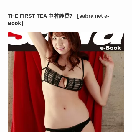
THE FIRST TEA 中村静香7 ［sabra net e-
Book］