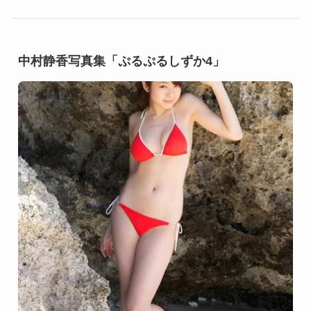
中村静香写真集「ぷるぷるしずか4」