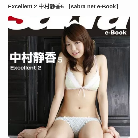
Excellent 2 中村静香5 ［sabra net e-Book］