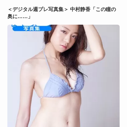
＜デジタル週プレ写真集＞ 中村静香「この瞳の
奥に……」