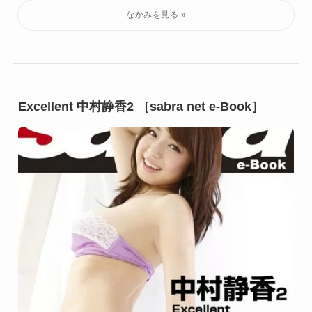
Excellent 中村静香2 ［sabra net e-Book］