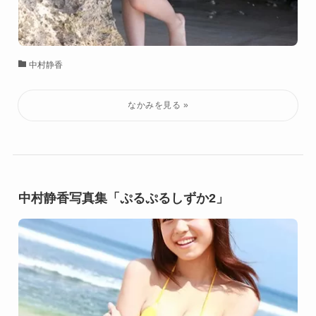
中村静香
中村静香写真集「ぷるぷるしずか2」