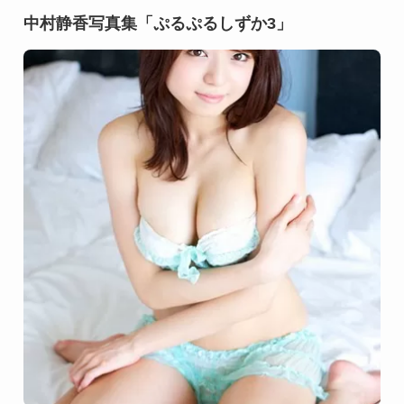
中村静香写真集「ぷるぷるしずか3」