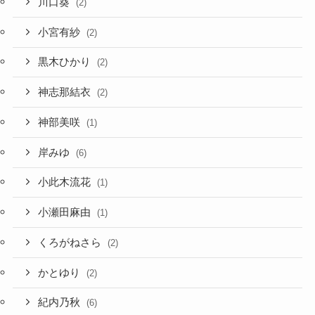
川口葵
(2)
小宮有紗
(2)
黒木ひかり
(2)
神志那結衣
(2)
神部美咲
(1)
岸みゆ
(6)
小此木流花
(1)
小瀬田麻由
(1)
くろがねさら
(2)
かとゆり
(2)
紀内乃秋
(6)