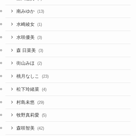
南みゆか
(13)
水崎綾女
(1)
水咲優美
(3)
森 日菜美
(3)
街山みほ
(2)
桃月なしこ
(23)
松下玲緒菜
(4)
村島未悠
(29)
牧野真莉愛
(5)
森咲智美
(42)