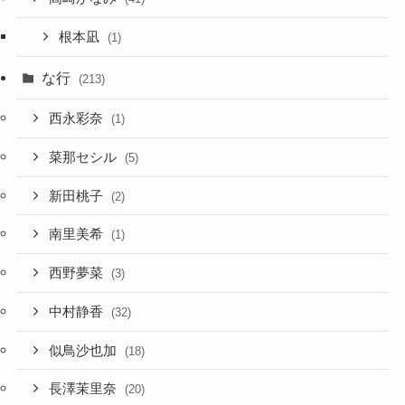
根本凪
(1)
な行
(213)
西永彩奈
(1)
菜那セシル
(5)
新田桃子
(2)
南里美希
(1)
西野夢菜
(3)
中村静香
(32)
似鳥沙也加
(18)
長澤茉里奈
(20)