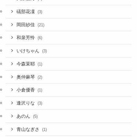
礒部花凜
(3)
岡田紗佳
(21)
和泉芳怜
(6)
いけちゃん
(3)
今森茉耶
(1)
奥仲麻琴
(2)
小倉優香
(1)
逢沢りな
(3)
あのん
(5)
青山なぎさ
(1)