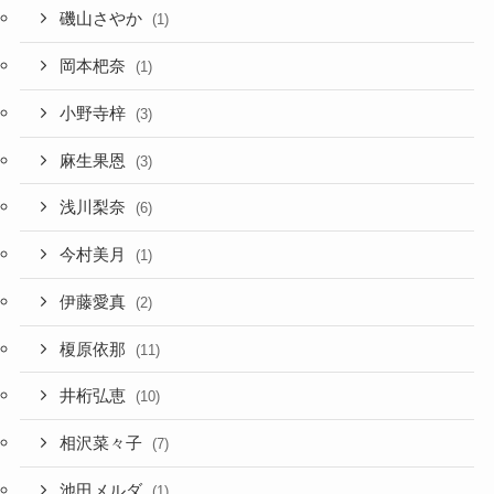
磯山さやか
(1)
岡本杷奈
(1)
小野寺梓
(3)
麻生果恩
(3)
浅川梨奈
(6)
今村美月
(1)
伊藤愛真
(2)
榎原依那
(11)
井桁弘恵
(10)
相沢菜々子
(7)
池田メルダ
(1)