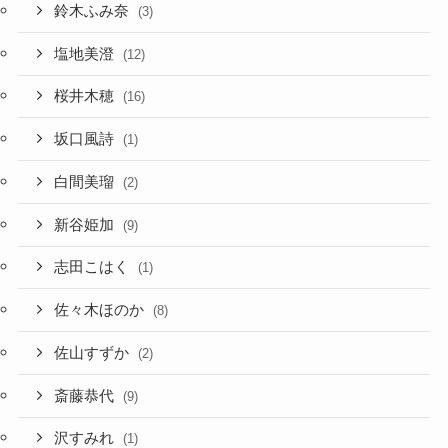
鈴木ふみ奈
(3)
塩地美澄
(12)
桜井木穂
(16)
坂口風詩
(1)
白間美瑠
(2)
新谷姫加
(9)
志田こはく
(1)
佐々木ほのか
(8)
佐山すずか
(2)
斎藤恭代
(9)
沢すみれ
(1)