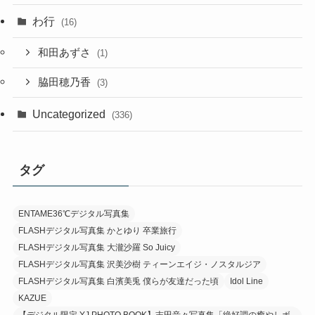
わ行
(16)
和田あずさ
(1)
脇田穂乃香
(3)
Uncategorized
(336)
タグ
ENTAME36℃デジタル写真集
FLASHデジタル写真集 かとゆり 卒業旅行
FLASHデジタル写真集 大瀧沙羅 So Juicy
FLASHデジタル写真集 沢美沙樹 ティーンエイジ・ノスタルジア
FLASHデジタル写真集 白濱美兎 僕らが友達だった頃
Idol Line
KAZUE
【デジタル限定 YJ PHOTO BOOK】志田音々写真集「絶好調の癒やしボ