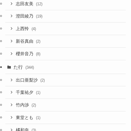
志田友美
(12)
澄田綾乃
(19)
上西怜
(4)
新谷真由
(2)
櫻井音乃
(8)
た行
(344)
出口亜梨沙
(2)
千葉祐夕
(1)
竹内渉
(2)
東堂とも
(1)
橘和奈
(3)