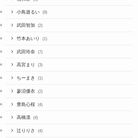
小鳥遊るい
(9)
武田智加
(2)
竹本あいり
(1)
武田玲奈
(7)
高宮まり
(3)
ちーまき
(1)
蓼沼優衣
(2)
豊島心桜
(4)
高橋凛
(4)
辻りりさ
(4)