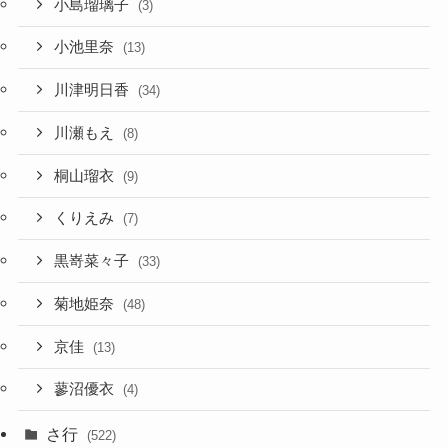
小島瑠璃子
(3)
小池里奈
(13)
川津明日香
(34)
川瀬もえ
(8)
桐山瑠衣
(9)
くりえみ
(7)
黒嵜菜々子
(33)
菊地姫奈
(48)
京佳
(13)
蓼沼優衣
(4)
さ行
(522)