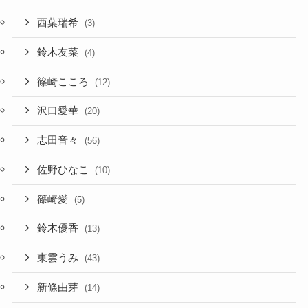
西葉瑞希
(3)
鈴木友菜
(4)
篠崎こころ
(12)
沢口愛華
(20)
志田音々
(56)
佐野ひなこ
(10)
篠崎愛
(5)
鈴木優香
(13)
東雲うみ
(43)
新條由芽
(14)