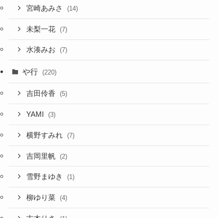
宮崎あみさ
(14)
未梨一花
(7)
水湊みお
(7)
や行
(220)
吉田伶香
(5)
YAMI
(3)
横野すみれ
(7)
吉岡里帆
(2)
雪野まゆき
(1)
柳ゆり菜
(4)