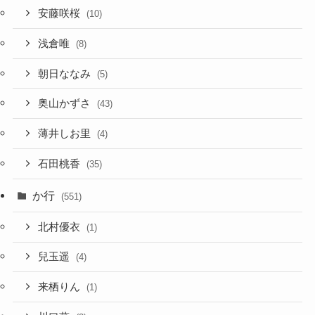
安藤咲桜
(10)
浅倉唯
(8)
朝日ななみ
(5)
奥山かずさ
(43)
薄井しお里
(4)
石田桃香
(35)
か行
(551)
北村優衣
(1)
兒玉遥
(4)
来栖りん
(1)