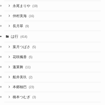
永尾まりや
(19)
仲村美海
(16)
長月翠
(9)
は行
(414)
葉月つばさ
(5)
花咲楓香
(5)
蓬莱舞
(11)
船井美玖
(2)
本郷柚巴
(23)
橋本つむぎ
(3)