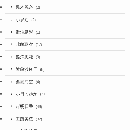
黒木麗奈
(2)
小泉遥
(2)
鍛治島彩
(1)
北向珠夕
(17)
熊澤風花
(9)
近藤沙瑛子
(8)
桑島海空
(4)
小日向ゆか
(31)
岸明日香
(49)
工藤美桜
(32)