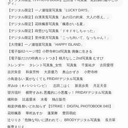
ディ」
【デジタル限定】一ノ瀬瑠菜写真集「LUCKY DAYS」
【デジタル限定】白濱美兎写真集「あの日の約束、大人の答え。」
【デジタル限定】花咲楓香写真集「楓香がいる夏」
【デジタル限定】蒔埜ひな写真集「ドキドキしちゃった」
【デジタル限定】里仲菜月写真集「こっち向いて、なっちゃん！」
【大増量】一ノ瀬瑠菜写真集「HAPPY ISLAND」
【電子版62ページ増】小野寺梓1st写真集 偶像に生きる
【電子版だけの特典カットつき】桃月なしこ2nd写真集 むすび
スレンダー
タレント写真集_女性
写真集
千葉祐夕
古田愛理
吉沢朱音
和泉芳怜
大原優乃
奥山かずさ
小野寺梓
小鳥遊るい 翼がなくても FRIDAYデジタル写真集
岸みゆ（＃ババババンビ）
志田こはく
新居歩美
月足天音
望月琉叶
横野すみれ 悪魔的に小悪魔ッ！ FRIDAYデジタル写真集
橘和奈
比嘉愛未
水着
独占販売
相楽伊織 酔いどれ知らず 【STRiKE！ DIGITAL PHOTOBOOK 040】
花咲楓香
華村あすか
蓬莱舞
豊田萌絵
辻りりさ「危険な匂いに誘われて-」 BRODYデジタル写真集
長月翠
飯豊まりえ