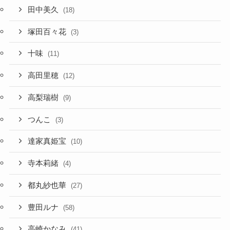
田中美久
(18)
塚田百々花
(3)
十味
(11)
高田里穂
(12)
高梨瑞樹
(9)
つんこ
(3)
達家真姫宝
(10)
寺本莉緒
(4)
都丸紗也華
(27)
豊田ルナ
(58)
高崎かなみ
(41)