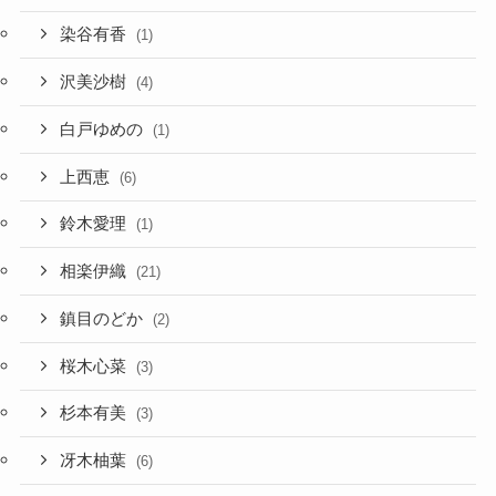
染谷有香
(1)
沢美沙樹
(4)
白戸ゆめの
(1)
上西恵
(6)
鈴木愛理
(1)
相楽伊織
(21)
鎮目のどか
(2)
桜木心菜
(3)
杉本有美
(3)
冴木柚葉
(6)