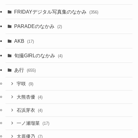
FRIDAYデジタル写真集のなかみ
(356)
PARADEのなかみ
(2)
AKB
(17)
旬撮GIRLのなかみ
(4)
あ行
(655)
宇咲
(9)
大熊杏優
(4)
石浜芽衣
(4)
一ノ瀬瑠菜
(17)
大原優乃
(7)