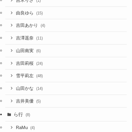
吉木りさ
(1)
由良ゆら
(15)
吉田あかり
(4)
吉澤遥奈
(11)
山田南実
(6)
吉田莉桜
(24)
雪平莉左
(48)
山田かな
(14)
吉井美優
(5)
ら行
(8)
RaMu
(4)