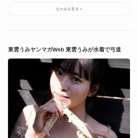
東雲うみヤンマガWeb 東雲うみが水着で弓道