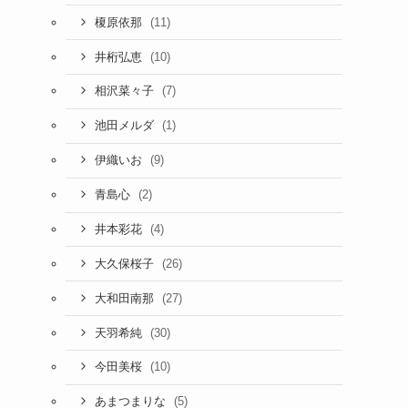
(11)
榎原依那
(10)
井桁弘恵
(7)
相沢菜々子
(1)
池田メルダ
(9)
伊織いお
(2)
青島心
(4)
井本彩花
(26)
大久保桜子
(27)
大和田南那
(30)
天羽希純
(10)
今田美桜
(5)
あまつまりな