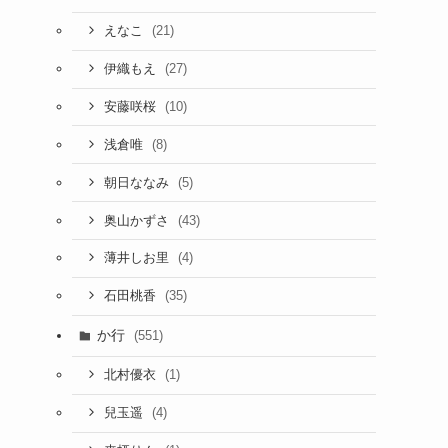
(21)
えなこ
(27)
伊織もえ
(10)
安藤咲桜
(8)
浅倉唯
(5)
朝日ななみ
(43)
奥山かずさ
(4)
薄井しお里
(35)
石田桃香
か行
(551)
(1)
北村優衣
(4)
兒玉遥