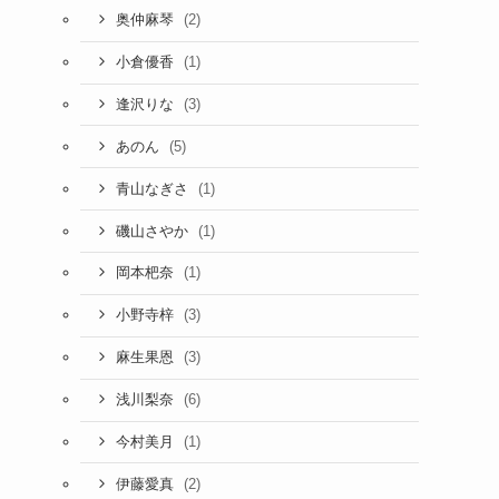
(2)
奥仲麻琴
(1)
小倉優香
(3)
逢沢りな
(5)
あのん
(1)
青山なぎさ
(1)
磯山さやか
(1)
岡本杷奈
(3)
小野寺梓
(3)
麻生果恩
(6)
浅川梨奈
(1)
今村美月
(2)
伊藤愛真