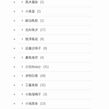
(2)
黒木麗奈
(2)
小泉遥
(1)
鍛治島彩
(17)
北向珠夕
(9)
熊澤風花
(8)
近藤沙瑛子
(4)
桑島海空
(31)
小日向ゆか
(49)
岸明日香
(32)
工藤美桜
(3)
小島瑠璃子
(13)
小池里奈