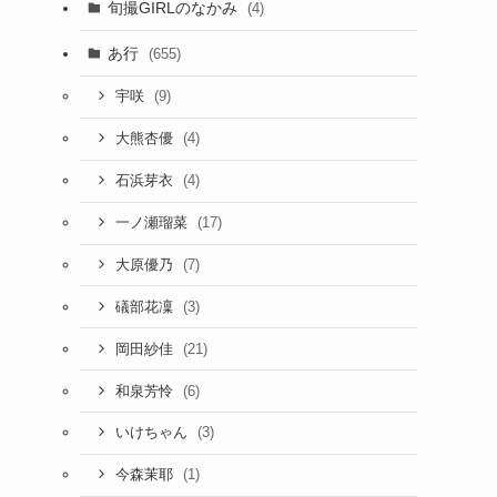
旬撮GIRLのなかみ
(4)
あ行
(655)
(9)
宇咲
(4)
大熊杏優
(4)
石浜芽衣
(17)
一ノ瀬瑠菜
(7)
大原優乃
(3)
礒部花凜
(21)
岡田紗佳
(6)
和泉芳怜
(3)
いけちゃん
(1)
今森茉耶