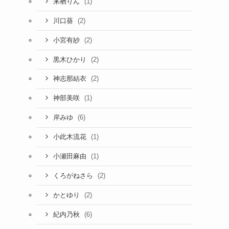
(1)
来栖りん
(2)
川口葵
(2)
小宮有紗
(2)
黒木ひかり
(2)
神志那結衣
(1)
神部美咲
(6)
岸みゆ
(1)
小此木流花
(1)
小瀬田麻由
(2)
くろがねさら
(2)
かとゆり
(6)
紀内乃秋