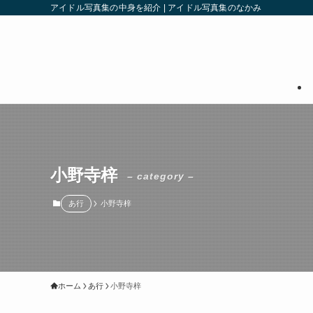
アイドル写真集の中身を紹介 | アイドル写真集のなかみ
小野寺梓
– category –
あ行
小野寺梓
ホーム
あ行
小野寺梓