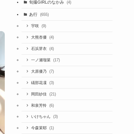
旬撮GIRLのなかみ
(4)
あ行
(655)
(9)
宇咲
(4)
大熊杏優
(4)
石浜芽衣
(17)
一ノ瀬瑠菜
(7)
大原優乃
(3)
礒部花凜
(21)
岡田紗佳
(6)
和泉芳怜
(3)
いけちゃん
(1)
今森茉耶