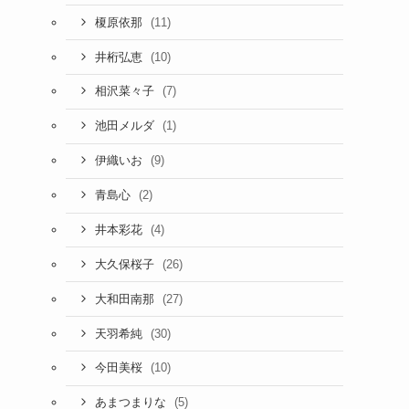
(11)
榎原依那
(10)
井桁弘恵
(7)
相沢菜々子
(1)
池田メルダ
(9)
伊織いお
(2)
青島心
(4)
井本彩花
(26)
大久保桜子
(27)
大和田南那
(30)
天羽希純
(10)
今田美桜
(5)
あまつまりな