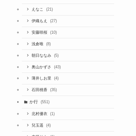
(21)
えなこ
(27)
伊織もえ
(10)
安藤咲桜
(8)
浅倉唯
(5)
朝日ななみ
(43)
奥山かずさ
(4)
薄井しお里
(35)
石田桃香
か行
(551)
(1)
北村優衣
(4)
兒玉遥