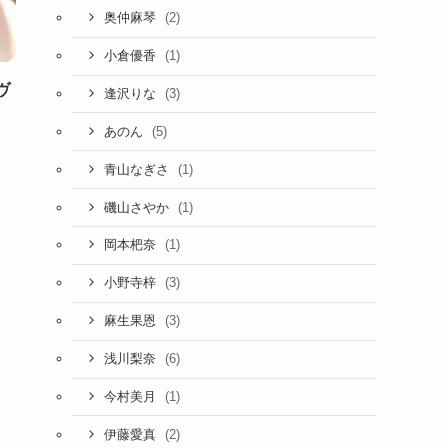
(2)
奥仲麻琴
(1)
小倉優香
ヴ
(3)
逢沢りな
(5)
あのん
(1)
青山なぎさ
(1)
磯山さやか
(1)
岡本杷奈
(3)
小野寺梓
(3)
麻生果恩
(6)
浅川梨奈
(1)
今村美月
(2)
伊藤愛真