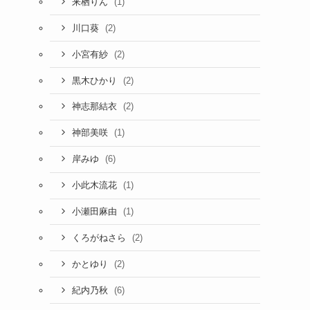
(1)
来栖りん
(2)
川口葵
(2)
小宮有紗
(2)
黒木ひかり
(2)
神志那結衣
(1)
神部美咲
(6)
岸みゆ
(1)
小此木流花
(1)
小瀬田麻由
(2)
くろがねさら
(2)
かとゆり
(6)
紀内乃秋