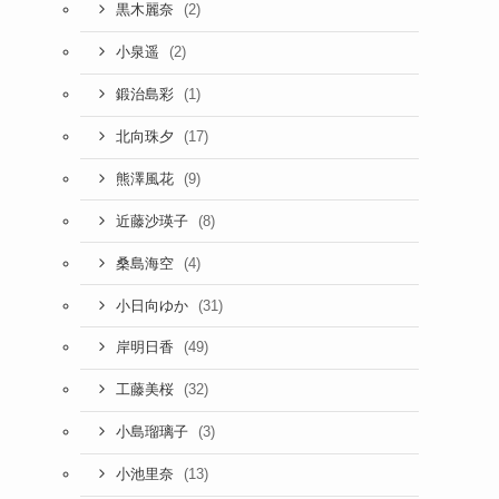
(2)
黒木麗奈
(2)
小泉遥
(1)
鍛治島彩
(17)
北向珠夕
(9)
熊澤風花
(8)
近藤沙瑛子
(4)
桑島海空
(31)
小日向ゆか
(49)
岸明日香
(32)
工藤美桜
(3)
小島瑠璃子
(13)
小池里奈