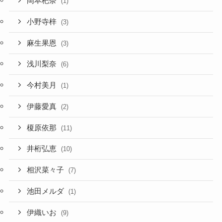
岡本杷奈
(1)
小野寺梓
(3)
麻生果恩
(3)
浅川梨奈
(6)
今村美月
(1)
伊藤愛真
(2)
榎原依那
(11)
井桁弘恵
(10)
相沢菜々子
(7)
池田メルダ
(1)
伊織いお
(9)