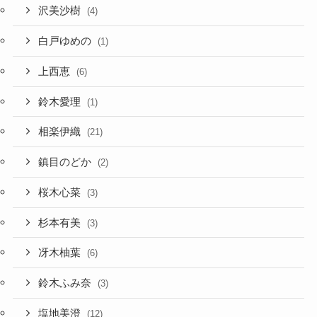
沢美沙樹
(4)
白戸ゆめの
(1)
上西恵
(6)
鈴木愛理
(1)
相楽伊織
(21)
鎮目のどか
(2)
桜木心菜
(3)
杉本有美
(3)
冴木柚葉
(6)
鈴木ふみ奈
(3)
塩地美澄
(12)