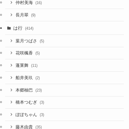
仲村美海
(16)
長月翠
(9)
は行
(414)
葉月つばさ
(5)
花咲楓香
(5)
蓬莱舞
(11)
船井美玖
(2)
本郷柚巴
(23)
橋本つむぎ
(3)
ぽぽちゃん
(3)
藤木由貴
(35)