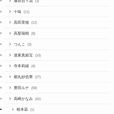
塚田百々花
(3)
十味
(11)
高田里穂
(12)
高梨瑞樹
(9)
つんこ
(3)
達家真姫宝
(10)
寺本莉緒
(4)
都丸紗也華
(27)
豊田ルナ
(58)
高崎かなみ
(41)
根本凪
(1)