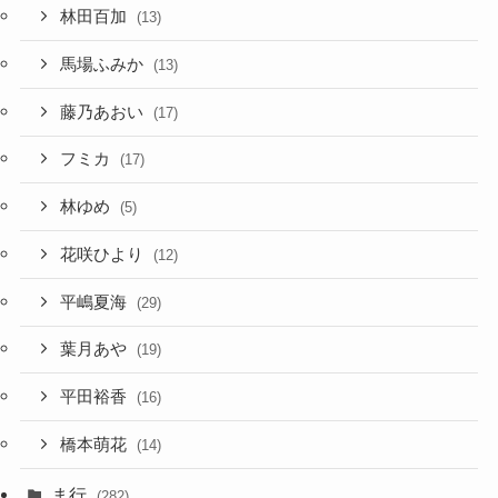
林田百加
(13)
馬場ふみか
(13)
藤乃あおい
(17)
フミカ
(17)
林ゆめ
(5)
花咲ひより
(12)
平嶋夏海
(29)
葉月あや
(19)
平田裕香
(16)
橋本萌花
(14)
ま行
(282)