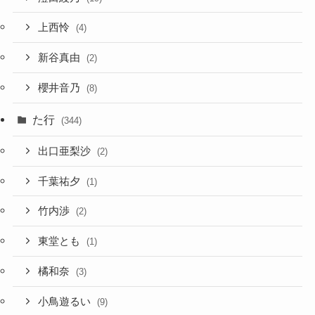
上西怜
(4)
新谷真由
(2)
櫻井音乃
(8)
た行
(344)
出口亜梨沙
(2)
千葉祐夕
(1)
竹内渉
(2)
東堂とも
(1)
橘和奈
(3)
小鳥遊るい
(9)