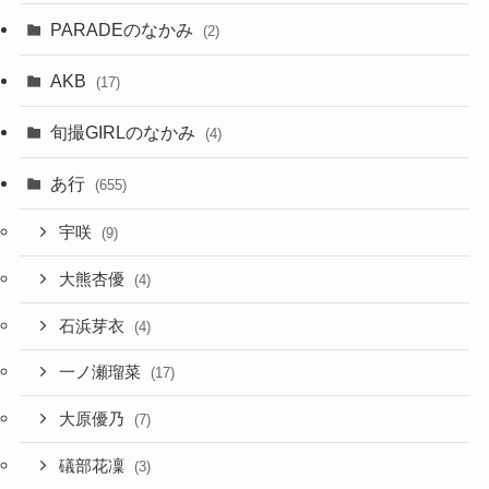
PARADEのなかみ
(2)
AKB
(17)
旬撮GIRLのなかみ
(4)
あ行
(655)
宇咲
(9)
大熊杏優
(4)
石浜芽衣
(4)
一ノ瀬瑠菜
(17)
大原優乃
(7)
礒部花凜
(3)