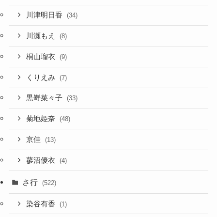
川津明日香
(34)
川瀬もえ
(8)
桐山瑠衣
(9)
くりえみ
(7)
黒嵜菜々子
(33)
菊地姫奈
(48)
京佳
(13)
蓼沼優衣
(4)
さ行
(522)
染谷有香
(1)