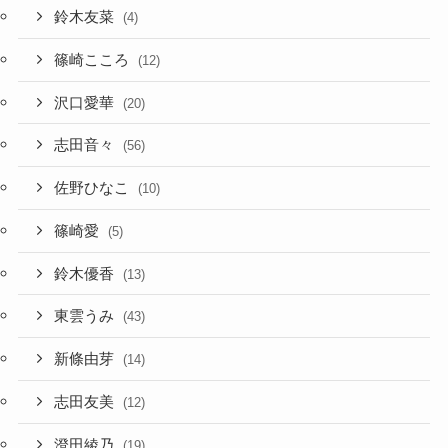
鈴木友菜
(4)
篠崎こころ
(12)
沢口愛華
(20)
志田音々
(56)
佐野ひなこ
(10)
篠崎愛
(5)
鈴木優香
(13)
東雲うみ
(43)
新條由芽
(14)
志田友美
(12)
澄田綾乃
(19)