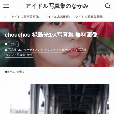
アイドル写真集のなかみ
アイドル高画質画像
アイドル水着動画
アイドル写真集新作
chouchou 椛島光1st写真集 無料画像
か行
写真集
エンターテイメント
タレント・ミュージシャン写真集
タレント写真集_女性
ホーム
か行