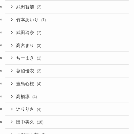
武田智加
(2)
竹本あいり
(1)
武田玲奈
(7)
高宮まり
(3)
ちーまき
(1)
蓼沼優衣
(2)
豊島心桜
(4)
高橋凛
(4)
辻りりさ
(4)
田中美久
(18)