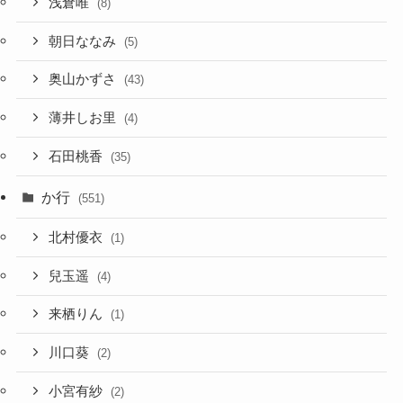
浅倉唯
(8)
朝日ななみ
(5)
奥山かずさ
(43)
薄井しお里
(4)
石田桃香
(35)
か行
(551)
北村優衣
(1)
兒玉遥
(4)
来栖りん
(1)
川口葵
(2)
小宮有紗
(2)