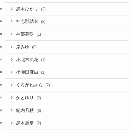
黒木ひかり
(2)
神志那結衣
(2)
神部美咲
(1)
岸みゆ
(6)
小此木流花
(1)
小瀬田麻由
(1)
くろがねさら
(2)
かとゆり
(2)
紀内乃秋
(6)
黒木麗奈
(2)