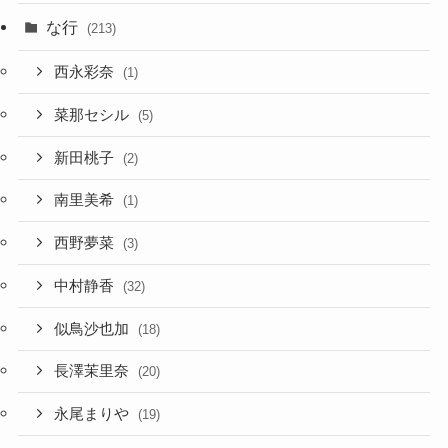
な行
(213)
西永彩奈
(1)
菜那セシル
(5)
新田桃子
(2)
南里美希
(1)
西野夢菜
(3)
中村静香
(32)
似鳥沙也加
(18)
長澤茉里奈
(20)
永尾まりや
(19)