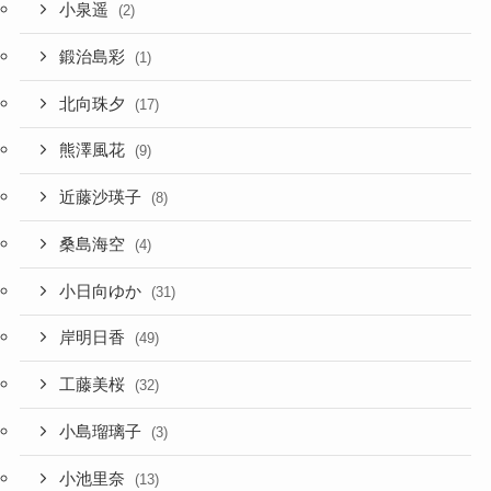
小泉遥
(2)
鍛治島彩
(1)
北向珠夕
(17)
熊澤風花
(9)
近藤沙瑛子
(8)
桑島海空
(4)
小日向ゆか
(31)
岸明日香
(49)
工藤美桜
(32)
小島瑠璃子
(3)
小池里奈
(13)