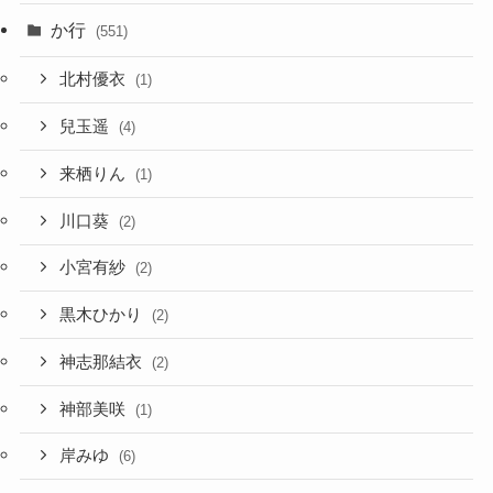
か行
(551)
北村優衣
(1)
兒玉遥
(4)
来栖りん
(1)
川口葵
(2)
小宮有紗
(2)
黒木ひかり
(2)
神志那結衣
(2)
神部美咲
(1)
岸みゆ
(6)