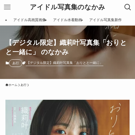
アイドル写真集のなかみ
アイドル高画質画像
アイドル水着動画
アイドル写真集新作
【デジタル限定】織莉叶写真集「おりと
と一緒に」 のなかみ
【デジタル限定】織莉叶写真集「おりとと一緒に」
あ行
ホーム
あ行