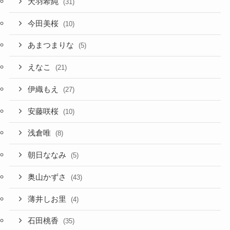
天羽希純
(31)
今田美桜
(10)
あまつまりな
(5)
えなこ
(21)
伊織もえ
(27)
安藤咲桜
(10)
浅倉唯
(8)
朝日ななみ
(5)
奥山かずさ
(43)
薄井しお里
(4)
石田桃香
(35)