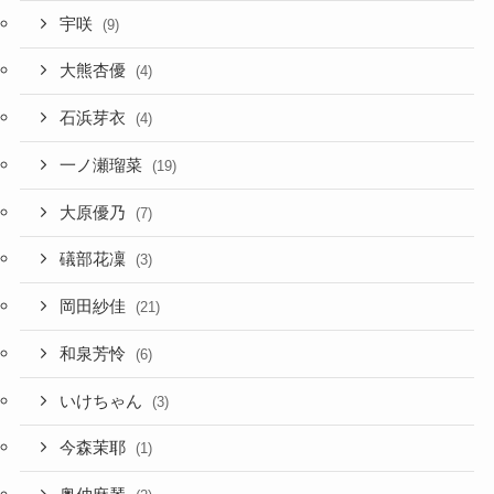
宇咲
(9)
大熊杏優
(4)
石浜芽衣
(4)
一ノ瀬瑠菜
(19)
大原優乃
(7)
礒部花凜
(3)
岡田紗佳
(21)
和泉芳怜
(6)
いけちゃん
(3)
今森茉耶
(1)