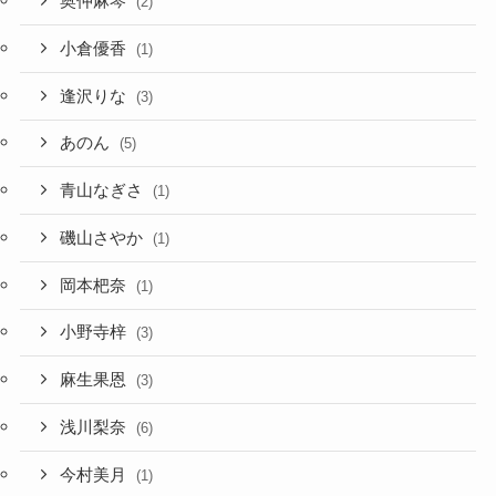
奥仲麻琴
(2)
小倉優香
(1)
逢沢りな
(3)
あのん
(5)
青山なぎさ
(1)
磯山さやか
(1)
岡本杷奈
(1)
小野寺梓
(3)
麻生果恩
(3)
浅川梨奈
(6)
今村美月
(1)