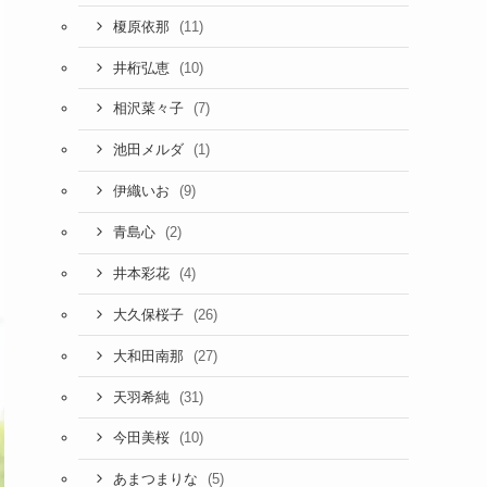
(11)
榎原依那
(10)
井桁弘恵
(7)
相沢菜々子
(1)
池田メルダ
(9)
伊織いお
(2)
青島心
(4)
井本彩花
(26)
大久保桜子
(27)
大和田南那
(31)
天羽希純
(10)
今田美桜
(5)
あまつまりな