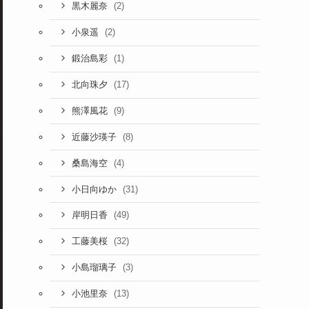
(2)
黒木麗奈
(2)
小泉遥
(1)
鍛治島彩
(17)
北向珠夕
(9)
熊澤風花
(8)
近藤沙瑛子
(4)
桑島海空
(31)
小日向ゆか
(49)
岸明日香
(32)
工藤美桜
(3)
小島瑠璃子
(13)
小池里奈