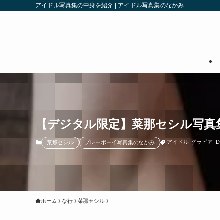
アイドル写真集の中身を紹介 | アイドル写真集のなかみ
【デジタル限定】菜那セシル写真集「Summ
アイドル
グラビア
菜那セシル
プレーボーイ写真集のなかみ
ホーム
な行
菜那セシル