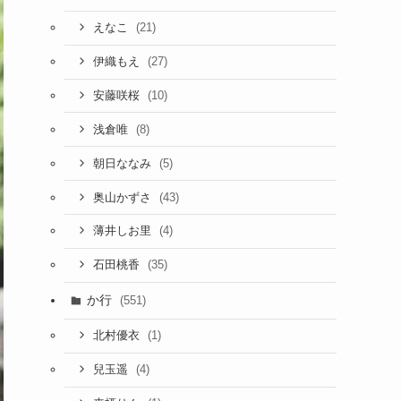
(21)
えなこ
(27)
伊織もえ
(10)
安藤咲桜
(8)
浅倉唯
(5)
朝日ななみ
(43)
奥山かずさ
(4)
薄井しお里
(35)
石田桃香
か行
(551)
(1)
北村優衣
(4)
兒玉遥