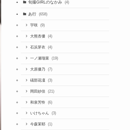
旬撮GIRLのなかみ
(4)
あ行
(658)
(9)
宇咲
(4)
大熊杏優
(4)
石浜芽衣
(19)
一ノ瀬瑠菜
(7)
大原優乃
(3)
礒部花凜
(21)
岡田紗佳
(6)
和泉芳怜
(3)
いけちゃん
(1)
今森茉耶