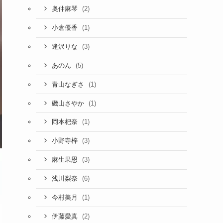
(2)
奥仲麻琴
(1)
小倉優香
(3)
逢沢りな
(5)
あのん
(1)
青山なぎさ
(1)
磯山さやか
(1)
岡本杷奈
(3)
小野寺梓
(3)
麻生果恩
(6)
浅川梨奈
(1)
今村美月
(2)
伊藤愛真