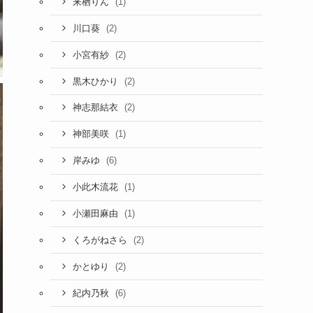
(1)
来栖りん
(2)
川口葵
(2)
小宮有紗
(2)
黒木ひかり
(2)
神志那結衣
(1)
神部美咲
(6)
岸みゆ
(1)
小此木流花
(1)
小瀬田麻由
(2)
くろがねさら
(2)
かとゆり
(6)
紀内乃秋