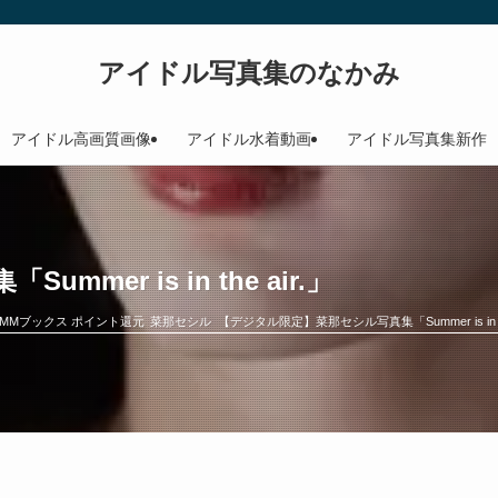
アイドル写真集のなかみ
アイドル高画質画像
アイドル水着動画
アイドル写真集新作
er is in the air.」
DMMブックス ポイント還元
菜那セシル
【デジタル限定】菜那セシル写真集「Summer is in the