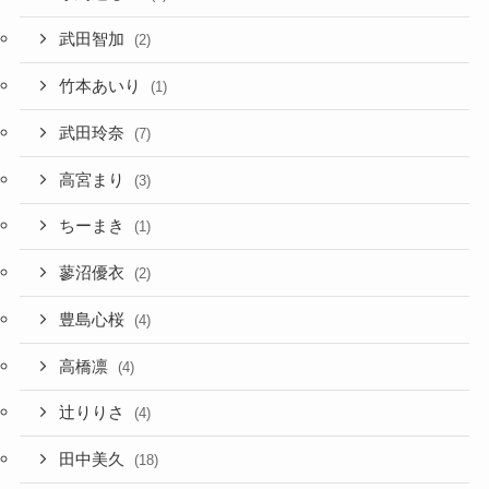
武田智加
(2)
竹本あいり
(1)
武田玲奈
(7)
高宮まり
(3)
ちーまき
(1)
蓼沼優衣
(2)
豊島心桜
(4)
高橋凛
(4)
辻りりさ
(4)
田中美久
(18)