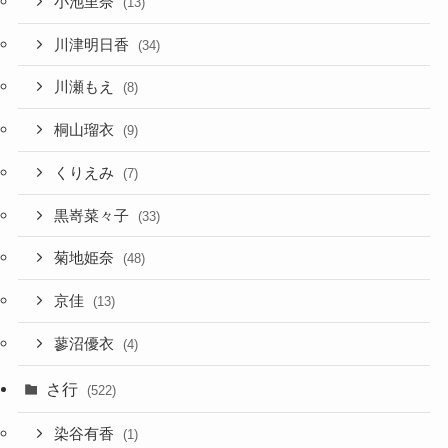
小池里奈
(13)
川津明日香
(34)
川瀬もえ
(8)
桐山瑠衣
(9)
くりえみ
(7)
黒嵜菜々子
(33)
菊地姫奈
(48)
京佳
(13)
蓼沼優衣
(4)
さ行
(522)
染谷有香
(1)