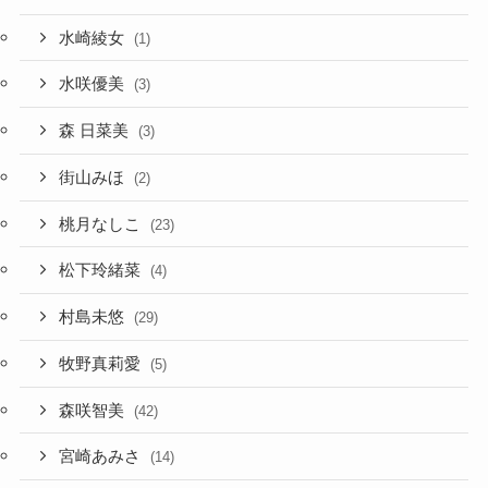
水崎綾女
(1)
水咲優美
(3)
森 日菜美
(3)
街山みほ
(2)
桃月なしこ
(23)
松下玲緒菜
(4)
村島未悠
(29)
牧野真莉愛
(5)
森咲智美
(42)
宮崎あみさ
(14)