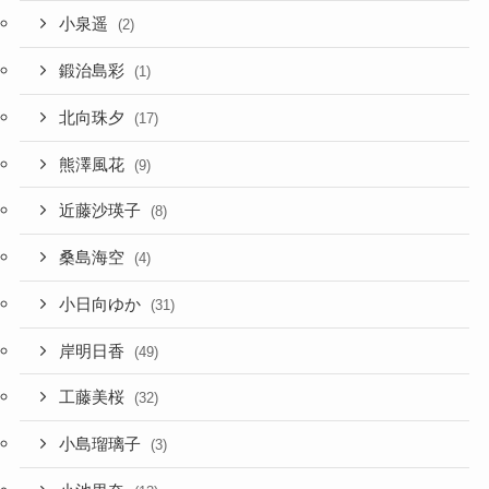
小泉遥
(2)
鍛治島彩
(1)
北向珠夕
(17)
熊澤風花
(9)
近藤沙瑛子
(8)
桑島海空
(4)
小日向ゆか
(31)
岸明日香
(49)
工藤美桜
(32)
小島瑠璃子
(3)