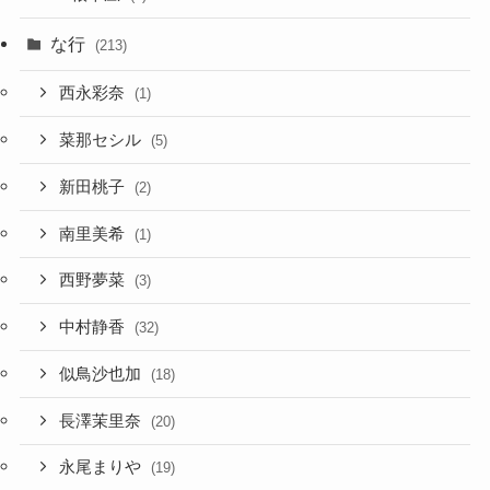
な行
(213)
西永彩奈
(1)
菜那セシル
(5)
新田桃子
(2)
南里美希
(1)
西野夢菜
(3)
中村静香
(32)
似鳥沙也加
(18)
長澤茉里奈
(20)
永尾まりや
(19)