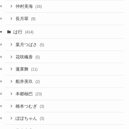
仲村美海
(16)
長月翠
(9)
は行
(414)
葉月つばさ
(5)
花咲楓香
(5)
蓬莱舞
(11)
船井美玖
(2)
本郷柚巴
(23)
橋本つむぎ
(3)
ぽぽちゃん
(3)