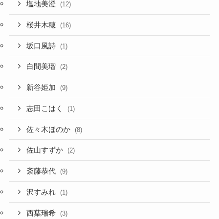
塩地美澄
(12)
桜井木穂
(16)
坂口風詩
(1)
白間美瑠
(2)
新谷姫加
(9)
志田こはく
(1)
佐々木ほのか
(8)
佐山すずか
(2)
斎藤恭代
(9)
沢すみれ
(1)
西葉瑞希
(3)