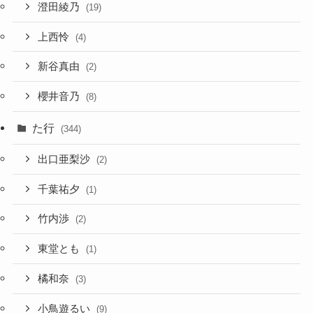
澄田綾乃
(19)
上西怜
(4)
新谷真由
(2)
櫻井音乃
(8)
た行
(344)
出口亜梨沙
(2)
千葉祐夕
(1)
竹内渉
(2)
東堂とも
(1)
橘和奈
(3)
小鳥遊るい
(9)