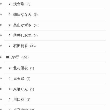
浅倉唯
(8)
朝日ななみ
(5)
奥山かずさ
(43)
薄井しお里
(4)
石田桃香
(35)
か行
(551)
北村優衣
(1)
兒玉遥
(4)
来栖りん
(1)
川口葵
(2)