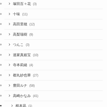
塚田百々花
(3)
十味
(11)
高田里穂
(12)
高梨瑞樹
(9)
つんこ
(3)
達家真姫宝
(10)
寺本莉緒
(4)
都丸紗也華
(27)
豊田ルナ
(58)
高崎かなみ
(41)
根本凪
(1)