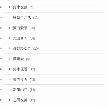
鈴木友菜
(4)
篠崎こころ
(12)
沢口愛華
(20)
志田音々
(56)
佐野ひなこ
(10)
篠崎愛
(5)
鈴木優香
(13)
東雲うみ
(43)
新條由芽
(14)
志田友美
(12)