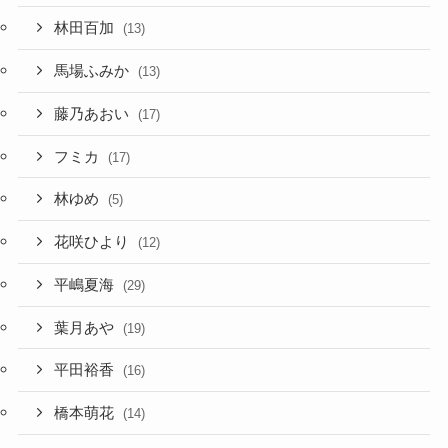
林田百加
(13)
馬場ふみか
(13)
藤乃あおい
(17)
フミカ
(17)
林ゆめ
(5)
花咲ひより
(12)
平嶋夏海
(29)
葉月あや
(19)
平田裕香
(16)
橋本萌花
(14)