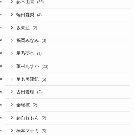
藤木由貴
(35)
蛭田愛梨
(4)
坂東遥
(2)
福岡みなみ
(3)
星乃夢奈
(1)
華村あすか
(23)
星名美津紀
(5)
古田愛理
(2)
秦瑞穂
(2)
藤白れもん
(2)
橋本マナミ
(5)