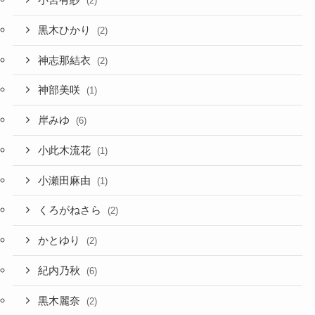
小宮有紗
(2)
黒木ひかり
(2)
神志那結衣
(2)
神部美咲
(1)
岸みゆ
(6)
小此木流花
(1)
小瀬田麻由
(1)
くろがねさら
(2)
かとゆり
(2)
紀内乃秋
(6)
黒木麗奈
(2)