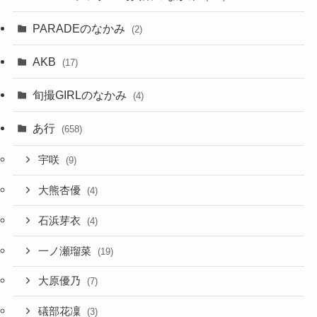
PARADEのなかみ
(2)
AKB
(17)
旬撮GIRLのなかみ
(4)
あ行
(658)
宇咲
(9)
大熊杏優
(4)
石浜芽衣
(4)
一ノ瀬瑠菜
(19)
大原優乃
(7)
礒部花凜
(3)