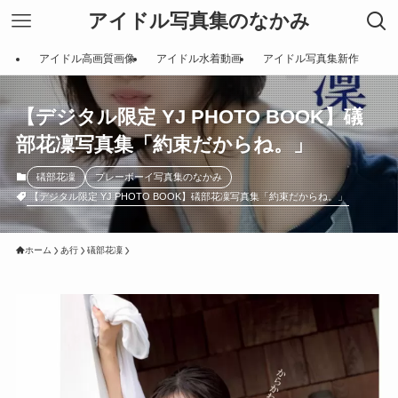
アイドル写真集のなかみ
アイドル高画質画像
アイドル水着動画
アイドル写真集新作
【デジタル限定 YJ PHOTO BOOK】礒
部花凜写真集「約束だからね。」
礒部花凜
プレーボーイ写真集のなかみ
【デジタル限定 YJ PHOTO BOOK】礒部花凜写真集「約束だからね。」
ホーム
あ行
礒部花凜