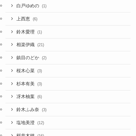
白戸ゆめの
(1)
上西恵
(6)
鈴木愛理
(1)
相楽伊織
(21)
鎮目のどか
(2)
桜木心菜
(3)
杉本有美
(3)
冴木柚葉
(6)
鈴木ふみ奈
(3)
塩地美澄
(12)
桜井木穂
(16)