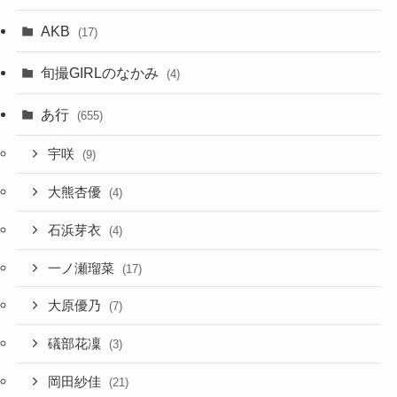
AKB
(17)
旬撮GIRLのなかみ
(4)
あ行
(655)
宇咲
(9)
大熊杏優
(4)
石浜芽衣
(4)
一ノ瀬瑠菜
(17)
大原優乃
(7)
礒部花凜
(3)
岡田紗佳
(21)