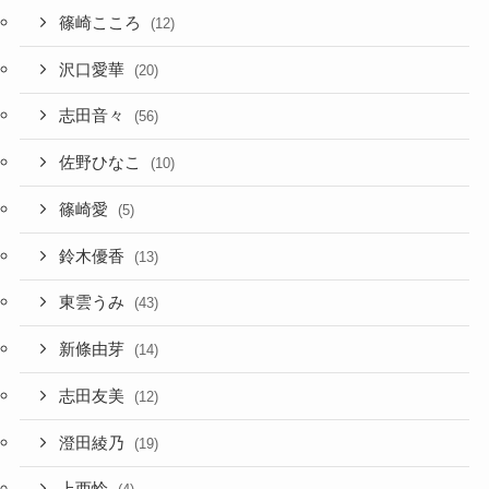
篠崎こころ
(12)
沢口愛華
(20)
志田音々
(56)
佐野ひなこ
(10)
篠崎愛
(5)
鈴木優香
(13)
東雲うみ
(43)
新條由芽
(14)
志田友美
(12)
澄田綾乃
(19)