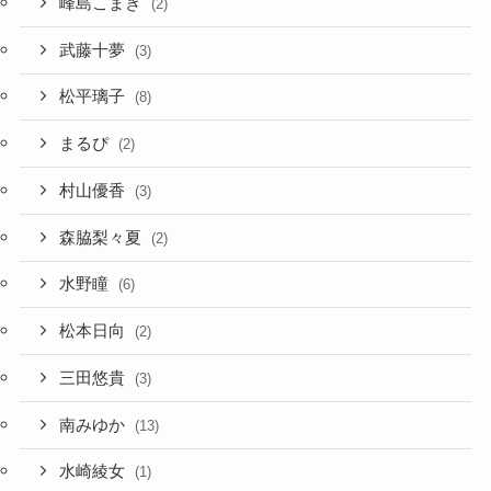
峰島こまき
(2)
武藤十夢
(3)
松平璃子
(8)
まるぴ
(2)
村山優香
(3)
森脇梨々夏
(2)
水野瞳
(6)
松本日向
(2)
三田悠貴
(3)
南みゆか
(13)
水崎綾女
(1)