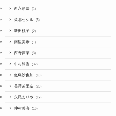
西永彩奈
(1)
菜那セシル
(5)
新田桃子
(2)
南里美希
(1)
西野夢菜
(3)
中村静香
(32)
似鳥沙也加
(18)
長澤茉里奈
(20)
永尾まりや
(19)
仲村美海
(16)