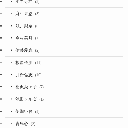
小野寺梓
(3)
麻生果恩
(3)
浅川梨奈
(6)
今村美月
(1)
伊藤愛真
(2)
榎原依那
(11)
井桁弘恵
(10)
相沢菜々子
(7)
池田メルダ
(1)
伊織いお
(9)
青島心
(2)