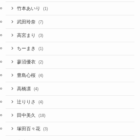
竹本あいり
(1)
武田玲奈
(7)
高宮まり
(3)
ちーまき
(1)
蓼沼優衣
(2)
豊島心桜
(4)
高橋凛
(4)
辻りりさ
(4)
田中美久
(18)
塚田百々花
(3)