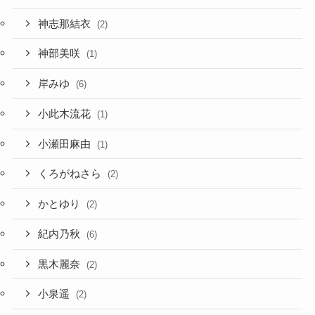
神志那結衣
(2)
神部美咲
(1)
岸みゆ
(6)
小此木流花
(1)
小瀬田麻由
(1)
くろがねさら
(2)
かとゆり
(2)
紀内乃秋
(6)
黒木麗奈
(2)
小泉遥
(2)