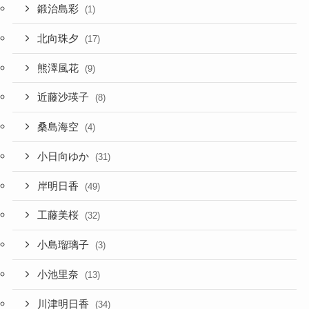
鍛治島彩
(1)
北向珠夕
(17)
熊澤風花
(9)
近藤沙瑛子
(8)
桑島海空
(4)
小日向ゆか
(31)
岸明日香
(49)
工藤美桜
(32)
小島瑠璃子
(3)
小池里奈
(13)
川津明日香
(34)