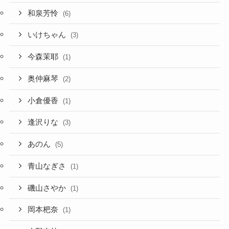
和泉芳怜
(6)
いけちゃん
(3)
今森茉耶
(1)
奥仲麻琴
(2)
小倉優香
(1)
逢沢りな
(3)
あのん
(5)
青山なぎさ
(1)
磯山さやか
(1)
岡本杷奈
(1)