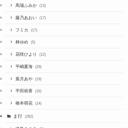
馬場ふみか
(13)
藤乃あおい
(17)
フミカ
(17)
林ゆめ
(5)
花咲ひより
(12)
平嶋夏海
(29)
葉月あや
(19)
平田裕香
(16)
橋本萌花
(14)
ま行
(282)