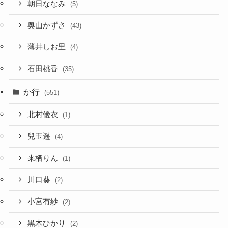
朝日ななみ
(5)
奥山かずさ
(43)
薄井しお里
(4)
石田桃香
(35)
か行
(551)
北村優衣
(1)
兒玉遥
(4)
来栖りん
(1)
川口葵
(2)
小宮有紗
(2)
黒木ひかり
(2)