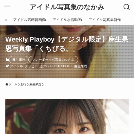
アイドル写真集のなかみ
アイドル高画質画像
アイドル水着動画
アイドル写真集新作
Weekly Playboy【デジタル限定】麻生果
恩写真集「くちびる。」
麻生果恩
プレーボーイ写真集のなかみ
アイドル
グラビア
週プレ PHOTO BOOK
麻生果恩
ホーム
あ行
麻生果恩