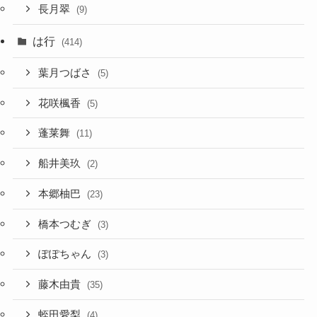
長月翠
(9)
は行
(414)
葉月つばさ
(5)
花咲楓香
(5)
蓬莱舞
(11)
船井美玖
(2)
本郷柚巴
(23)
橋本つむぎ
(3)
ぽぽちゃん
(3)
藤木由貴
(35)
蛭田愛梨
(4)