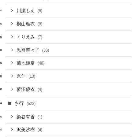
川瀬もえ
(8)
桐山瑠衣
(9)
くりえみ
(7)
黒嵜菜々子
(33)
菊地姫奈
(48)
京佳
(13)
蓼沼優衣
(4)
さ行
(522)
染谷有香
(1)
沢美沙樹
(4)