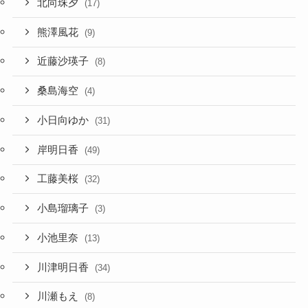
北向珠夕
(17)
熊澤風花
(9)
近藤沙瑛子
(8)
桑島海空
(4)
小日向ゆか
(31)
岸明日香
(49)
工藤美桜
(32)
小島瑠璃子
(3)
小池里奈
(13)
川津明日香
(34)
川瀬もえ
(8)