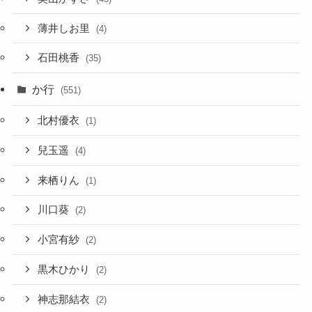
薄井しお里
(4)
石田桃香
(35)
か行
(551)
北村優衣
(1)
兒玉遥
(4)
来栖りん
(1)
川口葵
(2)
小宮有紗
(2)
黒木ひかり
(2)
神志那結衣
(2)