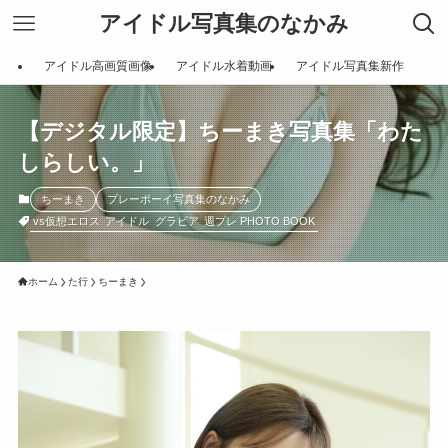
アイドル写真集のなかみ
アイドル高画質画像
アイドル水着動画
アイドル写真集新作
【デジタル限定】ちーまき写真集「わた
しらしい。」
ちーまき
プレーボーイ写真集のなかみ
vs仮想エロス
アイドル
グラビア
週プレ PHOTO BOOK
ホーム
た行
ちーまき