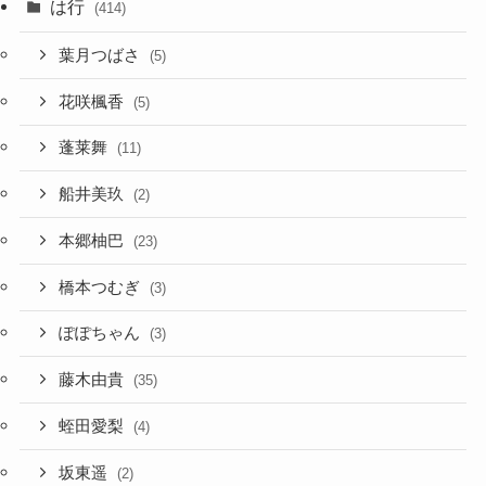
は行
(414)
葉月つばさ
(5)
花咲楓香
(5)
蓬莱舞
(11)
船井美玖
(2)
本郷柚巴
(23)
橋本つむぎ
(3)
ぽぽちゃん
(3)
藤木由貴
(35)
蛭田愛梨
(4)
坂東遥
(2)