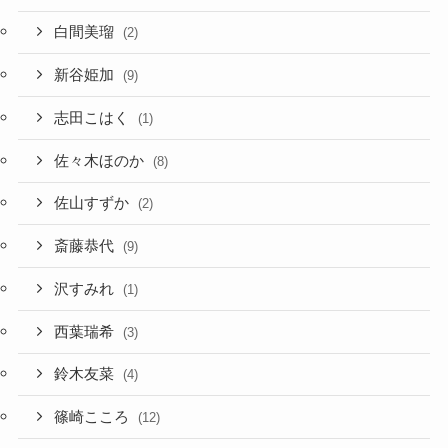
白間美瑠
(2)
新谷姫加
(9)
志田こはく
(1)
佐々木ほのか
(8)
佐山すずか
(2)
斎藤恭代
(9)
沢すみれ
(1)
西葉瑞希
(3)
鈴木友菜
(4)
篠崎こころ
(12)