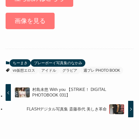
画像を見る
ちーまき
プレーボーイ写真集のなかみ
vs仮想エロス
アイドル
グラビア
週プレ PHOTO BOOK
村島未悠 With you 【STRiKE！ DIGITAL
PHOTOBOOK 031】
FLASHデジタル写真集 斎藤恭代 美しき革命