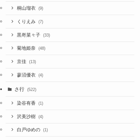
桐山瑠衣
(9)
くりえみ
(7)
黒嵜菜々子
(33)
菊地姫奈
(48)
京佳
(13)
蓼沼優衣
(4)
さ行
(522)
染谷有香
(1)
沢美沙樹
(4)
白戸ゆめの
(1)