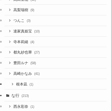
高梨瑞樹
(9)
つんこ
(3)
達家真姫宝
(10)
寺本莉緒
(4)
都丸紗也華
(27)
豊田ルナ
(58)
高崎かなみ
(41)
根本凪
(1)
な行
(213)
西永彩奈
(1)