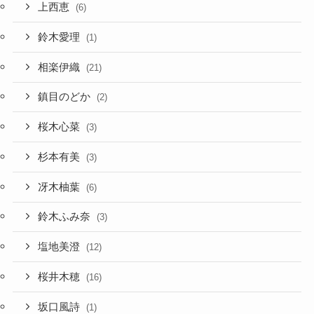
上西恵
(6)
鈴木愛理
(1)
相楽伊織
(21)
鎮目のどか
(2)
桜木心菜
(3)
杉本有美
(3)
冴木柚葉
(6)
鈴木ふみ奈
(3)
塩地美澄
(12)
桜井木穂
(16)
坂口風詩
(1)