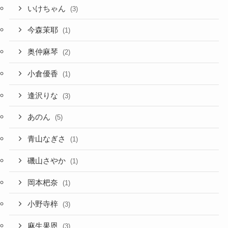
いけちゃん
(3)
今森茉耶
(1)
奥仲麻琴
(2)
小倉優香
(1)
逢沢りな
(3)
あのん
(5)
青山なぎさ
(1)
磯山さやか
(1)
岡本杷奈
(1)
小野寺梓
(3)
麻生果恩
(3)