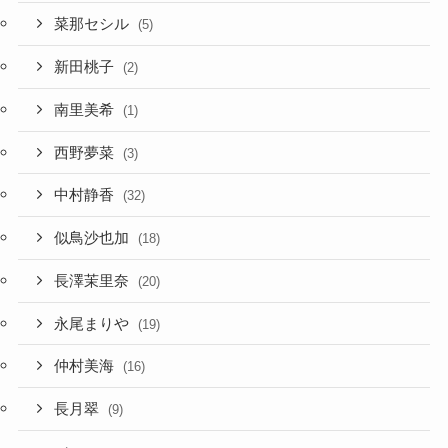
菜那セシル
(5)
新田桃子
(2)
南里美希
(1)
西野夢菜
(3)
中村静香
(32)
似鳥沙也加
(18)
長澤茉里奈
(20)
永尾まりや
(19)
仲村美海
(16)
長月翠
(9)