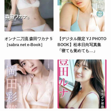
オンナ二刀流 森田ワカナ 5
【デジタル限定 YJ PHOTO
［sabra net e-Book］
BOOK】松本日向写真集
「寝ても覚めても…」