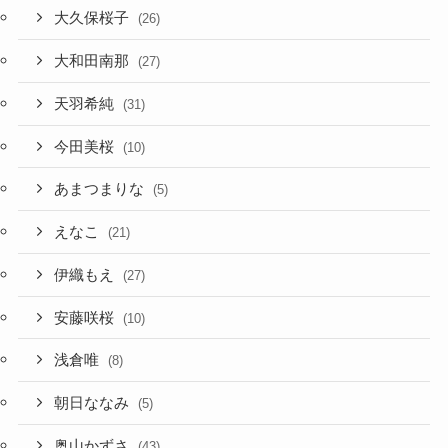
大久保桜子
(26)
大和田南那
(27)
天羽希純
(31)
今田美桜
(10)
あまつまりな
(5)
えなこ
(21)
伊織もえ
(27)
安藤咲桜
(10)
浅倉唯
(8)
朝日ななみ
(5)
奥山かずさ
(43)