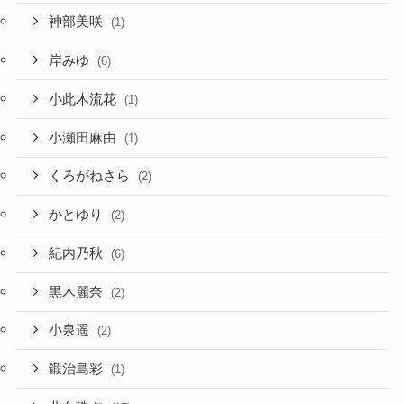
神部美咲
(1)
岸みゆ
(6)
小此木流花
(1)
小瀬田麻由
(1)
くろがねさら
(2)
かとゆり
(2)
紀内乃秋
(6)
黒木麗奈
(2)
小泉遥
(2)
鍛治島彩
(1)