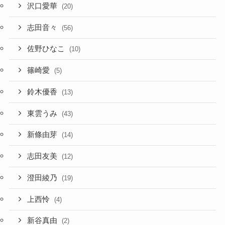
沢口愛華
(20)
志田音々
(56)
佐野ひなこ
(10)
篠崎愛
(5)
鈴木優香
(13)
東雲うみ
(43)
新條由芽
(14)
志田友美
(12)
澄田綾乃
(19)
上西怜
(4)
新谷真由
(2)