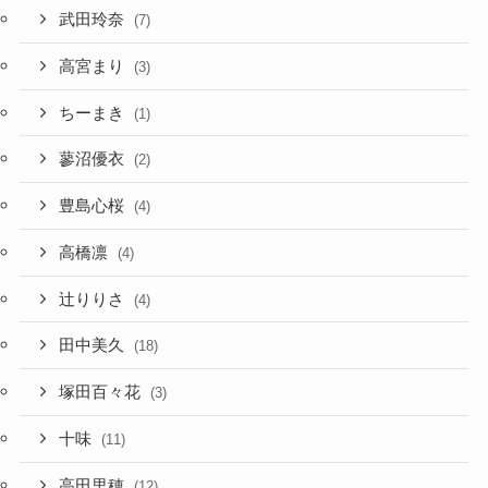
武田玲奈
(7)
高宮まり
(3)
ちーまき
(1)
蓼沼優衣
(2)
豊島心桜
(4)
高橋凛
(4)
辻りりさ
(4)
田中美久
(18)
塚田百々花
(3)
十味
(11)
高田里穂
(12)