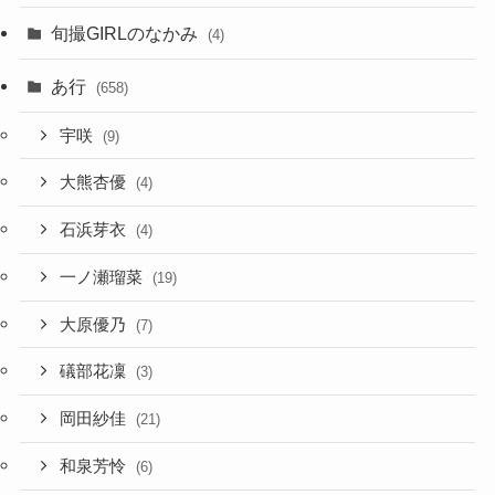
旬撮GIRLのなかみ
(4)
あ行
(658)
宇咲
(9)
大熊杏優
(4)
石浜芽衣
(4)
一ノ瀬瑠菜
(19)
大原優乃
(7)
礒部花凜
(3)
岡田紗佳
(21)
和泉芳怜
(6)