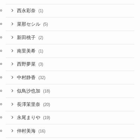
西永彩奈
(1)
菜那セシル
(5)
新田桃子
(2)
南里美希
(1)
西野夢菜
(3)
中村静香
(32)
似鳥沙也加
(18)
長澤茉里奈
(20)
永尾まりや
(19)
仲村美海
(16)