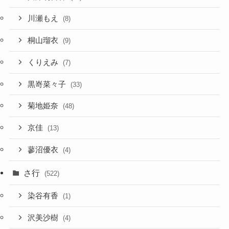
川瀬もえ
(8)
桐山瑠衣
(9)
くりえみ
(7)
黒嵜菜々子
(33)
菊地姫奈
(48)
京佳
(13)
蓼沼優衣
(4)
さ行
(522)
染谷有香
(1)
沢美沙樹
(4)