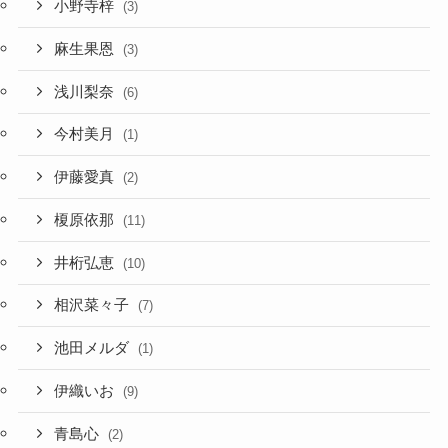
小野寺梓
(3)
麻生果恩
(3)
浅川梨奈
(6)
今村美月
(1)
伊藤愛真
(2)
榎原依那
(11)
井桁弘恵
(10)
相沢菜々子
(7)
池田メルダ
(1)
伊織いお
(9)
青島心
(2)