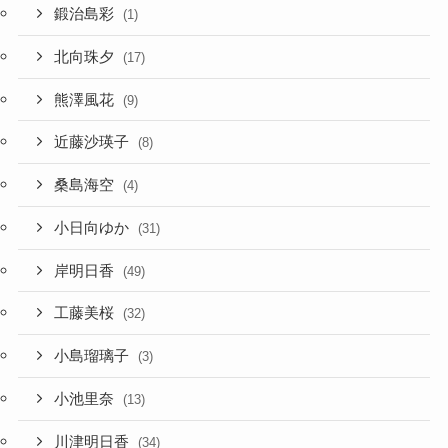
鍛治島彩
(1)
北向珠夕
(17)
熊澤風花
(9)
近藤沙瑛子
(8)
桑島海空
(4)
小日向ゆか
(31)
岸明日香
(49)
工藤美桜
(32)
小島瑠璃子
(3)
小池里奈
(13)
川津明日香
(34)