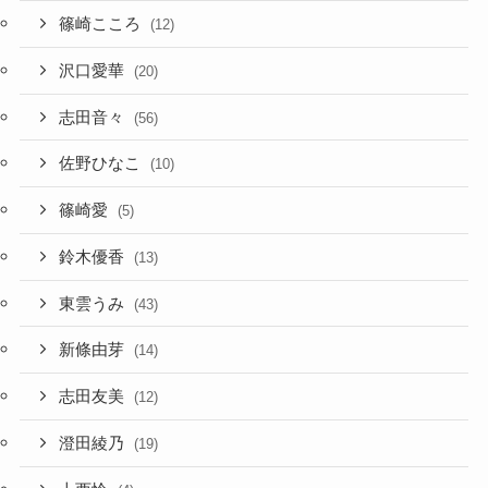
篠崎こころ
(12)
沢口愛華
(20)
志田音々
(56)
佐野ひなこ
(10)
篠崎愛
(5)
鈴木優香
(13)
東雲うみ
(43)
新條由芽
(14)
志田友美
(12)
澄田綾乃
(19)