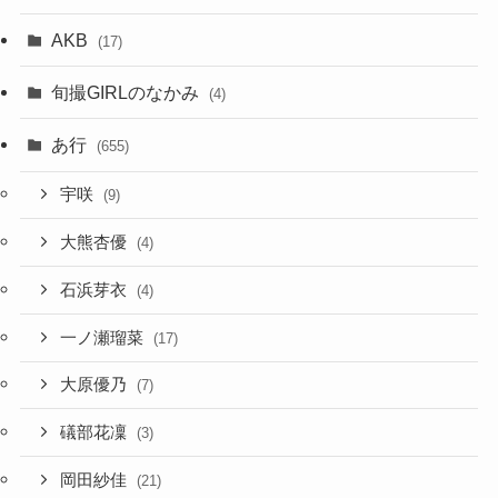
AKB
(17)
旬撮GIRLのなかみ
(4)
あ行
(655)
宇咲
(9)
大熊杏優
(4)
石浜芽衣
(4)
一ノ瀬瑠菜
(17)
大原優乃
(7)
礒部花凜
(3)
岡田紗佳
(21)