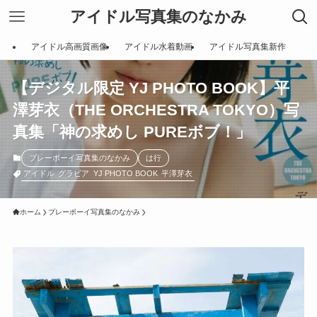
アイドル写真集のなかみ
アイドル高画質画像
アイドル水着動画
アイドル写真集新作
【デジタル限定 YJ PHOTO BOOK】平
澤芽衣（THE ORCHESTRA TOKYO）写
真集「神の求めし PUREボブ！」
プレーボーイ写真集のなかみ
は行
アイドル
グラビア
YJ PHOTO BOOK
平澤芽衣
ホーム
プレーボーイ写真集のなかみ