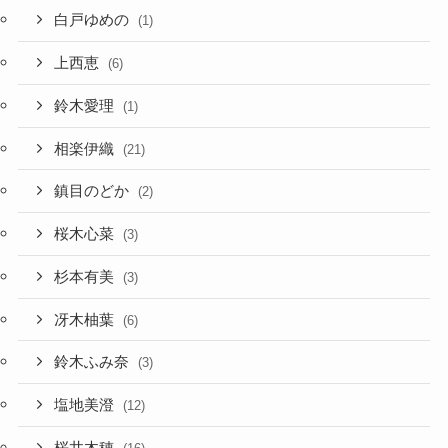
白戸ゆめの
(1)
上西恵
(6)
鈴木愛理
(1)
相楽伊織
(21)
鎮目のどか
(2)
桜木心菜
(3)
杉本有美
(3)
冴木柚葉
(6)
鈴木ふみ奈
(3)
塩地美澄
(12)
桜井木穂