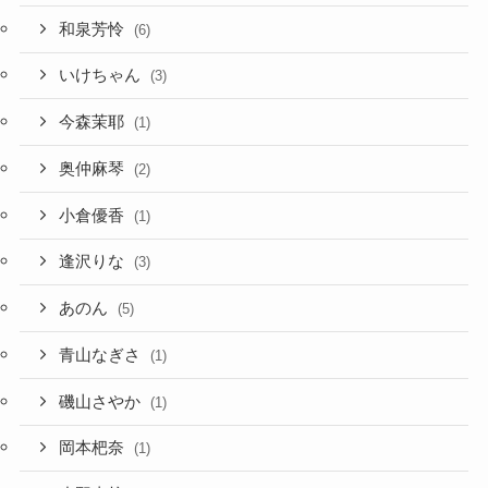
和泉芳怜
(6)
いけちゃん
(3)
今森茉耶
(1)
奥仲麻琴
(2)
小倉優香
(1)
逢沢りな
(3)
あのん
(5)
青山なぎさ
(1)
磯山さやか
(1)
岡本杷奈
(1)