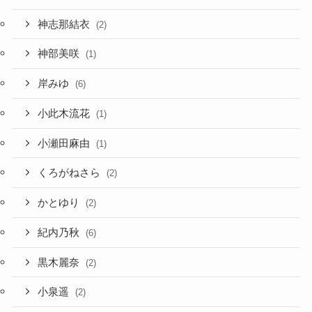
神志那結衣
(2)
神部美咲
(1)
岸みゆ
(6)
小此木流花
(1)
小瀬田麻由
(1)
くろがねさら
(2)
かとゆり
(2)
紀内乃秋
(6)
黒木麗奈
(2)
小泉遥
(2)