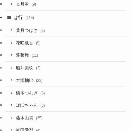
長月翠
(9)
は行
(414)
葉月つばさ
(5)
花咲楓香
(5)
蓬莱舞
(11)
船井美玖
(2)
本郷柚巴
(23)
橋本つむぎ
(3)
ぽぽちゃん
(3)
藤木由貴
(35)
蛭田愛梨
(4)