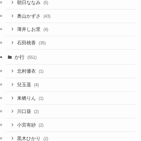
朝日ななみ
(5)
奥山かずさ
(43)
薄井しお里
(4)
石田桃香
(35)
か行
(551)
北村優衣
(1)
兒玉遥
(4)
来栖りん
(1)
川口葵
(2)
小宮有紗
(2)
黒木ひかり
(2)