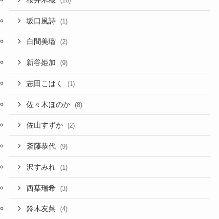
(16)
坂口風詩
(1)
白間美瑠
(2)
新谷姫加
(9)
志田こはく
(1)
佐々木ほのか
(8)
佐山すずか
(2)
斎藤恭代
(9)
沢すみれ
(1)
西葉瑞希
(3)
鈴木友菜
(4)