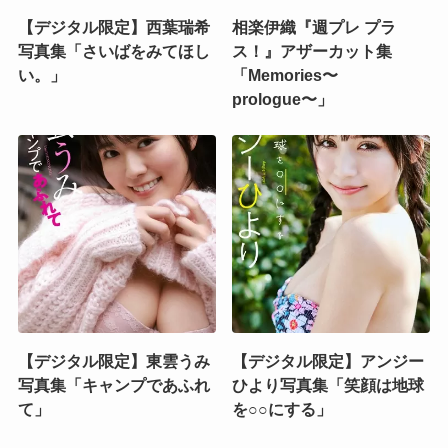
【デジタル限定】西葉瑞希
相楽伊織『週プレ プラ
写真集「さいばをみてほし
ス！』アザーカット集
い。」
「Memories〜
prologue〜」
【デジタル限定】東雲うみ
【デジタル限定】アンジー
写真集「キャンプであふれ
ひより写真集「笑顔は地球
て」
を○○にする」