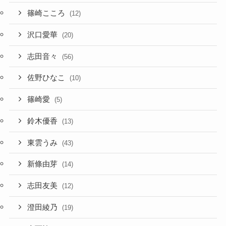
篠崎こころ
(12)
沢口愛華
(20)
志田音々
(56)
佐野ひなこ
(10)
篠崎愛
(5)
鈴木優香
(13)
東雲うみ
(43)
新條由芽
(14)
志田友美
(12)
澄田綾乃
(19)