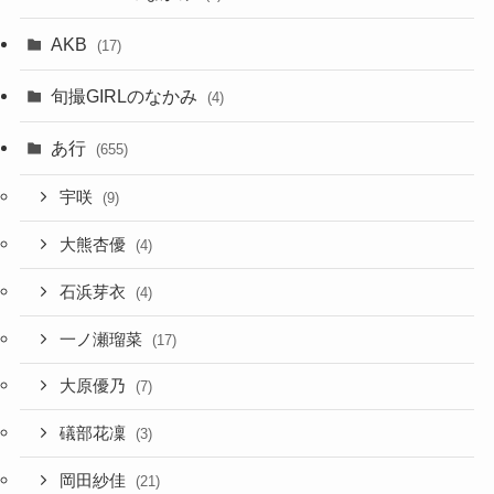
AKB
(17)
旬撮GIRLのなかみ
(4)
あ行
(655)
宇咲
(9)
大熊杏優
(4)
石浜芽衣
(4)
一ノ瀬瑠菜
(17)
大原優乃
(7)
礒部花凜
(3)
岡田紗佳
(21)