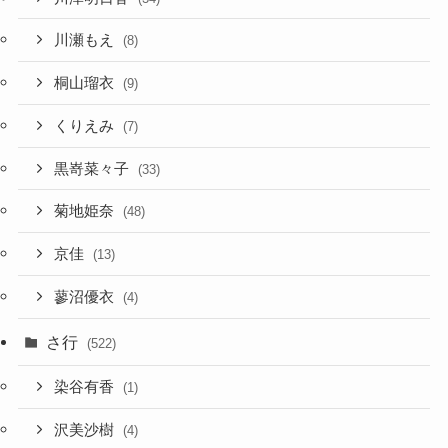
川瀬もえ
(8)
桐山瑠衣
(9)
くりえみ
(7)
黒嵜菜々子
(33)
菊地姫奈
(48)
京佳
(13)
蓼沼優衣
(4)
さ行
(522)
染谷有香
(1)
沢美沙樹
(4)