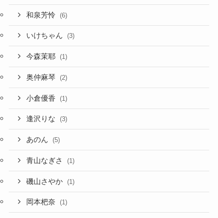
和泉芳怜
(6)
いけちゃん
(3)
今森茉耶
(1)
奥仲麻琴
(2)
小倉優香
(1)
逢沢りな
(3)
あのん
(5)
青山なぎさ
(1)
磯山さやか
(1)
岡本杷奈
(1)