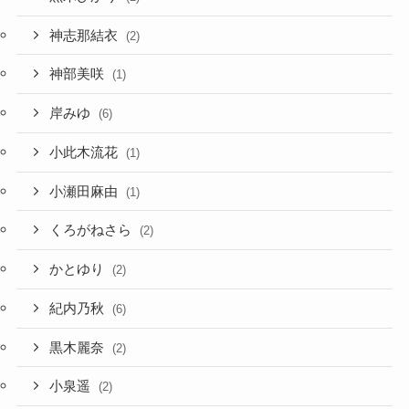
神志那結衣
(2)
神部美咲
(1)
岸みゆ
(6)
小此木流花
(1)
小瀬田麻由
(1)
くろがねさら
(2)
かとゆり
(2)
紀内乃秋
(6)
黒木麗奈
(2)
小泉遥
(2)