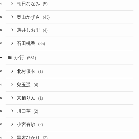
朝日ななみ
(5)
奥山かずさ
(43)
薄井しお里
(4)
石田桃香
(35)
か行
(551)
北村優衣
(1)
兒玉遥
(4)
来栖りん
(1)
川口葵
(2)
小宮有紗
(2)
黒木ひかり
(2)