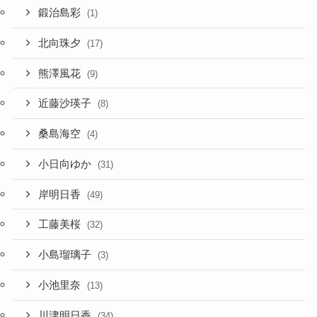
鍛治島彩
(1)
北向珠夕
(17)
熊澤風花
(9)
近藤沙瑛子
(8)
桑島海空
(4)
小日向ゆか
(31)
岸明日香
(49)
工藤美桜
(32)
小島瑠璃子
(3)
小池里奈
(13)
川津明日香
(34)