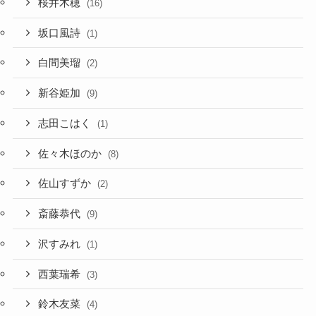
桜井木穂
(16)
坂口風詩
(1)
白間美瑠
(2)
新谷姫加
(9)
志田こはく
(1)
佐々木ほのか
(8)
佐山すずか
(2)
斎藤恭代
(9)
沢すみれ
(1)
西葉瑞希
(3)
鈴木友菜
(4)