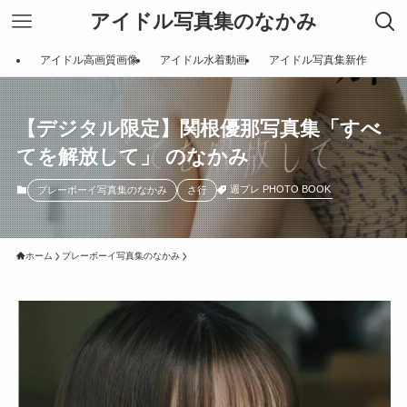
アイドル写真集のなかみ
アイドル高画質画像
アイドル水着動画
アイドル写真集新作
【デジタル限定】関根優那写真集「すべ
てを解放して」 のなかみ
週プレ PHOTO BOOK
プレーボーイ写真集のなかみ
さ行
ホーム
プレーボーイ写真集のなかみ