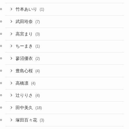
竹本あいり
(1)
武田玲奈
(7)
高宮まり
(3)
ちーまき
(1)
蓼沼優衣
(2)
豊島心桜
(4)
高橋凛
(4)
辻りりさ
(4)
田中美久
(18)
塚田百々花
(3)