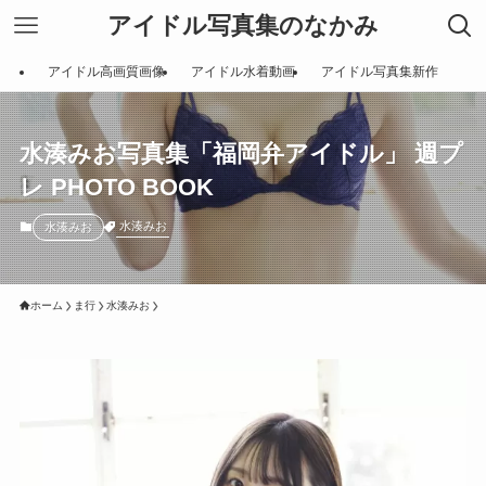
アイドル写真集のなかみ
アイドル高画質画像
アイドル水着動画
アイドル写真集新作
水湊みお写真集「福岡弁アイドル」 週プ
レ PHOTO BOOK
水湊みお
水湊みお
ホーム
ま行
水湊みお