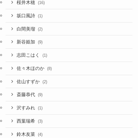
桜井木穂
(16)
坂口風詩
(1)
白間美瑠
(2)
新谷姫加
(9)
志田こはく
(1)
佐々木ほのか
(8)
佐山すずか
(2)
斎藤恭代
(9)
沢すみれ
(1)
西葉瑞希
(3)
鈴木友菜
(4)