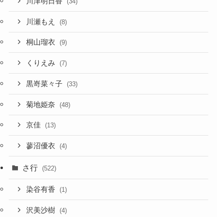
川津明日香
(34)
川瀬もえ
(8)
桐山瑠衣
(9)
くりえみ
(7)
黒嵜菜々子
(33)
菊地姫奈
(48)
京佳
(13)
蓼沼優衣
(4)
さ行
(522)
染谷有香
(1)
沢美沙樹
(4)