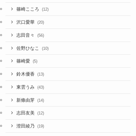
篠崎こころ
(12)
沢口愛華
(20)
志田音々
(56)
佐野ひなこ
(10)
篠崎愛
(5)
鈴木優香
(13)
東雲うみ
(43)
新條由芽
(14)
志田友美
(12)
澄田綾乃
(19)