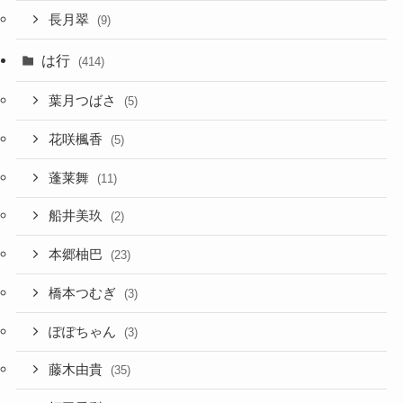
長月翠
(9)
は行
(414)
葉月つばさ
(5)
花咲楓香
(5)
蓬莱舞
(11)
船井美玖
(2)
本郷柚巴
(23)
橋本つむぎ
(3)
ぽぽちゃん
(3)
藤木由貴
(35)