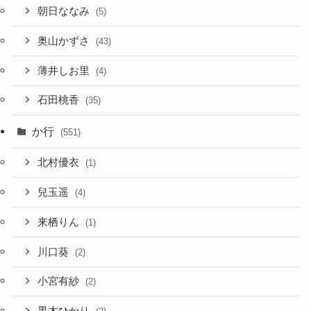
朝日ななみ
(5)
奥山かずさ
(43)
薄井しお里
(4)
石田桃香
(35)
か行
(551)
北村優衣
(1)
兒玉遥
(4)
来栖りん
(1)
川口葵
(2)
小宮有紗
(2)