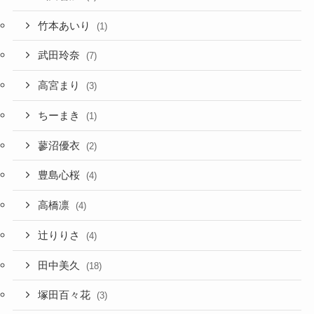
竹本あいり
(1)
武田玲奈
(7)
高宮まり
(3)
ちーまき
(1)
蓼沼優衣
(2)
豊島心桜
(4)
高橋凛
(4)
辻りりさ
(4)
田中美久
(18)
塚田百々花
(3)