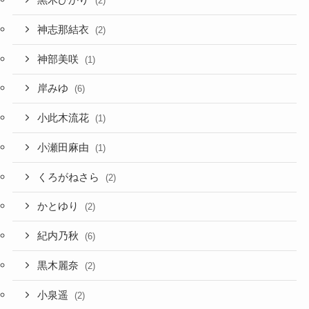
黒木ひかり
(2)
神志那結衣
(2)
神部美咲
(1)
岸みゆ
(6)
小此木流花
(1)
小瀬田麻由
(1)
くろがねさら
(2)
かとゆり
(2)
紀内乃秋
(6)
黒木麗奈
(2)
小泉遥
(2)