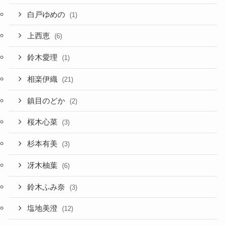
白戸ゆめの
(1)
上西恵
(6)
鈴木愛理
(1)
相楽伊織
(21)
鎮目のどか
(2)
桜木心菜
(3)
杉本有美
(3)
冴木柚葉
(6)
鈴木ふみ奈
(3)
塩地美澄
(12)