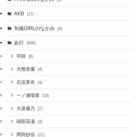
AKB
(17)
旬撮GIRLのなかみ
(4)
あ行
(658)
宇咲
(9)
大熊杏優
(4)
石浜芽衣
(4)
一ノ瀬瑠菜
(19)
大原優乃
(7)
礒部花凜
(3)
岡田紗佳
(21)