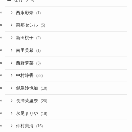
西永彩奈
(1)
菜那セシル
(5)
新田桃子
(2)
南里美希
(1)
西野夢菜
(3)
中村静香
(32)
似鳥沙也加
(18)
長澤茉里奈
(20)
永尾まりや
(19)
仲村美海
(16)