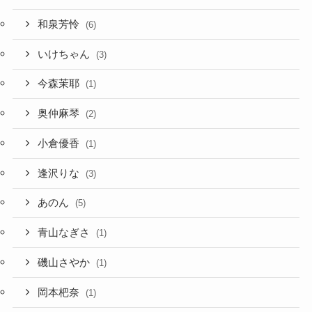
和泉芳怜
(6)
いけちゃん
(3)
今森茉耶
(1)
奥仲麻琴
(2)
小倉優香
(1)
逢沢りな
(3)
あのん
(5)
青山なぎさ
(1)
磯山さやか
(1)
岡本杷奈
(1)