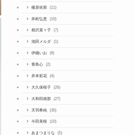
(11)
榎原依那
(10)
井桁弘恵
(7)
相沢菜々子
(1)
池田メルダ
(9)
伊織いお
(2)
青島心
(4)
井本彩花
(26)
大久保桜子
(27)
大和田南那
(30)
天羽希純
(10)
今田美桜
(5)
あまつまりな