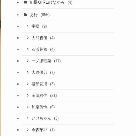
旬撮GIRLのなかみ
(4)
あ行
(655)
(9)
宇咲
(4)
大熊杏優
(4)
石浜芽衣
(17)
一ノ瀬瑠菜
(7)
大原優乃
(3)
礒部花凜
(21)
岡田紗佳
(6)
和泉芳怜
(3)
いけちゃん
(1)
今森茉耶