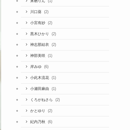
(1)
来栖りん
(2)
川口葵
(2)
小宮有紗
(2)
黒木ひかり
(2)
神志那結衣
(1)
神部美咲
(6)
岸みゆ
(1)
小此木流花
(1)
小瀬田麻由
(2)
くろがねさら
(2)
かとゆり
(6)
紀内乃秋