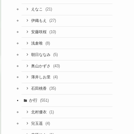
(21)
えなこ
(27)
伊織もえ
(10)
安藤咲桜
(8)
浅倉唯
(5)
朝日ななみ
(43)
奥山かずさ
(4)
薄井しお里
(35)
石田桃香
か行
(551)
(1)
北村優衣
(4)
兒玉遥