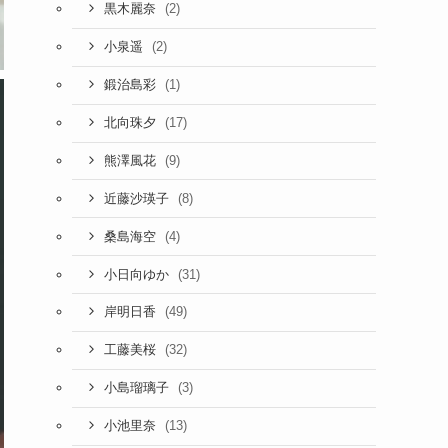
(2)
黒木麗奈
(2)
小泉遥
(1)
鍛治島彩
(17)
北向珠夕
(9)
熊澤風花
(8)
近藤沙瑛子
(4)
桑島海空
(31)
小日向ゆか
(49)
岸明日香
(32)
工藤美桜
(3)
小島瑠璃子
(13)
小池里奈