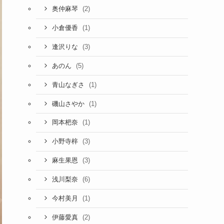
(2)
奥仲麻琴
(1)
小倉優香
(3)
逢沢りな
(5)
あのん
(1)
青山なぎさ
(1)
磯山さやか
(1)
岡本杷奈
(3)
小野寺梓
(3)
麻生果恩
(6)
浅川梨奈
(1)
今村美月
(2)
伊藤愛真