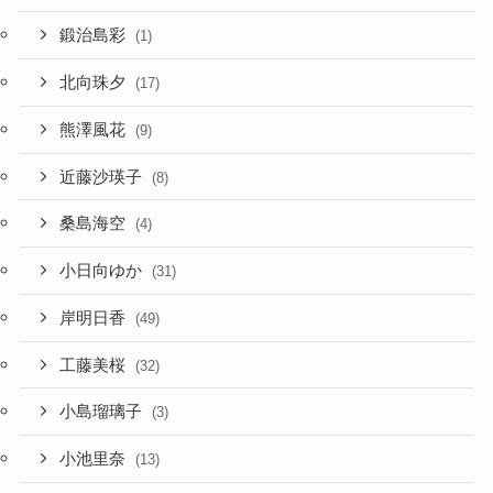
鍛治島彩
(1)
北向珠夕
(17)
熊澤風花
(9)
近藤沙瑛子
(8)
桑島海空
(4)
小日向ゆか
(31)
岸明日香
(49)
工藤美桜
(32)
小島瑠璃子
(3)
小池里奈
(13)