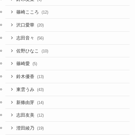
篠崎こころ
(12)
沢口愛華
(20)
志田音々
(56)
佐野ひなこ
(10)
篠崎愛
(5)
鈴木優香
(13)
東雲うみ
(43)
新條由芽
(14)
志田友美
(12)
澄田綾乃
(19)