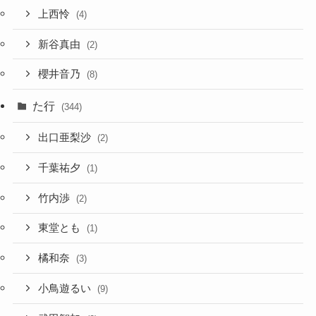
上西怜
(4)
新谷真由
(2)
櫻井音乃
(8)
た行
(344)
出口亜梨沙
(2)
千葉祐夕
(1)
竹内渉
(2)
東堂とも
(1)
橘和奈
(3)
小鳥遊るい
(9)