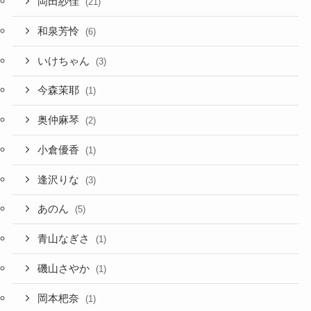
岡田紗佳
(21)
和泉芳怜
(6)
いけちゃん
(3)
今森茉耶
(1)
奥仲麻琴
(2)
小倉優香
(1)
逢沢りな
(3)
あのん
(5)
青山なぎさ
(1)
磯山さやか
(1)
岡本杷奈
(1)