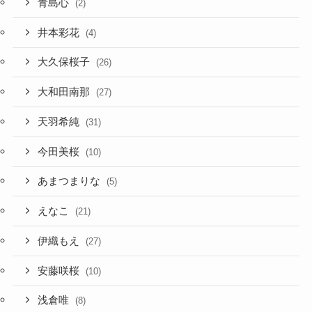
青島心
(2)
井本彩花
(4)
大久保桜子
(26)
大和田南那
(27)
天羽希純
(31)
今田美桜
(10)
あまつまりな
(5)
えなこ
(21)
伊織もえ
(27)
安藤咲桜
(10)
浅倉唯
(8)