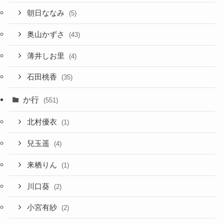
朝日ななみ
(5)
奥山かずさ
(43)
薄井しお里
(4)
石田桃香
(35)
か行
(551)
北村優衣
(1)
兒玉遥
(4)
来栖りん
(1)
川口葵
(2)
小宮有紗
(2)