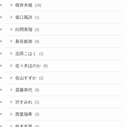
桜井木穂
(16)
坂口風詩
(1)
白間美瑠
(2)
新谷姫加
(9)
志田こはく
(1)
佐々木ほのか
(8)
佐山すずか
(2)
斎藤恭代
(9)
沢すみれ
(1)
西葉瑞希
(3)
鈴木友菜
(4)