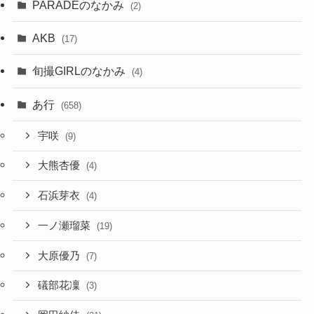
PARADEのなかみ
(2)
AKB
(17)
旬撮GIRLのなかみ
(4)
あ行
(658)
宇咲
(9)
大熊杏優
(4)
石浜芽衣
(4)
一ノ瀬瑠菜
(19)
大原優乃
(7)
礒部花凜
(3)