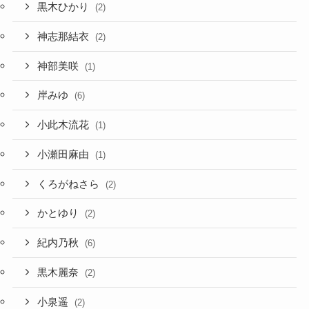
黒木ひかり
(2)
神志那結衣
(2)
神部美咲
(1)
岸みゆ
(6)
小此木流花
(1)
小瀬田麻由
(1)
くろがねさら
(2)
かとゆり
(2)
紀内乃秋
(6)
黒木麗奈
(2)
小泉遥
(2)