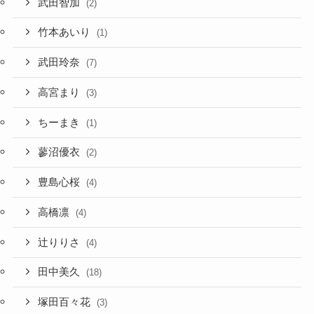
武田智加
(2)
竹本あいり
(1)
武田玲奈
(7)
高宮まり
(3)
ちーまき
(1)
蓼沼優衣
(2)
豊島心桜
(4)
高橋凛
(4)
辻りりさ
(4)
田中美久
(18)
塚田百々花
(3)