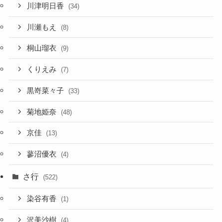
川津明日香
(34)
川瀬もえ
(8)
桐山瑠衣
(9)
くりえみ
(7)
黒嵜菜々子
(33)
菊地姫奈
(48)
京佳
(13)
蓼沼優衣
(4)
さ行
(522)
染谷有香
(1)
沢美沙樹
(4)