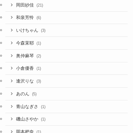
岡田紗佳
(21)
和泉芳怜
(6)
いけちゃん
(3)
今森茉耶
(1)
奥仲麻琴
(2)
小倉優香
(1)
逢沢りな
(3)
あのん
(5)
青山なぎさ
(1)
磯山さやか
(1)
岡本杷奈
(1)