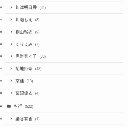
川津明日香
(34)
川瀬もえ
(8)
桐山瑠衣
(9)
くりえみ
(7)
黒嵜菜々子
(33)
菊地姫奈
(48)
京佳
(13)
蓼沼優衣
(4)
さ行
(522)
染谷有香
(1)