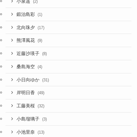
小泉遥
(2)
鍛治島彩
(1)
北向珠夕
(17)
熊澤風花
(9)
近藤沙瑛子
(8)
桑島海空
(4)
小日向ゆか
(31)
岸明日香
(49)
工藤美桜
(32)
小島瑠璃子
(3)
小池里奈
(13)