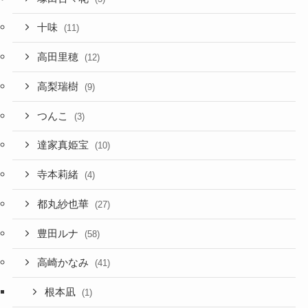
十味
(11)
高田里穂
(12)
高梨瑞樹
(9)
つんこ
(3)
達家真姫宝
(10)
寺本莉緒
(4)
都丸紗也華
(27)
豊田ルナ
(58)
高崎かなみ
(41)
根本凪
(1)