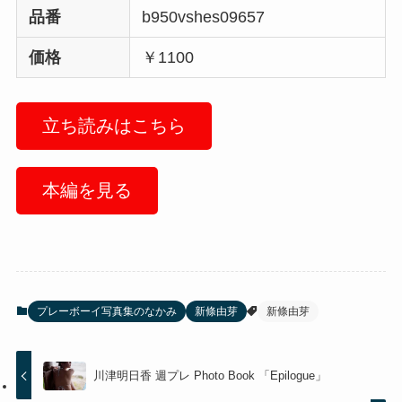
品番
b950vshes09657
価格
￥1100
立ち読みはこちら
本編を見る
プレーボーイ写真集のなかみ
新條由芽
新條由芽
川津明日香 週プレ Photo Book 「Epilogue」