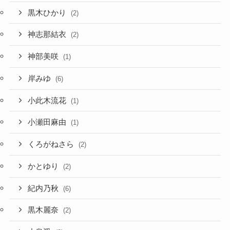
黒木ひかり
(2)
神志那結衣
(2)
神部美咲
(1)
岸みゆ
(6)
小此木流花
(1)
小瀬田麻由
(1)
くろがねさら
(2)
かとゆり
(2)
紀内乃秋
(6)
黒木麗奈
(2)