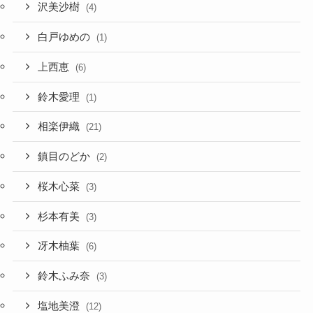
沢美沙樹
(4)
白戸ゆめの
(1)
上西恵
(6)
鈴木愛理
(1)
相楽伊織
(21)
鎮目のどか
(2)
桜木心菜
(3)
杉本有美
(3)
冴木柚葉
(6)
鈴木ふみ奈
(3)
塩地美澄
(12)