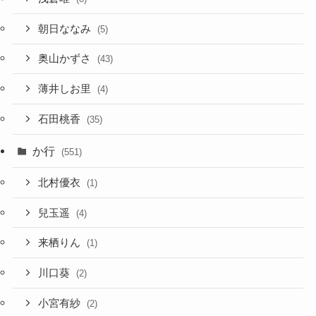
朝日ななみ
(5)
奥山かずさ
(43)
薄井しお里
(4)
石田桃香
(35)
か行
(551)
北村優衣
(1)
兒玉遥
(4)
来栖りん
(1)
川口葵
(2)
小宮有紗
(2)