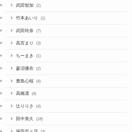
武田智加
(2)
竹本あいり
(1)
武田玲奈
(7)
高宮まり
(3)
ちーまき
(1)
蓼沼優衣
(2)
豊島心桜
(4)
高橋凛
(4)
辻りりさ
(4)
田中美久
(18)
塚田百々花
(3)