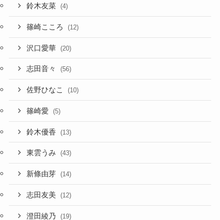
鈴木友菜
(4)
篠崎こころ
(12)
沢口愛華
(20)
志田音々
(56)
佐野ひなこ
(10)
篠崎愛
(5)
鈴木優香
(13)
東雲うみ
(43)
新條由芽
(14)
志田友美
(12)
澄田綾乃
(19)