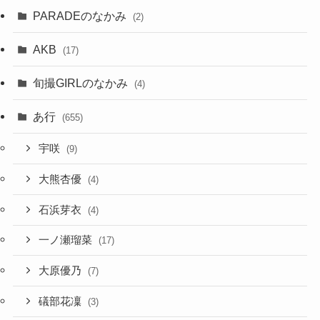
PARADEのなかみ
(2)
AKB
(17)
旬撮GIRLのなかみ
(4)
あ行
(655)
宇咲
(9)
大熊杏優
(4)
石浜芽衣
(4)
一ノ瀬瑠菜
(17)
大原優乃
(7)
礒部花凜
(3)