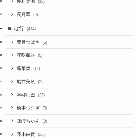
仲村美海
(16)
長月翠
(9)
は行
(414)
葉月つばさ
(5)
花咲楓香
(5)
蓬莱舞
(11)
船井美玖
(2)
本郷柚巴
(23)
橋本つむぎ
(3)
ぽぽちゃん
(3)
藤木由貴
(35)