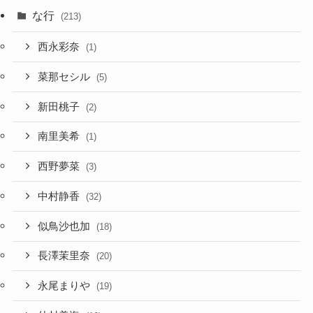
な行
(213)
西永彩奈
(1)
菜那セシル
(5)
新田桃子
(2)
南里美希
(1)
西野夢菜
(3)
中村静香
(32)
似鳥沙也加
(18)
長澤茉里奈
(20)
永尾まりや
(19)