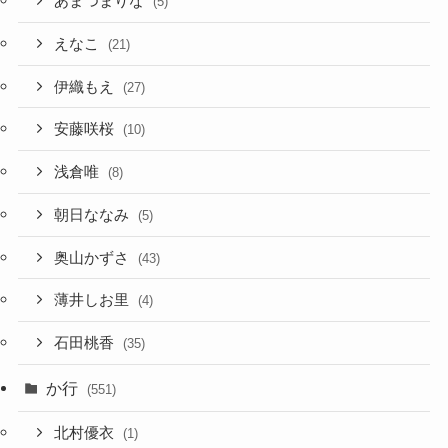
あまつまりな
(5)
えなこ
(21)
伊織もえ
(27)
安藤咲桜
(10)
浅倉唯
(8)
朝日ななみ
(5)
奥山かずさ
(43)
薄井しお里
(4)
石田桃香
(35)
か行
(551)
北村優衣
(1)