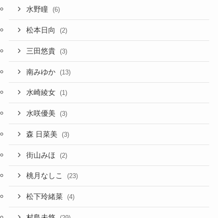
水野瞳
(6)
松本日向
(2)
三田悠貴
(3)
南みゆか
(13)
水崎綾女
(1)
水咲優美
(3)
森 日菜美
(3)
街山みほ
(2)
桃月なしこ
(23)
松下玲緒菜
(4)
村島未悠
(29)