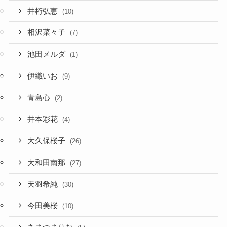
井桁弘恵
(10)
相沢菜々子
(7)
池田メルダ
(1)
伊織いお
(9)
青島心
(2)
井本彩花
(4)
大久保桜子
(26)
大和田南那
(27)
天羽希純
(30)
今田美桜
(10)