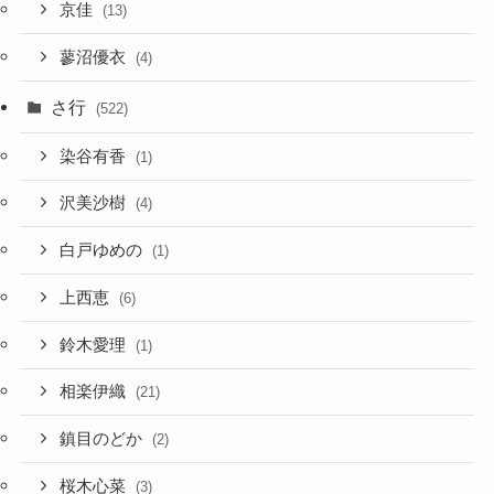
京佳
(13)
蓼沼優衣
(4)
さ行
(522)
染谷有香
(1)
沢美沙樹
(4)
白戸ゆめの
(1)
上西恵
(6)
鈴木愛理
(1)
相楽伊織
(21)
鎮目のどか
(2)
桜木心菜
(3)