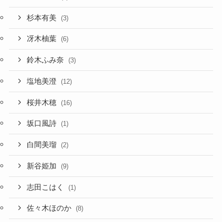
杉本有美
(3)
冴木柚葉
(6)
鈴木ふみ奈
(3)
塩地美澄
(12)
桜井木穂
(16)
坂口風詩
(1)
白間美瑠
(2)
新谷姫加
(9)
志田こはく
(1)
佐々木ほのか
(8)