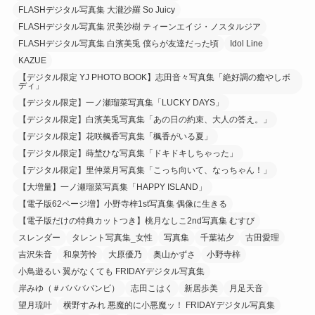
FLASHデジタル写真集 大瀧沙羅 So Juicy
FLASHデジタル写真集 沢美沙樹 ティーンエイジ・ノスタルジア
FLASHデジタル写真集 白濱美兎 僕らが友達だった頃
Idol Line
KAZUE
【デジタル限定 YJ PHOTO BOOK】志田音々写真集「絶好調の癒やしボ
ディ」
【デジタル限定】一ノ瀬瑠菜写真集「LUCKY DAYS」
【デジタル限定】白濱美兎写真集「あの日の約束、大人の答え。」
【デジタル限定】花咲楓香写真集「楓香がいる夏」
【デジタル限定】蒔埜ひな写真集「ドキドキしちゃった」
【デジタル限定】里仲菜月写真集「こっち向いて、なっちゃん！」
【大増量】一ノ瀬瑠菜写真集「HAPPY ISLAND」
【電子版62ページ増】小野寺梓1st写真集 偶像に生きる
【電子版だけの特典カットつき】桃月なしこ2nd写真集 むすび
スレンダー
タレント写真集_女性
写真集
千葉祐夕
古田愛理
吉沢朱音
和泉芳怜
大原優乃
奥山かずさ
小野寺梓
小鳥遊るい 翼がなくても FRIDAYデジタル写真集
岸みゆ（＃ババババンビ）
志田こはく
新居歩美
月足天音
望月琉叶
横野すみれ 悪魔的に小悪魔ッ！ FRIDAYデジタル写真集