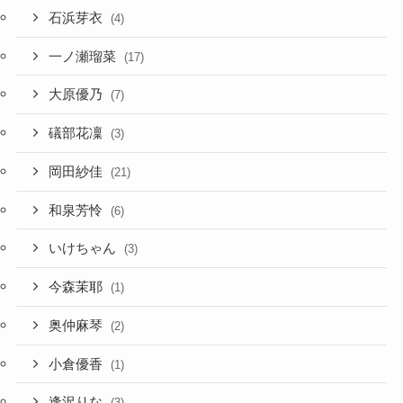
石浜芽衣
(4)
一ノ瀬瑠菜
(17)
大原優乃
(7)
礒部花凜
(3)
岡田紗佳
(21)
和泉芳怜
(6)
いけちゃん
(3)
今森茉耶
(1)
奥仲麻琴
(2)
小倉優香
(1)
逢沢りな
(3)