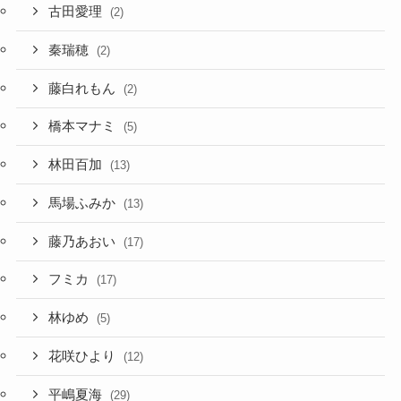
古田愛理
(2)
秦瑞穂
(2)
藤白れもん
(2)
橋本マナミ
(5)
林田百加
(13)
馬場ふみか
(13)
藤乃あおい
(17)
フミカ
(17)
林ゆめ
(5)
花咲ひより
(12)
平嶋夏海
(29)