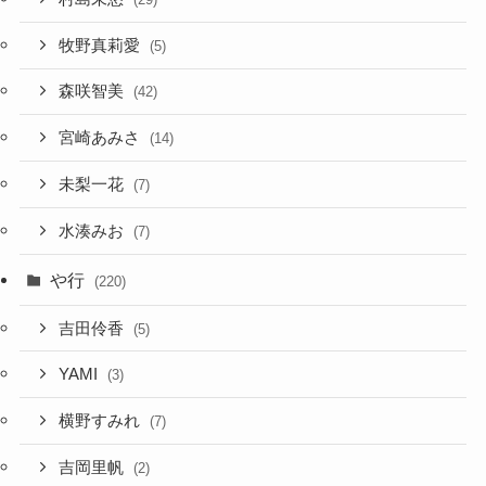
牧野真莉愛
(5)
森咲智美
(42)
宮崎あみさ
(14)
未梨一花
(7)
水湊みお
(7)
や行
(220)
吉田伶香
(5)
YAMI
(3)
横野すみれ
(7)
吉岡里帆
(2)