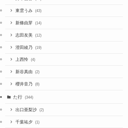
東雲うみ
(43)
新條由芽
(14)
志田友美
(12)
澄田綾乃
(19)
上西怜
(4)
新谷真由
(2)
櫻井音乃
(8)
た行
(344)
出口亜梨沙
(2)
千葉祐夕
(1)