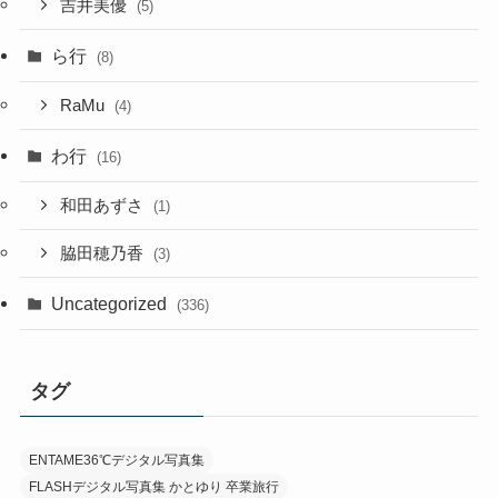
吉井美優
(5)
ら行
(8)
RaMu
(4)
わ行
(16)
和田あずさ
(1)
脇田穂乃香
(3)
Uncategorized
(336)
タグ
ENTAME36℃デジタル写真集
FLASHデジタル写真集 かとゆり 卒業旅行