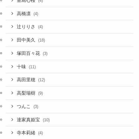
豊島心桜
(4)
高橋凛
(4)
辻りりさ
(4)
田中美久
(18)
塚田百々花
(3)
十味
(11)
高田里穂
(12)
高梨瑞樹
(9)
つんこ
(3)
達家真姫宝
(10)
寺本莉緒
(4)