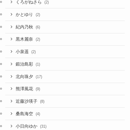
くろがねさら
(2)
かとゆり
(2)
紀内乃秋
(6)
黒木麗奈
(2)
小泉遥
(2)
鍛治島彩
(1)
北向珠夕
(17)
熊澤風花
(9)
近藤沙瑛子
(8)
桑島海空
(4)
小日向ゆか
(31)