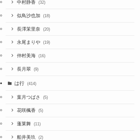
中村静香
(32)
似鳥沙也加
(18)
長澤茉里奈
(20)
永尾まりや
(19)
仲村美海
(16)
長月翠
(9)
は行
(414)
葉月つばさ
(5)
花咲楓香
(5)
蓬莱舞
(11)
船井美玖
(2)