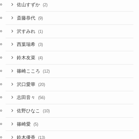
佐山すずか
(2)
斎藤恭代
(9)
沢すみれ
(1)
西葉瑞希
(3)
鈴木友菜
(4)
篠崎こころ
(12)
沢口愛華
(20)
志田音々
(56)
佐野ひなこ
(10)
篠崎愛
(5)
鈴木優香
(13)