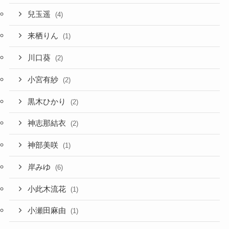
兒玉遥
(4)
来栖りん
(1)
川口葵
(2)
小宮有紗
(2)
黒木ひかり
(2)
神志那結衣
(2)
神部美咲
(1)
岸みゆ
(6)
小此木流花
(1)
小瀬田麻由
(1)