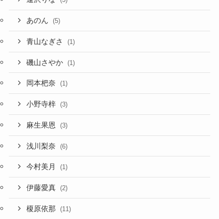
あのん
(5)
青山なぎさ
(1)
磯山さやか
(1)
岡本杷奈
(1)
小野寺梓
(3)
麻生果恩
(3)
浅川梨奈
(6)
今村美月
(1)
伊藤愛真
(2)
榎原依那
(11)