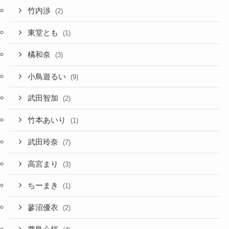
竹内渉
(2)
東堂とも
(1)
橘和奈
(3)
小鳥遊るい
(9)
武田智加
(2)
竹本あいり
(1)
武田玲奈
(7)
高宮まり
(3)
ちーまき
(1)
蓼沼優衣
(2)