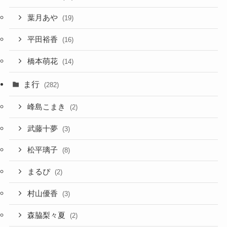
葉月あや
(19)
平田裕香
(16)
橋本萌花
(14)
ま行
(282)
峰島こまき
(2)
武藤十夢
(3)
松平璃子
(8)
まるぴ
(2)
村山優香
(3)
森脇梨々夏
(2)