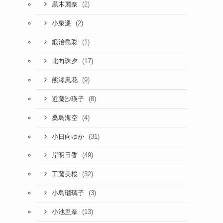
(2)
黒木麗奈
(2)
小泉遥
(1)
鍛治島彩
(17)
北向珠夕
(9)
熊澤風花
(8)
近藤沙瑛子
(4)
桑島海空
(31)
小日向ゆか
(49)
岸明日香
(32)
工藤美桜
(3)
小島瑠璃子
(13)
小池里奈