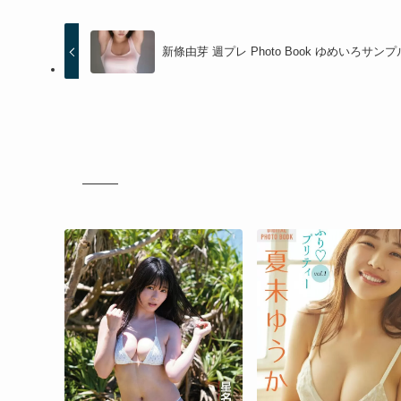
新條由芽 週プレ Photo Book ゆめいろサンプ