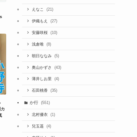
(21)
えなこ
s
(27)
伊織もえ
(10)
安藤咲桜
(8)
浅倉唯
(5)
朝日ななみ
(43)
奥山かずさ
(4)
薄井しお里
(35)
石田桃香
か行
っ
(551)
開カ
(1)
北村優衣
真
(4)
兒玉遥