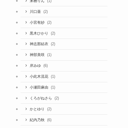
(1)
来栖りん
(2)
川口葵
(2)
小宮有紗
(2)
黒木ひかり
(2)
神志那結衣
(1)
神部美咲
(6)
岸みゆ
(1)
小此木流花
(1)
小瀬田麻由
(2)
くろがねさら
(2)
かとゆり
(6)
紀内乃秋