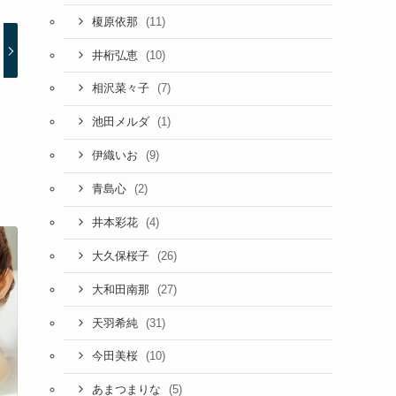
(11)
榎原依那
(10)
井桁弘恵
(7)
相沢菜々子
(1)
池田メルダ
(9)
伊織いお
(2)
青島心
(4)
井本彩花
(26)
大久保桜子
(27)
大和田南那
(31)
天羽希純
(10)
今田美桜
(5)
あまつまりな