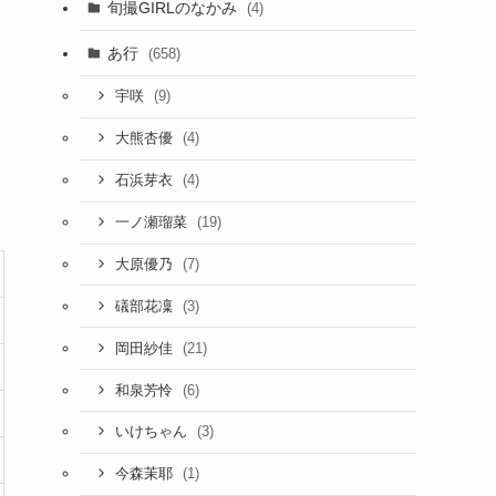
旬撮GIRLのなかみ
(4)
あ行
(658)
(9)
宇咲
(4)
大熊杏優
(4)
石浜芽衣
(19)
一ノ瀬瑠菜
(7)
大原優乃
(3)
礒部花凜
(21)
岡田紗佳
(6)
和泉芳怜
(3)
いけちゃん
(1)
今森茉耶