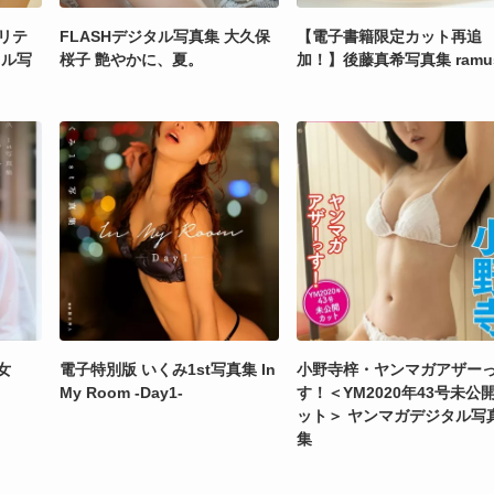
リテ
FLASHデジタル写真集 大久保
【電子書籍限定カット再追
ジタル写
桜子 艶やかに、夏。
加！】後藤真希写真集 ramu
女
電子特別版 いくみ1st写真集 In
小野寺梓・ヤンマガアザー
My Room -Day1-
す！＜YM2020年43号未公
ット＞ ヤンマガデジタル写
集