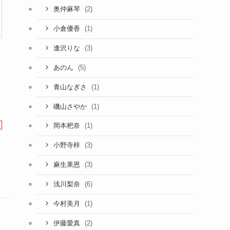
(2)
奥仲麻琴
(1)
小倉優香
(3)
逢沢りな
(5)
あのん
(1)
青山なぎさ
(1)
磯山さやか
(1)
岡本杷奈
(3)
小野寺梓
(3)
麻生果恩
(6)
浅川梨奈
(1)
今村美月
(2)
伊藤愛真