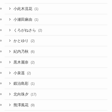
小此木流花
(1)
小瀬田麻由
(1)
くろがねさら
(2)
かとゆり
(2)
紀内乃秋
(6)
黒木麗奈
(2)
小泉遥
(2)
鍛治島彩
(1)
北向珠夕
(17)
熊澤風花
(9)