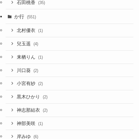
石田桃香
(35)
か行
(551)
北村優衣
(1)
兒玉遥
(4)
来栖りん
(1)
川口葵
(2)
小宮有紗
(2)
黒木ひかり
(2)
神志那結衣
(2)
神部美咲
(1)
岸みゆ
(6)