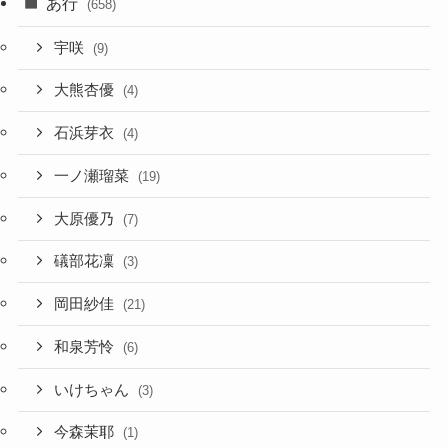
あ行
(658)
宇咲
(9)
大熊杏優
(4)
石浜芽衣
(4)
一ノ瀬瑠菜
(19)
大原優乃
(7)
礒部花凜
(3)
岡田紗佳
(21)
和泉芳怜
(6)
いけちゃん
(3)
今森茉耶
(1)