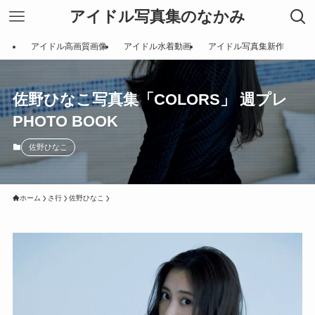
アイドル写真集のなかみ
アイドル高画質画像
アイドル水着動画
アイドル写真集新作
佐野ひなこ写真集「COLORS」 週プレ
PHOTO BOOK
佐野ひなこ
ホーム
さ行
佐野ひなこ