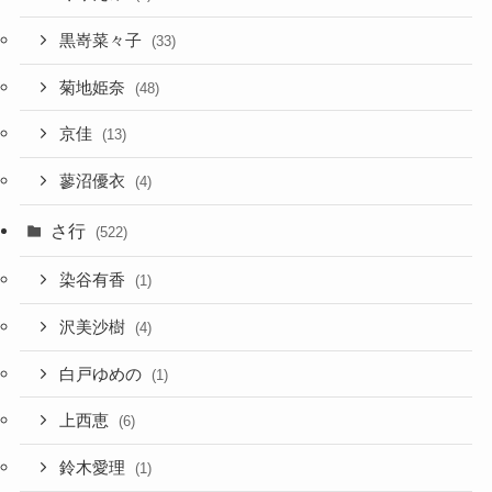
黒嵜菜々子
(33)
菊地姫奈
(48)
京佳
(13)
蓼沼優衣
(4)
さ行
(522)
染谷有香
(1)
沢美沙樹
(4)
白戸ゆめの
(1)
上西恵
(6)
鈴木愛理
(1)