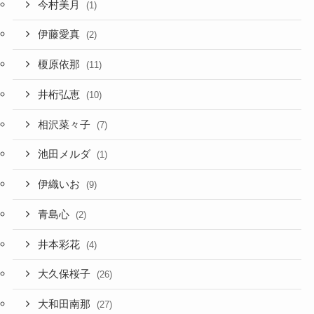
今村美月
(1)
伊藤愛真
(2)
榎原依那
(11)
井桁弘恵
(10)
相沢菜々子
(7)
池田メルダ
(1)
伊織いお
(9)
青島心
(2)
井本彩花
(4)
大久保桜子
(26)
大和田南那
(27)