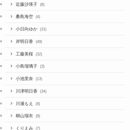
近藤沙瑛子
(8)
桑島海空
(4)
小日向ゆか
(31)
岸明日香
(49)
工藤美桜
(32)
小島瑠璃子
(3)
小池里奈
(13)
川津明日香
(34)
川瀬もえ
(8)
桐山瑠衣
(9)
くりえみ
(7)