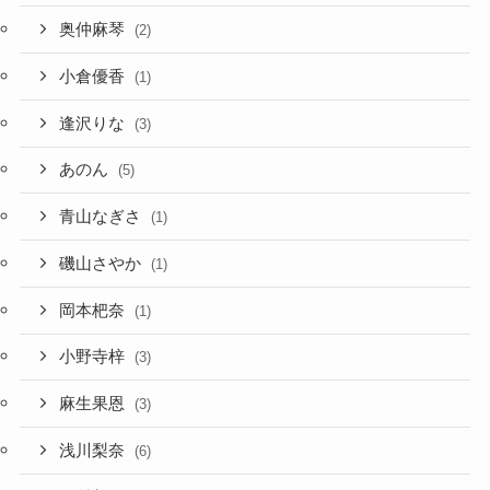
奥仲麻琴
(2)
小倉優香
(1)
逢沢りな
(3)
あのん
(5)
青山なぎさ
(1)
磯山さやか
(1)
岡本杷奈
(1)
小野寺梓
(3)
麻生果恩
(3)
浅川梨奈
(6)