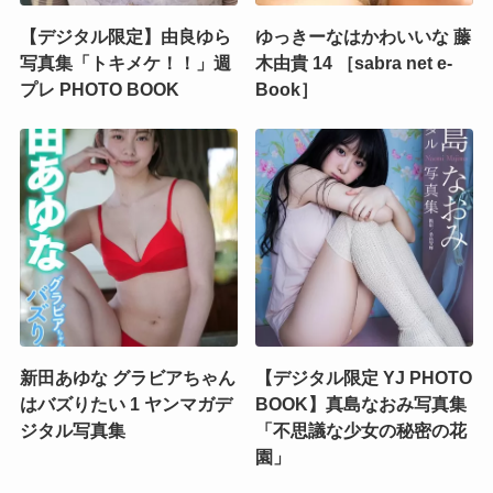
【デジタル限定】由良ゆら
ゆっきーなはかわいいな 藤
写真集「トキメケ！！」週
木由貴 14 ［sabra net e-
プレ PHOTO BOOK
Book］
新田あゆな グラビアちゃん
【デジタル限定 YJ PHOTO
はバズりたい 1 ヤンマガデ
BOOK】真島なおみ写真集
ジタル写真集
「不思議な少女の秘密の花
園」