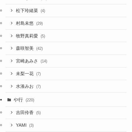
松下玲緒菜
(4)
村島未悠
(29)
牧野真莉愛
(5)
森咲智美
(42)
宮崎あみさ
(14)
未梨一花
(7)
水湊みお
(7)
や行
(220)
吉田伶香
(5)
YAMI
(3)