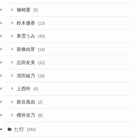
篠崎愛
(5)
鈴木優香
(13)
東雲うみ
(43)
新條由芽
(14)
志田友美
(12)
澄田綾乃
(19)
上西怜
(4)
新谷真由
(2)
櫻井音乃
(8)
た行
(344)