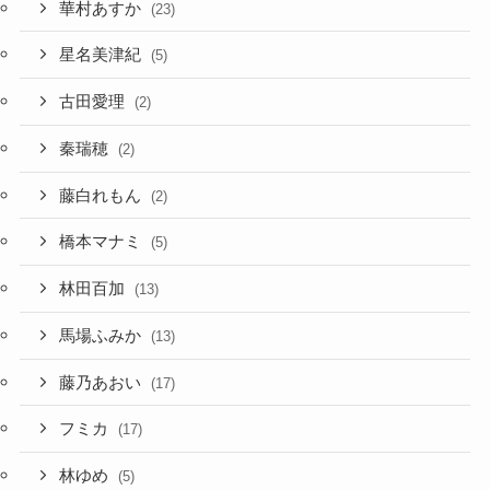
華村あすか
(23)
星名美津紀
(5)
古田愛理
(2)
秦瑞穂
(2)
藤白れもん
(2)
橋本マナミ
(5)
林田百加
(13)
馬場ふみか
(13)
藤乃あおい
(17)
フミカ
(17)
林ゆめ
(5)