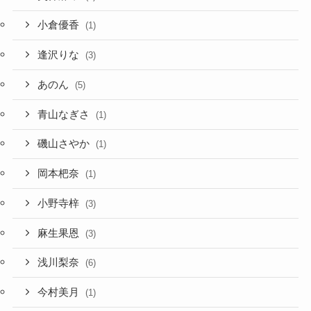
小倉優香
(1)
逢沢りな
(3)
あのん
(5)
青山なぎさ
(1)
磯山さやか
(1)
岡本杷奈
(1)
小野寺梓
(3)
麻生果恩
(3)
浅川梨奈
(6)
今村美月
(1)