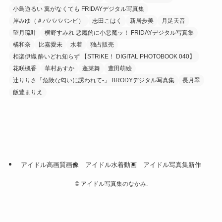
小鳥遊るい 翼がなくても FRIDAYデジタル写真集
岸みゆ（＃ババババンビ）
志田こはく
新居歩美
月足天音
望月琉叶
横野すみれ 悪魔的に小悪魔ッ！ FRIDAYデジタル写真集
橘和奈
比嘉愛未
水着
独占販売
相楽伊織 酔いどれ知らず 【STRiKE！ DIGITAL PHOTOBOOK 040】
花咲楓香
華村あすか
蓬莱舞
豊田萌絵
辻りりさ「危険な匂いに誘われて-」 BRODYデジタル写真集
長月翠
飯豊まりえ
アイドル高画質画像
アイドル水着動画
アイドル写真集新作
©
アイドル写真集のなかみ.