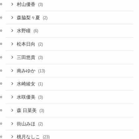
村山優香
(3)
森脇梨々夏
(2)
水野瞳
(6)
松本日向
(2)
三田悠貴
(3)
南みゆか
(13)
水崎綾女
(1)
水咲優美
(3)
森 日菜美
(3)
街山みほ
(2)
桃月なしこ
(23)