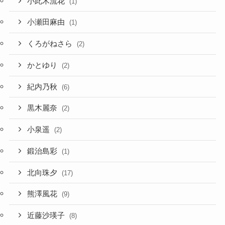
小此木流花
(1)
小瀬田麻由
(1)
くろがねさら
(2)
かとゆり
(2)
紀内乃秋
(6)
黒木麗奈
(2)
小泉遥
(2)
鍛治島彩
(1)
北向珠夕
(17)
熊澤風花
(9)
近藤沙瑛子
(8)