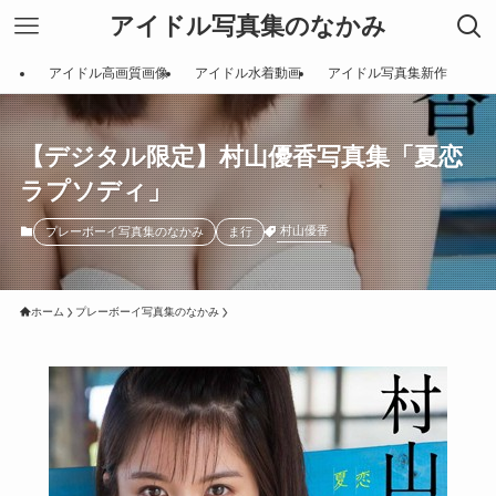
アイドル写真集のなかみ
アイドル高画質画像
アイドル水着動画
アイドル写真集新作
【デジタル限定】村山優香写真集「夏恋
ラプソディ」
村山優香
プレーボーイ写真集のなかみ
ま行
ホーム
プレーボーイ写真集のなかみ