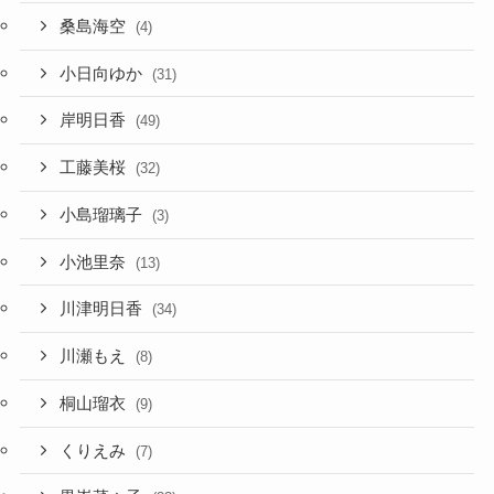
桑島海空
(4)
小日向ゆか
(31)
岸明日香
(49)
工藤美桜
(32)
小島瑠璃子
(3)
小池里奈
(13)
川津明日香
(34)
川瀬もえ
(8)
桐山瑠衣
(9)
くりえみ
(7)