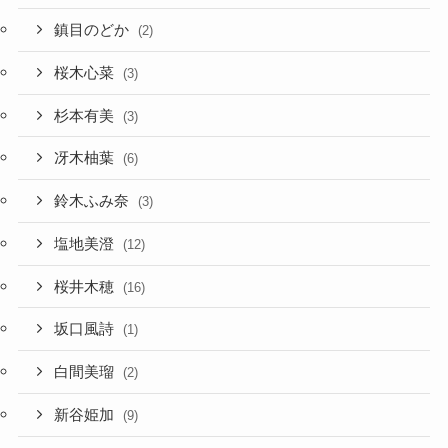
鎮目のどか
(2)
桜木心菜
(3)
杉本有美
(3)
冴木柚葉
(6)
鈴木ふみ奈
(3)
塩地美澄
(12)
桜井木穂
(16)
坂口風詩
(1)
白間美瑠
(2)
新谷姫加
(9)