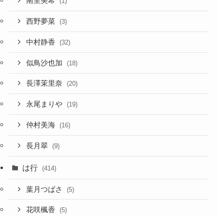
南里美希
(1)
西野夢菜
(3)
中村静香
(32)
似鳥沙也加
(18)
長澤茉里奈
(20)
永尾まりや
(19)
仲村美海
(16)
長月翠
(9)
は行
(414)
葉月つばさ
(5)
花咲楓香
(5)