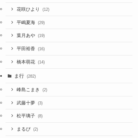
花咲ひより
(12)
平嶋夏海
(29)
葉月あや
(19)
平田裕香
(16)
橋本萌花
(14)
ま行
(282)
峰島こまき
(2)
武藤十夢
(3)
松平璃子
(8)
まるぴ
(2)