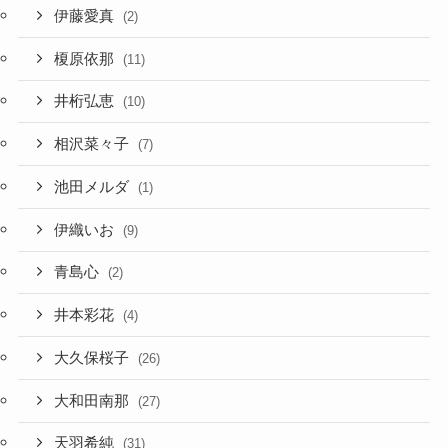
伊藤愛真
(2)
榎原依那
(11)
井桁弘恵
(10)
相沢菜々子
(7)
池田メルダ
(1)
伊織いお
(9)
青島心
(2)
井本彩花
(4)
大久保桜子
(26)
大和田南那
(27)
天羽希純
(31)