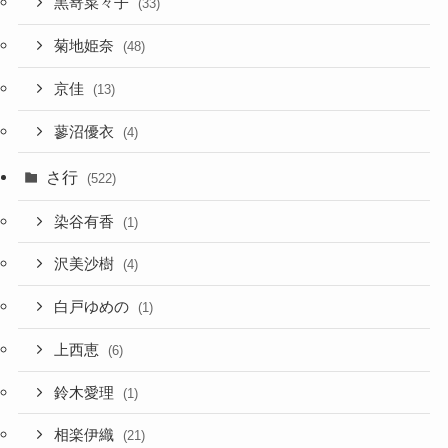
黒嵜菜々子
(33)
菊地姫奈
(48)
京佳
(13)
蓼沼優衣
(4)
さ行
(522)
染谷有香
(1)
沢美沙樹
(4)
白戸ゆめの
(1)
上西恵
(6)
鈴木愛理
(1)
相楽伊織
(21)