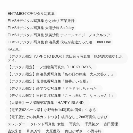
ENTAME36℃デジタル写真集
FLASHデジタル写真集 かとゆり 卒業旅行
FLASHデジタル写真集 大瀧沙羅 So Juicy
FLASHデジタル写真集 沢美沙樹 ティーンエイジ・ノスタルジア
FLASHデジタル写真集 白濱美兎 僕らが友達だった頃
Idol Line
KAZUE
【デジタル限定 YJ PHOTO BOOK】志田音々写真集「絶好調の癒やしボ
ディ」
【デジタル限定】一ノ瀬瑠菜写真集「LUCKY DAYS」
【デジタル限定】白濱美兎写真集「あの日の約束、大人の答え。」
【デジタル限定】花咲楓香写真集「楓香がいる夏」
【デジタル限定】蒔埜ひな写真集「ドキドキしちゃった」
【デジタル限定】里仲菜月写真集「こっち向いて、なっちゃん！」
【大増量】一ノ瀬瑠菜写真集「HAPPY ISLAND」
【電子版62ページ増】小野寺梓1st写真集 偶像に生きる
【電子版だけの特典カットつき】桃月なしこ2nd写真集 むすび
スレンダー
タレント写真集_女性
写真集
千葉祐夕
古田愛理
吉沢朱音
和泉芳怜
大原優乃
奥山かずさ
小野寺梓