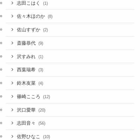
志田こはく
(1)
佐々木ほのか
(8)
佐山すずか
(2)
斎藤恭代
(9)
沢すみれ
(1)
西葉瑞希
(3)
鈴木友菜
(4)
篠崎こころ
(12)
沢口愛華
(20)
志田音々
(56)
佐野ひなこ
(10)