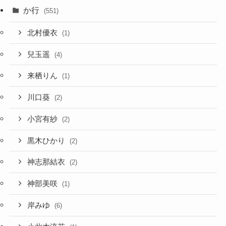
か行
(551)
北村優衣
(1)
兒玉遥
(4)
来栖りん
(1)
川口葵
(2)
小宮有紗
(2)
黒木ひかり
(2)
神志那結衣
(2)
神部美咲
(1)
岸みゆ
(6)