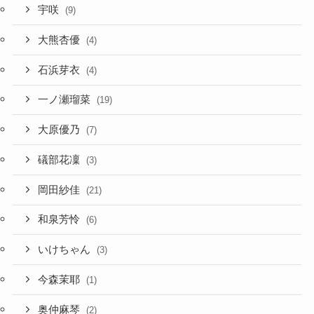
宇咲
(9)
大熊杏優
(4)
石浜芽衣
(4)
一ノ瀬瑠菜
(19)
大原優乃
(7)
礒部花凜
(3)
岡田紗佳
(21)
和泉芳怜
(6)
いけちゃん
(3)
今森茉耶
(1)
奥仲麻琴
(2)