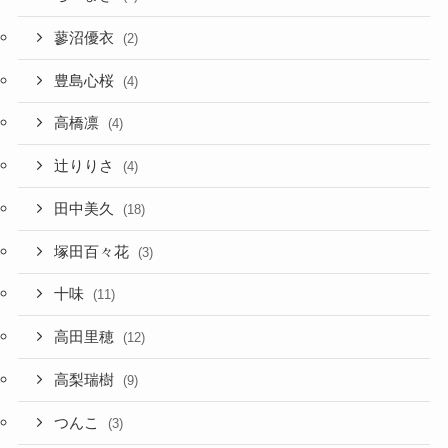
蓼沼優衣
(2)
豊島心桜
(4)
高橋凛
(4)
辻りりさ
(4)
田中美久
(18)
塚田百々花
(3)
十味
(11)
高田里穂
(12)
高梨瑞樹
(9)
つんこ
(3)