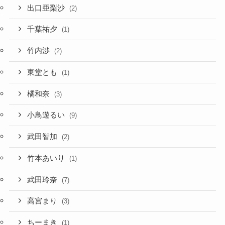
出口亜梨沙
(2)
千葉祐夕
(1)
竹内渉
(2)
東堂とも
(1)
橘和奈
(3)
小鳥遊るい
(9)
武田智加
(2)
竹本あいり
(1)
武田玲奈
(7)
高宮まり
(3)
ちーまき
(1)