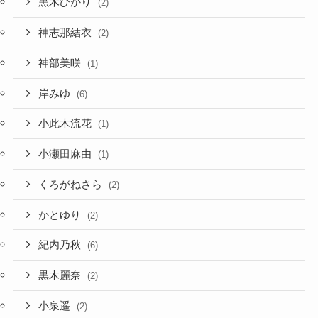
黒木ひかり
(2)
神志那結衣
(2)
神部美咲
(1)
岸みゆ
(6)
小此木流花
(1)
小瀬田麻由
(1)
くろがねさら
(2)
かとゆり
(2)
紀内乃秋
(6)
黒木麗奈
(2)
小泉遥
(2)