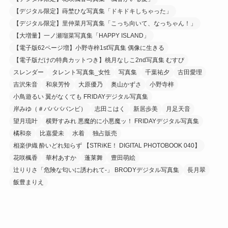
【デジタル限定】蒔埜ひな写真集「ドキドキしちゃった」
【デジタル限定】里仲菜月写真集「こっち向いて、なっちゃん！」
【大増量】一ノ瀬瑠菜写真集「HAPPY ISLAND」
【電子版62ページ増】小野寺梓1st写真集 偶像に生きる
【電子版だけの特典カットつき】桃月なしこ2nd写真集 むすび
スレンダー
タレント写真集_女性
写真集
千葉祐夕
古田愛理
吉沢朱音
和泉芳怜
大原優乃
奥山かずさ
小野寺梓
小鳥遊るい 翼がなくても FRIDAYデジタル写真集
岸みゆ（＃ババババンビ）
志田こはく
新居歩美
月足天音
望月琉叶
横野すみれ 悪魔的に小悪魔ッ！ FRIDAYデジタル写真集
橘和奈
比嘉愛未
水着
独占販売
相楽伊織 酔いどれ知らず 【STRiKE！ DIGITAL PHOTOBOOK 040】
花咲楓香
華村あすか
蓬莱舞
豊田萌絵
辻りりさ「危険な匂いに誘われて-」 BRODYデジタル写真集
長月翠
飯豊まりえ