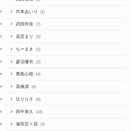
竹本あいり
(1)
武田玲奈
(7)
高宮まり
(3)
ちーまき
(1)
蓼沼優衣
(2)
豊島心桜
(4)
高橋凛
(4)
辻りりさ
(4)
田中美久
(18)
塚田百々花
(3)