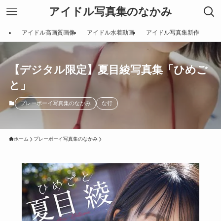
アイドル写真集のなかみ
アイドル高画質画像
アイドル水着動画
アイドル写真集新作
【デジタル限定】夏目綾写真集「ひめご
と」
プレーボーイ写真集のなかみ
な行
ホーム
プレーボーイ写真集のなかみ