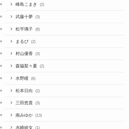
峰島こまき
(2)
武藤十夢
(3)
松平璃子
(8)
まるぴ
(2)
村山優香
(3)
森脇梨々夏
(2)
水野瞳
(6)
松本日向
(2)
三田悠貴
(3)
南みゆか
(13)
水崎綾女
(1)