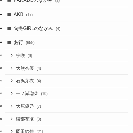
PARADEのなかみ
(2)
AKB
(17)
旬撮GIRLのなかみ
(4)
あ行
(658)
宇咲
(9)
大熊杏優
(4)
石浜芽衣
(4)
一ノ瀬瑠菜
(19)
大原優乃
(7)
礒部花凜
(3)
岡田紗佳
(21)