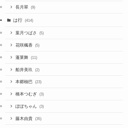
長月翠
(9)
は行
(414)
葉月つばさ
(5)
花咲楓香
(5)
蓬莱舞
(11)
船井美玖
(2)
本郷柚巴
(23)
橋本つむぎ
(3)
ぽぽちゃん
(3)
藤木由貴
(35)