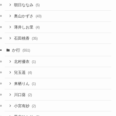
朝日ななみ
(5)
奥山かずさ
(43)
薄井しお里
(4)
石田桃香
(35)
か行
(551)
北村優衣
(1)
兒玉遥
(4)
来栖りん
(1)
川口葵
(2)
小宮有紗
(2)