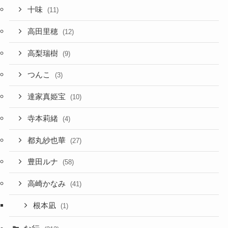
十味
(11)
高田里穂
(12)
高梨瑞樹
(9)
つんこ
(3)
達家真姫宝
(10)
寺本莉緒
(4)
都丸紗也華
(27)
豊田ルナ
(58)
高崎かなみ
(41)
根本凪
(1)