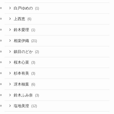
白戸ゆめの
(1)
上西恵
(6)
鈴木愛理
(1)
相楽伊織
(21)
鎮目のどか
(2)
桜木心菜
(3)
杉本有美
(3)
冴木柚葉
(6)
鈴木ふみ奈
(3)
塩地美澄
(12)