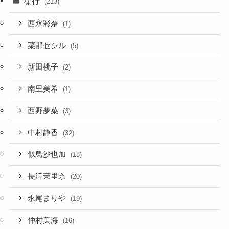
な行
(213)
西永彩奈
(1)
菜那セシル
(5)
新田桃子
(2)
南里美希
(1)
西野夢菜
(3)
中村静香
(32)
似鳥沙也加
(18)
長澤茉里奈
(20)
永尾まりや
(19)
仲村美海
(16)