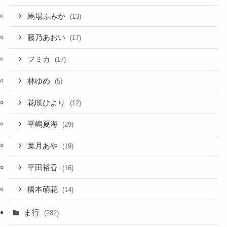
馬場ふみか
(13)
藤乃あおい
(17)
フミカ
(17)
林ゆめ
(5)
花咲ひより
(12)
平嶋夏海
(29)
葉月あや
(19)
平田裕香
(16)
橋本萌花
(14)
ま行
(282)