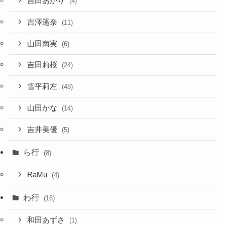
吉田あかり
(4)
吉澤遥奈
(11)
山田南実
(6)
吉田莉桜
(24)
雪平莉左
(48)
山田かな
(14)
吉井美優
(5)
ら行
(8)
RaMu
(4)
わ行
(16)
和田あずさ
(1)