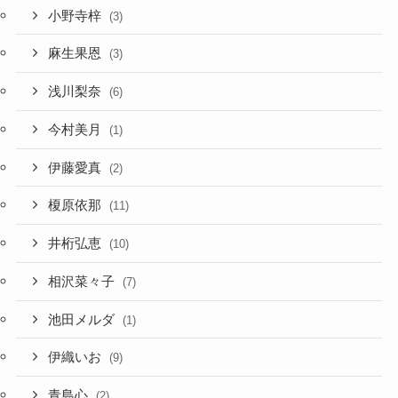
小野寺梓
(3)
麻生果恩
(3)
浅川梨奈
(6)
今村美月
(1)
伊藤愛真
(2)
榎原依那
(11)
井桁弘恵
(10)
相沢菜々子
(7)
池田メルダ
(1)
伊織いお
(9)
青島心
(2)