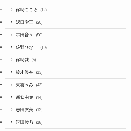
篠崎こころ
(12)
沢口愛華
(20)
志田音々
(56)
佐野ひなこ
(10)
篠崎愛
(5)
鈴木優香
(13)
東雲うみ
(43)
新條由芽
(14)
志田友美
(12)
澄田綾乃
(19)