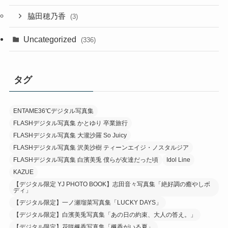
脇田穂乃香
(3)
Uncategorized
(336)
タグ
ENTAME36℃デジタル写真集
FLASHデジタル写真集 かとゆり 卒業旅行
FLASHデジタル写真集 大瀧沙羅 So Juicy
FLASHデジタル写真集 沢美沙樹 ティーンエイジ・ノスタルジア
FLASHデジタル写真集 白濱美兎 僕らが友達だった頃
Idol Line
KAZUE
【デジタル限定 YJ PHOTO BOOK】志田音々写真集「絶好調の癒やしボ
ディ」
【デジタル限定】一ノ瀬瑠菜写真集「LUCKY DAYS」
【デジタル限定】白濱美兎写真集「あの日の約束、大人の答え。」
【デジタル限定】花咲楓香写真集「楓香がいる夏」