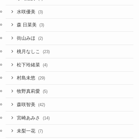
水咲優美
(3)
森 日菜美
(3)
街山みほ
(2)
桃月なしこ
(23)
松下玲緒菜
(4)
村島未悠
(29)
牧野真莉愛
(5)
森咲智美
(42)
宮崎あみさ
(14)
未梨一花
(7)