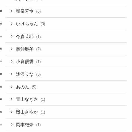
和泉芳怜
(6)
いけちゃん
(3)
今森茉耶
(1)
奥仲麻琴
(2)
小倉優香
(1)
逢沢りな
(3)
あのん
(5)
青山なぎさ
(1)
磯山さやか
(1)
岡本杷奈
(1)