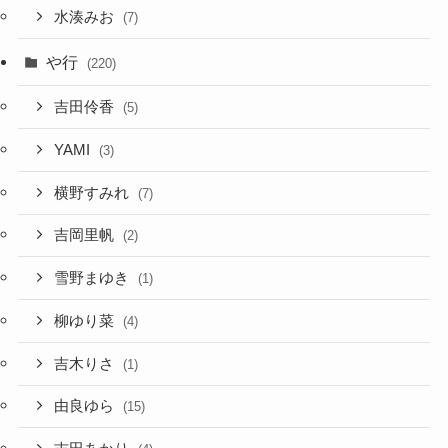
水湊みお
(7)
や行
(220)
吉田伶香
(5)
YAMI
(3)
横野すみれ
(7)
吉岡里帆
(2)
雪野まゆき
(1)
柳ゆり菜
(4)
吉木りさ
(1)
由良ゆら
(15)