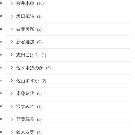
桜井木穂
(16)
坂口風詩
(1)
白間美瑠
(2)
新谷姫加
(9)
志田こはく
(1)
佐々木ほのか
(8)
佐山すずか
(2)
斎藤恭代
(9)
沢すみれ
(1)
西葉瑞希
(3)
鈴木友菜
(4)