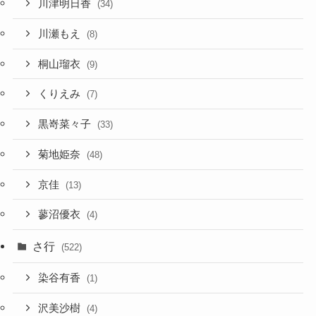
川津明日香
(34)
川瀬もえ
(8)
桐山瑠衣
(9)
くりえみ
(7)
黒嵜菜々子
(33)
菊地姫奈
(48)
京佳
(13)
蓼沼優衣
(4)
さ行
(522)
染谷有香
(1)
沢美沙樹
(4)