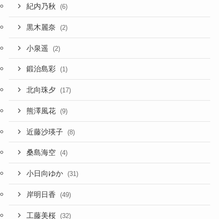
紀内乃秋
(6)
黒木麗奈
(2)
小泉遥
(2)
鍛治島彩
(1)
北向珠夕
(17)
熊澤風花
(9)
近藤沙瑛子
(8)
桑島海空
(4)
小日向ゆか
(31)
岸明日香
(49)
工藤美桜
(32)