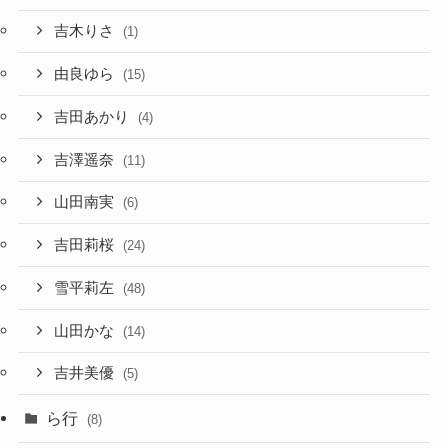
吉木りさ
(1)
由良ゆら
(15)
吉田あかり
(4)
吉澤遥奈
(11)
山田南実
(6)
吉田莉桜
(24)
雪平莉左
(48)
山田かな
(14)
吉井美優
(5)
ら行
(8)