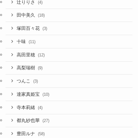
辻りりさ
(4)
田中美久
(18)
塚田百々花
(3)
十味
(11)
高田里穂
(12)
高梨瑞樹
(9)
つんこ
(3)
達家真姫宝
(10)
寺本莉緒
(4)
都丸紗也華
(27)
豊田ルナ
(58)