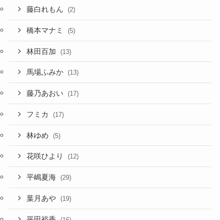
藤白れもん
(2)
橋本マナミ
(5)
林田百加
(13)
馬場ふみか
(13)
藤乃あおい
(17)
フミカ
(17)
林ゆめ
(5)
花咲ひより
(12)
平嶋夏海
(29)
葉月あや
(19)
平田裕香
(16)