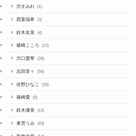
沢すみれ
(1)
西葉瑞希
(3)
鈴木友菜
(4)
篠崎こころ
(12)
沢口愛華
(20)
志田音々
(56)
佐野ひなこ
(10)
篠崎愛
(5)
鈴木優香
(13)
東雲うみ
(43)