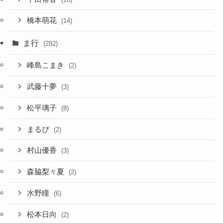
橋本萌花
(14)
ま行
(282)
峰島こまき
(2)
武藤十夢
(3)
松平璃子
(8)
まるぴ
(2)
村山優香
(3)
森脇梨々夏
(2)
水野瞳
(6)
松本日向
(2)