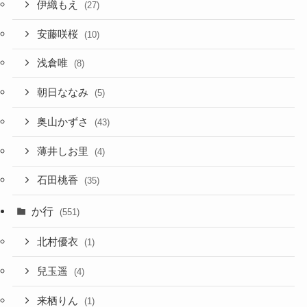
伊織もえ
(27)
安藤咲桜
(10)
浅倉唯
(8)
朝日ななみ
(5)
奥山かずさ
(43)
薄井しお里
(4)
石田桃香
(35)
か行
(551)
北村優衣
(1)
兒玉遥
(4)
来栖りん
(1)