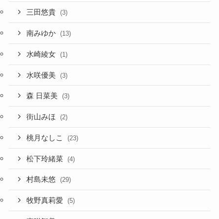
三田悠貴
(3)
南みゆか
(13)
水崎綾女
(1)
水咲優美
(3)
森 日菜美
(3)
街山みほ
(2)
桃月なしこ
(23)
松下玲緒菜
(4)
村島未悠
(29)
牧野真莉愛
(5)