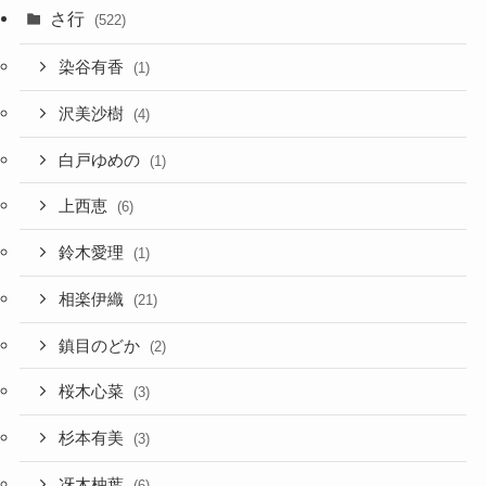
さ行
(522)
染谷有香
(1)
沢美沙樹
(4)
白戸ゆめの
(1)
上西恵
(6)
鈴木愛理
(1)
相楽伊織
(21)
鎮目のどか
(2)
桜木心菜
(3)
杉本有美
(3)
冴木柚葉
(6)