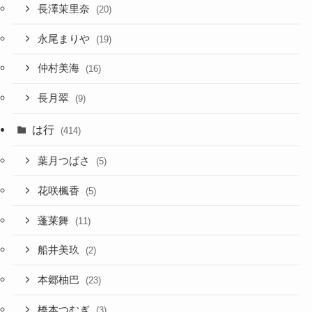
長澤茉里奈
(20)
永尾まりや
(19)
仲村美海
(16)
長月翠
(9)
は行
(414)
葉月つばさ
(5)
花咲楓香
(5)
蓬莱舞
(11)
船井美玖
(2)
本郷柚巴
(23)
橋本つむぎ
(3)