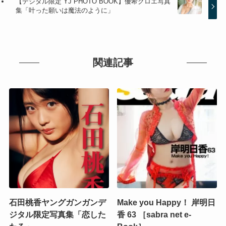
【デジタル限定 YJ PHOTO BOOK】優希クロエ写真
集「叶った願いは魔法のように」
関連記事
石田桃香ヤングガンガンデ
Make you Happy！ 岸明日
ジタル限定写真集「恋した
香 63 ［sabra net e-