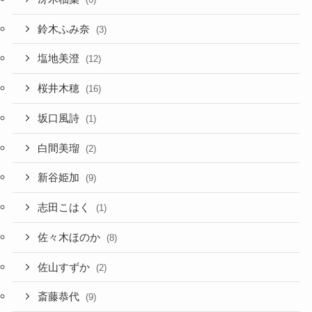
鈴木ふみ奈
(3)
塩地美澄
(12)
桜井木穂
(16)
坂口風詩
(1)
白間美瑠
(2)
新谷姫加
(9)
志田こはく
(1)
佐々木ほのか
(8)
佐山すずか
(2)
斎藤恭代
(9)