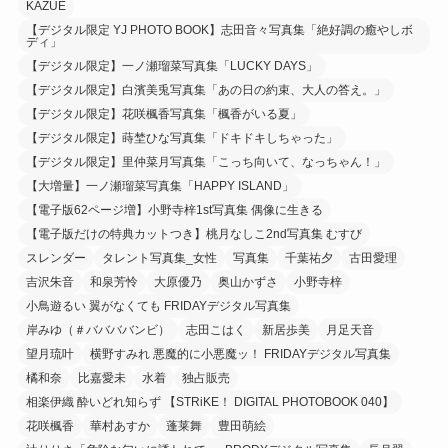
KAZUE
【デジタル限定 YJ PHOTO BOOK】志田音々写真集「絶好調の癒やしボ
ディ」
【デジタル限定】一ノ瀬瑠菜写真集「LUCKY DAYS」
【デジタル限定】白濱美兎写真集「あの日の約束、大人の答え。」
【デジタル限定】花咲楓香写真集「楓香がいる夏」
【デジタル限定】蒔埜ひな写真集「ドキドキしちゃった」
【デジタル限定】里仲菜月写真集「こっち向いて、なっちゃん！」
【大増量】一ノ瀬瑠菜写真集「HAPPY ISLAND」
【電子版62ページ増】小野寺梓1st写真集 偶像に生きる
【電子版だけの特典カットつき】桃月なしこ2nd写真集 むすび
スレンダー
タレント写真集_女性
写真集
千葉祐夕
古田愛理
吉沢朱音
和泉芳怜
大原優乃
奥山かずさ
小野寺梓
小鳥遊るい 翼がなくても FRIDAYデジタル写真集
岸みゆ（＃ババババンビ）
志田こはく
新居歩美
月足天音
望月琉叶
横野すみれ 悪魔的に小悪魔ッ！ FRIDAYデジタル写真集
橘和奈
比嘉愛未
水着
独占販売
相楽伊織 酔いどれ知らず 【STRiKE！ DIGITAL PHOTOBOOK 040】
花咲楓香
華村あすか
蓬莱舞
豊田萌絵