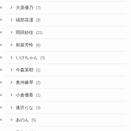
大原優乃
(7)
礒部花凜
(3)
岡田紗佳
(21)
和泉芳怜
(6)
いけちゃん
(3)
今森茉耶
(1)
奥仲麻琴
(2)
小倉優香
(1)
逢沢りな
(3)
あのん
(5)