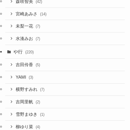
森咲智美
(42)
宮崎あみさ
(14)
未梨一花
(7)
水湊みお
(7)
や行
(220)
吉田伶香
(5)
YAMI
(3)
横野すみれ
(7)
吉岡里帆
(2)
雪野まゆき
(1)
柳ゆり菜
(4)