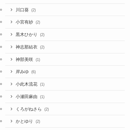
川口葵
(2)
小宮有紗
(2)
黒木ひかり
(2)
神志那結衣
(2)
神部美咲
(1)
岸みゆ
(6)
小此木流花
(1)
小瀬田麻由
(1)
くろがねさら
(2)
かとゆり
(2)