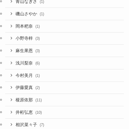
青山なぎさ
(1)
磯山さやか
(1)
岡本杷奈
(1)
小野寺梓
(3)
麻生果恩
(3)
浅川梨奈
(6)
今村美月
(1)
伊藤愛真
(2)
榎原依那
(11)
井桁弘恵
(10)
相沢菜々子
(7)