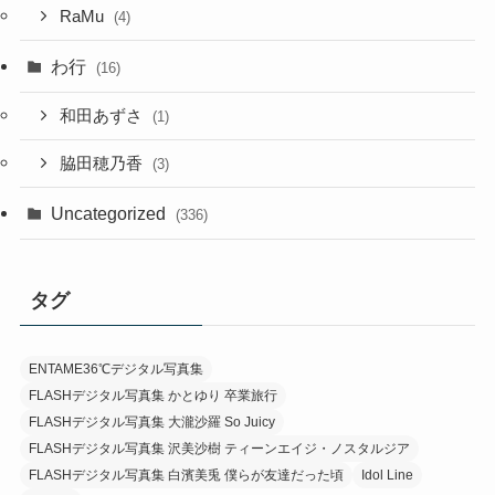
RaMu
(4)
わ行
(16)
和田あずさ
(1)
脇田穂乃香
(3)
Uncategorized
(336)
タグ
ENTAME36℃デジタル写真集
FLASHデジタル写真集 かとゆり 卒業旅行
FLASHデジタル写真集 大瀧沙羅 So Juicy
FLASHデジタル写真集 沢美沙樹 ティーンエイジ・ノスタルジア
FLASHデジタル写真集 白濱美兎 僕らが友達だった頃
Idol Line