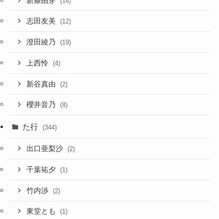
新條由芽
(14)
志田友美
(12)
澄田綾乃
(19)
上西怜
(4)
新谷真由
(2)
櫻井音乃
(8)
た行
(344)
出口亜梨沙
(2)
千葉祐夕
(1)
竹内渉
(2)
東堂とも
(1)