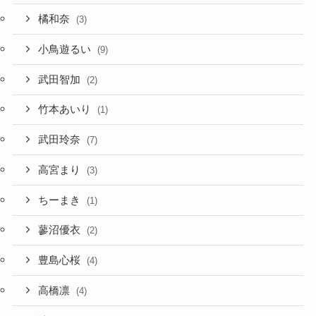
橘和奈
(3)
小鳥遊るい
(9)
武田智加
(2)
竹本あいり
(1)
武田玲奈
(7)
高宮まり
(3)
ちーまき
(1)
蓼沼優衣
(2)
豊島心桜
(4)
高橋凛
(4)